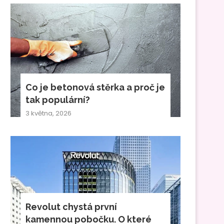
Co je betonová stěrka a proč je
tak populární?
3 května, 2026
Revolut chystá první
kamennou pobočku. O které