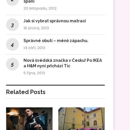
spaní
20 listopadu, 2012
Jak si vybrat správnou matraci
16 února, 2013
Správné obutí – méně zápachu.
14 září, 2013
Nová švédská značka v Česku! Po IKEA
a H&M nyní přichází Tic
5 října, 2013
Related Posts