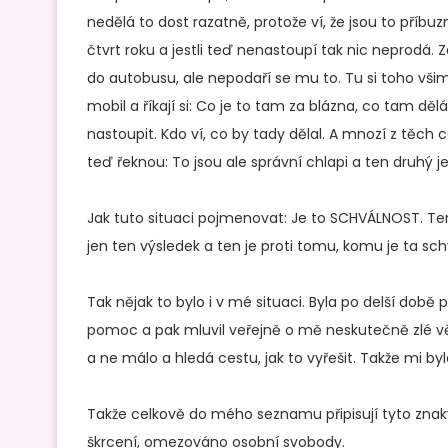
nedělá to dost razatně, protože ví, že jsou to příbuzn
čtvrt roku a jestli teď nenastoupí tak nic neprodá
do autobusu, ale nepodaří se mu to. Tu si toho všim
mobil a říkají si: Co je to tam za blázna, co tam dě
nastoupit. Kdo ví, co by tady dělal. A mnozí z těch c
teď řeknou: To jsou ale správní chlapi a ten druhý j
Jak tuto situaci pojmenovat: Je to SCHVÁLNOST. Tento 
jen ten výsledek a ten je proti tomu, komu je ta sc
Tak nějak to bylo i v mé situaci. Byla po delší době 
pomoc a pak mluvil veřejně o mě neskutečně zlé vě
a ne málo a hledá cestu, jak to vyřešit. Takže mi by
Takže celkově do mého seznamu připisují tyto znak
škrcení, omezováno osobní svobody.