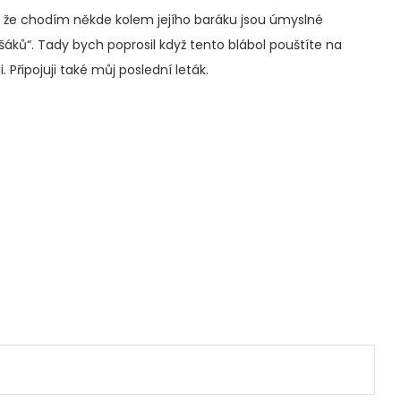
y, že chodím někde kolem jejího baráku jsou úmyslné
šáků“. Tady bych poprosil když tento blábol pouštíte na
. Připojuji také můj poslední leták.