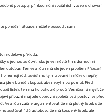
odobně postupuji při zkoumání sociálních vazeb a chování
 té pondělní situace, můžete posoudit sami:
uto modelové příkladu:
čky a jednou za čtvrt roku je ve městě trh s domácími
en autobus. Ten vesničan má ale jeden problém: Příbuzní
s ho nemají rádi, závidí mu ty malované hrníčky a nepřejí
usu jde v bundě s kapucí, aby nebyl moc poznat. Před
koupit lístek. ten mu ho ochotně prodá. Vesničan si myslí, že
bjeví příbuzní majitele dopravní společnosti, postaví se před
 dál. Vesničan začne argumentovat, že má platný lístek a že
ho zastávat řidič autobusu, že má koupený lístek, ale