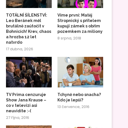
TOTÁLNÍ ŠÍLENSTVÍ:
Víme první: Matěj
Leo Beránek měl
Stropnický s přítelem
brutálně zaútočit v
kupují zámek s obřím
Bohnicích! Krev, chaos
pozemkem za miliony
a hrozba 12 let
8 srpna, 2018
natvrdo
17 dubna, 2026
TV Prima cenzuruje
Tchyně nebo snacha?
Show Jana Krause –
Kdo je lepší?
co v televizi asi
13 července, 2016
neuvidíte :-(
27 října, 2016