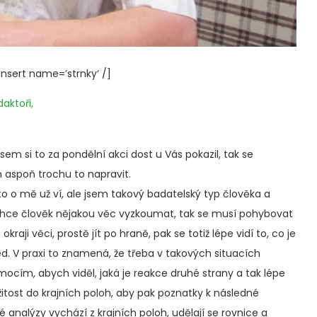
sert name=’strnky‘ /]
daktoři,
jsem si to za pondělní akci dost u Vás pokazil, tak se
 aspoň trochu to napravit.
to o mě už ví, ale jsem takový badatelský typ člověka a
hce člověk nějakou věc vyzkoumat, tak se musí pohybovat
okraji věci, prostě jít po hraně, pak se totiž lépe vidí to, co je
d. V praxi to znamená, že třeba v takových situacích
ím, abych viděl, jaká je reakce druhé strany a tak lépe
žitost do krajních poloh, aby pak poznatky k následné
é analýzy vychází z krajních poloh, udělají se rovnice a