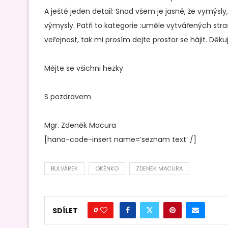
A ještě jeden detail: Snad všem je jasné, že vymýsl
výmysly. Patři to kategorie :uměle vytvářených stra
veřejnost, tak mi prosím dejte prostor se hájit. Děkuji
Mějte se všichni hezky
S pozdravem
Mgr. Zdeněk Macura
[hana-code-insert name=’seznam text‘ /]
BULVÁREK
OKÉNKO
ZDENĚK MACURA
0
SDÍLET