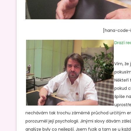
[hana-code-in
Drazí re
Vím, že 
pokusím
Někteří 
pokud c
špíše na 
uprostře
nechávám tak trochu záměrně průchod určitým emoc
porozuměl její psychologii. Jinými slovy dávám zále
analýze byly co nejlepší. Jsem fyzik a tam se u každ