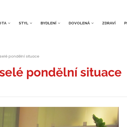
OTA
STYL
BYDLENÍ
DOVOLENÁ
ZDRAVÍ
P
selé pondělní situace
selé pondělní situace