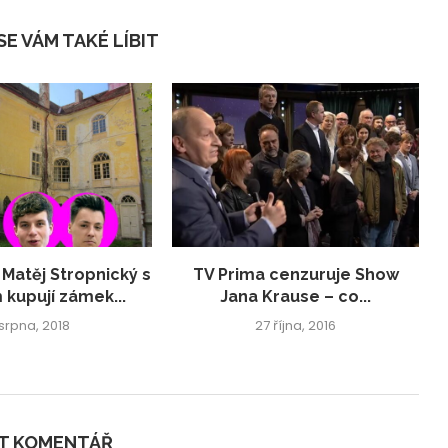
E VÁM TAKÉ LÍBIT
 Matěj Stropnický s
TV Prima cenzuruje Show
 kupují zámek...
Jana Krause – co...
 srpna, 2018
27 října, 2016
IT KOMENTÁŘ