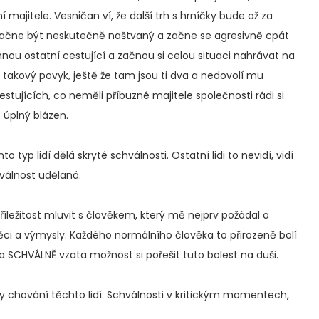
í majitele. Vesničan ví, že další trh s hrníčky bude až za
. Začne být neskutečně naštvaný a začne se agresivně cpát
nou ostatní cestující a začnou si celou situaci nahrávat na
lá takový povyk, ještě že tam jsou ti dva a nedovolí mu
estujících, co neměli příbuzné majitele společnosti rádi si
e úplný blázen.
typ lidí dělá skryté schválnosti. Ostatní lidi to nevidí, vidí
hválnost udělaná.
příležitost mluvit s člověkem, který mě nejprv požádal o
ci a výmysly. Každého normálního člověka to přirozeně bolí
la SCHVÁLNĚ vzata možnost si pořešit tuto bolest na duši.
y chování těchto lidí: Schválnosti v kritickým momentech,