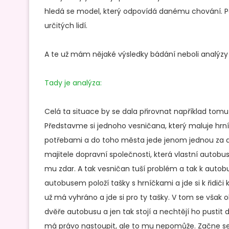
hledá se model, který odpovídá danému chování. P
určitých lidí.
A te už mám nějaké výsledky bádání neboli analýzy
Tady je analýza:
Celá ta situace by se dala přirovnat například tom
Představme si jednoho vesničana, který maluje hrní
potřebami a do toho města jede jenom jednou za d
majitele dopravní společnosti, která vlastní autobu
mu zdar. A tak vesničan tuší problém a tak k autob
autobusem položí tašky s hrníčkami a jde si k řidiči 
už má vyhráno a jde si pro ty tašky. V tom se však o
dvěře autobusu a jen tak stojí a nechtějí ho pustit
má právo nastoupit, ale to mu nepomůže. Začne se 