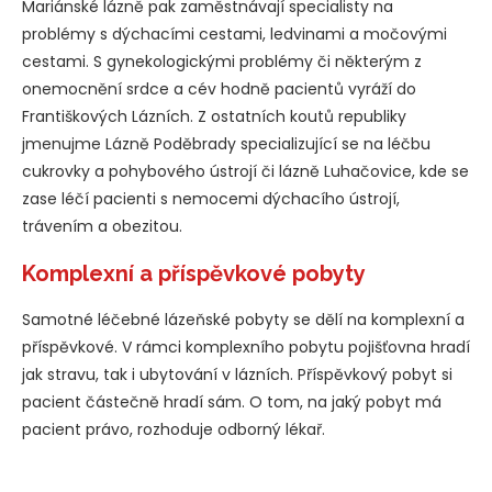
Mariánské lázně pak zaměstnávají specialisty na
problémy s dýchacími cestami, ledvinami a močovými
cestami. S gynekologickými problémy či některým z
onemocnění srdce a cév hodně pacientů vyráží do
Františkových Lázních. Z ostatních koutů republiky
jmenujme Lázně Poděbrady specializující se na léčbu
cukrovky a pohybového ústrojí či lázně Luhačovice, kde se
zase léčí pacienti s nemocemi dýchacího ústrojí,
trávením a obezitou.
Komplexní a příspěvkové pobyty
Samotné léčebné lázeňské pobyty se dělí na komplexní a
příspěvkové. V rámci komplexního pobytu pojišťovna hradí
jak stravu, tak i ubytování v lázních. Příspěvkový pobyt si
pacient částečně hradí sám. O tom, na jaký pobyt má
pacient právo, rozhoduje odborný lékař.