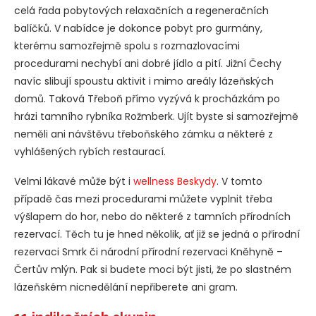
celá řada pobytových relaxačních a regeneračních
balíčků. V nabídce je dokonce pobyt pro gurmány,
kterému samozřejmě spolu s rozmazlovacími
procedurami nechybí ani dobré jídlo a pití. Jižní Čechy
navíc slibují spoustu aktivit i mimo areály lázeňských
domů. Taková Třeboň přímo vyzývá k procházkám po
hrázi tamního rybníka Rožmberk. Ujít byste si samozřejmě
neměli ani návštěvu třeboňského zámku a některé z
vyhlášených rybích restaurací.
Velmi lákavé může být i
wellness Beskydy
. V tomto
případě čas mezi procedurami můžete vyplnit třeba
výšlapem do hor, nebo do některé z tamních přírodních
rezervací. Těch tu je hned několik, ať již se jedná o přírodní
rezervaci Smrk či národní přírodní rezervaci Kněhyně –
Čertův mlýn. Pak si budete moci být jisti, že po slastném
lázeňském nicnedělání nepřiberete ani gram.