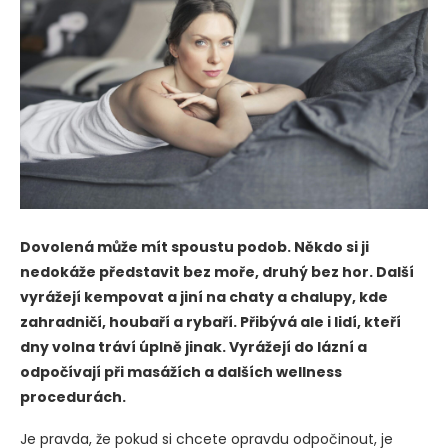
Dovolená může mít spoustu podob. Někdo si ji
nedokáže představit bez moře, druhý bez hor. Další
vyrážejí kempovat a jiní na chaty a chalupy, kde
zahradničí, houbaří a rybaří. Přibývá ale i lidí, kteří
dny volna tráví úplně jinak. Vyrážejí do lázní a
odpočívají při masážích a dalších wellness
procedurách.
Je pravda, že pokud si chcete opravdu odpočinout, je