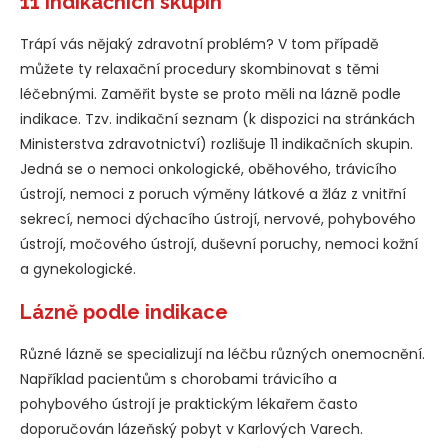
11 indikačních skupin
Trápí vás nějaký zdravotní problém? V tom případě
můžete ty relaxační procedury skombinovat s těmi
léčebnými. Zaměřit byste se proto měli na lázně podle
indikace. Tzv. indikační seznam (k dispozici na stránkách
Ministerstva zdravotnictví) rozlišuje 11 indikačních skupin.
Jedná se o nemoci onkologické, oběhového, trávicího
ústrojí, nemoci z poruch výměny látkové a žláz z vnitřní
sekrecí, nemoci dýchacího ústrojí, nervové, pohybového
ústrojí, močového ústrojí, duševní poruchy, nemoci kožní
a gynekologické.
Lázně podle indikace
Různé lázně se specializují na léčbu různých onemocnění.
Například pacientům s chorobami trávicího a
pohybového ústrojí je praktickým lékařem často
doporučován lázeňský pobyt v Karlových Varech.