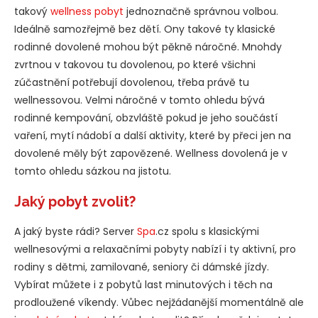
takový
wellness pobyt
jednoznačně správnou volbou.
Ideálně samozřejmě bez dětí. Ony takové ty klasické
rodinné dovolené mohou být pěkně náročné. Mnohdy
zvrtnou v takovou tu dovolenou, po které všichni
zúčastnění potřebují dovolenou, třeba právě tu
wellnessovou. Velmi náročné v tomto ohledu bývá
rodinné kempování, obzvláště pokud je jeho součástí
vaření, mytí nádobí a další aktivity, které by přeci jen na
dovolené měly být zapovězené. Wellness dovolená je v
tomto ohledu sázkou na jistotu.
Jaký pobyt zvolit?
A jaký byste rádi? Server
Spa
.cz spolu s klasickými
wellnesovými a relaxačními pobyty nabízí i ty aktivní, pro
rodiny s dětmi, zamilované, seniory či dámské jízdy.
Vybírat můžete i z pobytů last minutových i těch na
prodloužené víkendy. Vůbec nejžádanější momentálně ale