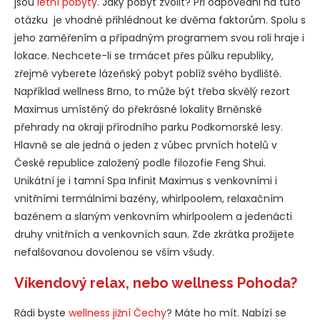
jsou
letní pobyty
. Jaký pobyt zvolit? Při odpovědni na tuto
otázku je vhodné přihlédnout ke dvěma faktorům. Spolu s
jeho zaměřením a případným programem svou roli hraje i
lokace. Nechcete-li se trmácet přes půlku republiky,
zřejmě vyberete lázeňský pobyt poblíž svého bydliště.
Například wellness Brno, to může být třeba skvělý rezort
Maximus umístěný do překrásné lokality Brněnské
přehrady na okraji přírodního parku Podkomorské lesy.
Hlavně se ale jedná o jeden z vůbec prvních hotelů v
České republice založený podle filozofie Feng Shui.
Unikátní je i tamní Spa Infinit Maximus s venkovními i
vnitřními termálními bazény, whirlpoolem, relaxačním
bazénem a slaným venkovním whirlpoolem a jedenácti
druhy vnitřních a venkovních saun. Zde zkrátka prožijete
nefalšovanou dovolenou se vším všudy.
Víkendový relax, nebo wellness Pohoda?
Rádi byste
wellness jižní Čechy
? Máte ho mít. Nabízí se