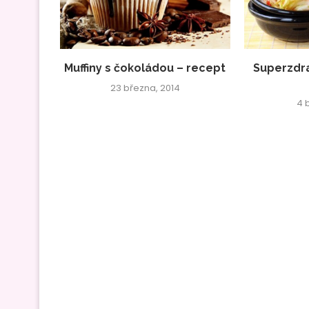
Muffiny s čokoládou – recept
Superzdra
23 března, 2014
4 