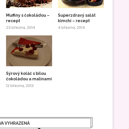
Muffiny s čokoládou –
Superzdravý salát
recept
kimchi – recept
23 března, 2014
4 března, 2014
Sýrový koláč s bílou
čokoládou a malinami
12 března, 2013
VA VYHRAZENÁ