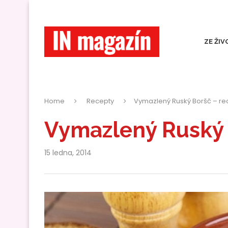
ZE ŽIV
Home
Recepty
Vymazlený Ruský Boršč – re
Vymazlený Ruský 
15 ledna, 2014