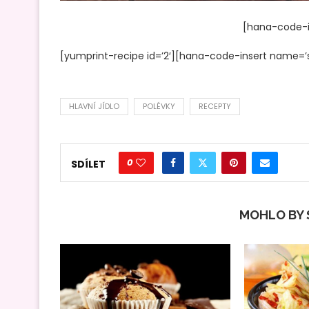
[hana-code-in
[yumprint-recipe id=’2′][hana-code-insert name=’
HLAVNÍ JÍDLO
POLÉVKY
RECEPTY
0
SDÍLET
MOHLO BY S