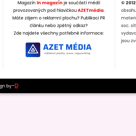
Magazín
In magazín
je součástí médií
© 2012
provozovaných pod hlavičkou
AZETmédia
.
obsahu
Máte zájem o reklamní plochu? Publikaci PR
materi
článku nebo zpětný odkaz?
soc. s
Zde najdete všechny potřebné informace:
vydava
jsou z
–
ign by