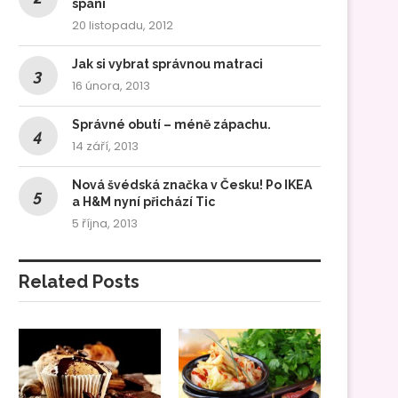
spaní
20 listopadu, 2012
Jak si vybrat správnou matraci
16 února, 2013
Správné obutí – méně zápachu.
14 září, 2013
Nová švédská značka v Česku! Po IKEA
a H&M nyní přichází Tic
5 října, 2013
Related Posts