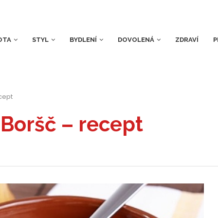
OTA
STYL
BYDLENÍ
DOVOLENÁ
ZDRAVÍ
P
cept
Boršč – recept