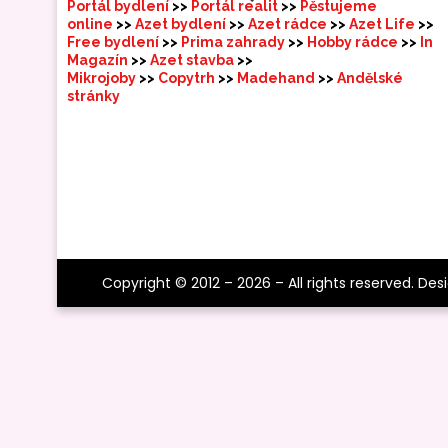
Portál bydlení
>>
Portál realit
>>
Pěstujeme
online
>>
Azet bydlení
>>
Azet rádce
>>
Azet Life
>>
Free bydlení
>>
Prima zahrady
>>
Hobby rádce
>>
In
Magazín
>>
Azet stavba
>>
Mikrojoby
>>
Copytrh
>>
Madehand
>>
Andělské
stránky
Copyright © 2012 – 2026 – All rights reserved. Des