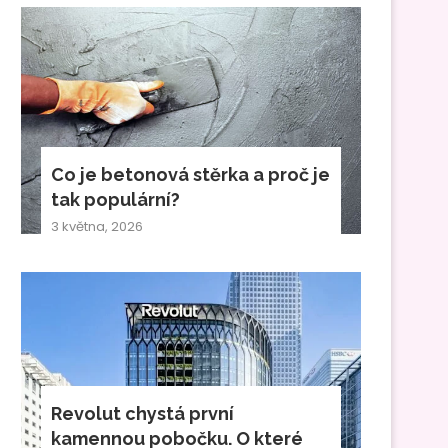
Co je betonová stěrka a proč je
tak populární?
3 května, 2026
Revolut chystá první
kamennou pobočku. O které