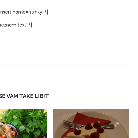
sert name=’strnky‘ /]
seznam text‘ /]
E VÁM TAKÉ LÍBIT