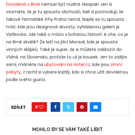
Dovolená v Brně
nemusí být nudná. Naopak! Jen si
vezměte, že je tu spousta obchodů, lidé si pochvalují, že
takové farmářské trhy Praha nemá. Najde se tu spousta
míst, kde jsou designové skvosty, vyhlášenou galerií je
Vaňkovka. Jde také o místo s bohatou historií. A víte, co je
na Brně skvělé? Že leží na jižní Moravě, kde je spousta
vinných sklípků. Také je super, že si můžete odskočit do
Vídně, na Slovensko, protože to už je kousek. Jen to zažijte
sami, mrkněte na
ubytování na Hotel.cz
, kde jsou
zimní
pobyty
, z nichž si vybere každý, kdo si chce užít dovolenou
podle svého gusta.
0
SDÍLET
MOHLO BY SE VÁM TAKÉ LÍBIT