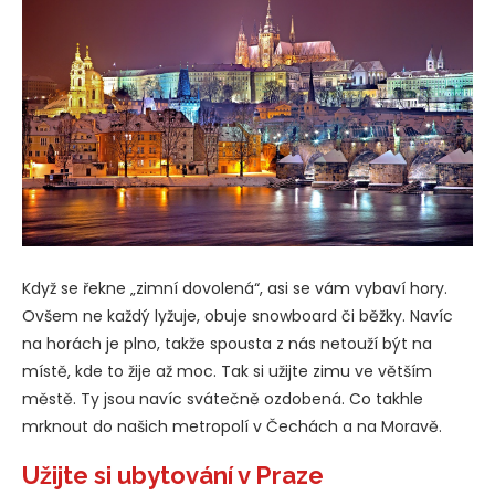
Když se řekne „zimní dovolená“, asi se vám vybaví hory.
Ovšem ne každý lyžuje, obuje snowboard či běžky. Navíc
na horách je plno, takže spousta z nás netouží být na
místě, kde to žije až moc. Tak si užijte zimu ve větším
městě. Ty jsou navíc svátečně ozdobená. Co takhle
mrknout do našich metropolí v Čechách a na Moravě.
Užijte si ubytování v Praze