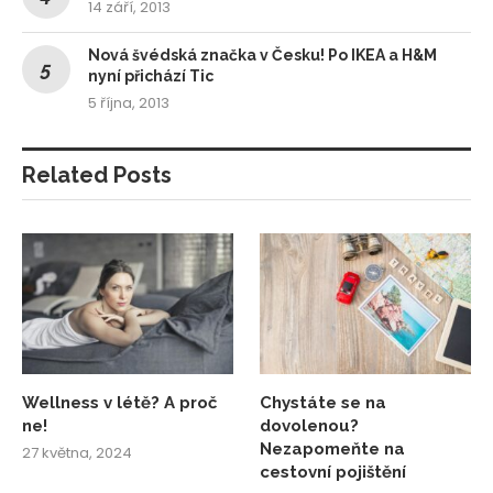
14 září, 2013
Nová švédská značka v Česku! Po IKEA a H&M
nyní přichází Tic
5 října, 2013
Related Posts
Wellness v létě? A proč
Chystáte se na
ne!
dovolenou?
Nezapomeňte na
27 května, 2024
cestovní pojištění