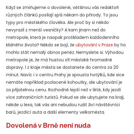
Když se zmiňujeme o dovolené, většinou vás redaktoři
různých článků posílají spíš někam do přírody. To jsou
typy pro městského člověka. Ale proč by si někdo
nevyrazil z menší vesničky? A kam jinam než do
metropole, která je naopak protikladem každodenního
klidného života? Někdo se bojí, že
ubytování v Praze
by ho
mohlo stát nemalý obnos peněz. Nemyslete si. Výhodou
metropole je, že má hustou síť městské hromadné
dopravy. I z kraje města se dostanete do centra za 20
minut. Navíc i v centru Prahy je spousta hotýlků, kde sice
nemáte například pozlacené kohoutky, ale ubytování je
za přijatelnou cenu. Rozhodně lepší než v létě, kdy jezdí
více zahraničních turistů. Pokud se ale ubytujete na kraji,
někde u lesa, tak vás ani nebudou rušit živí návštěvníci
barů, jezdící auta a další elementy velkoměsta.
Dovolená v Brně není nuda