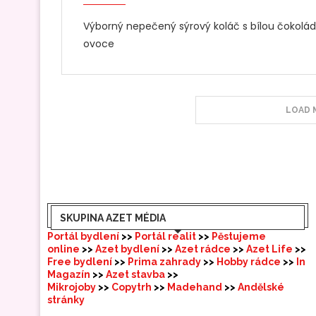
Výborný nepečený sýrový koláč s bílou čokoládo
ovoce
LOAD 
SKUPINA AZET MÉDIA
Portál bydlení
>>
Portál realit
>>
Pěstujeme
online
>>
Azet bydlení
>>
Azet rádce
>>
Azet Life
>>
Free bydlení
>>
Prima zahrady
>>
Hobby rádce
>>
In
Magazín
>>
Azet stavba
>>
Mikrojoby
>>
Copytrh
>>
Madehand
>>
Andělské
stránky