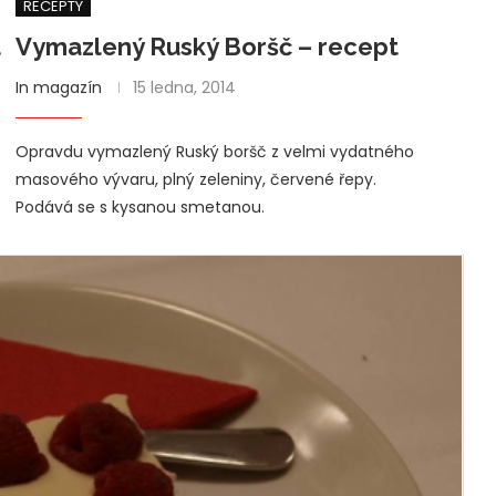
RECEPTY
t
Vymazlený Ruský Boršč – recept
In magazín
15 ledna, 2014
Opravdu vymazlený Ruský boršč z velmi vydatného
masového vývaru, plný zeleniny, červené řepy.
Podává se s kysanou smetanou.