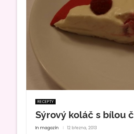
RECEPTY
Sýrový koláč s bílou
In magazín
12 března, 2013