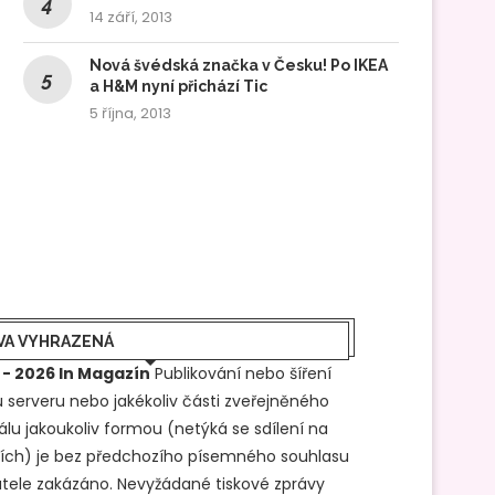
14 září, 2013
Nová švédská značka v Česku! Po IKEA
a H&M nyní přichází Tic
5 října, 2013
VA VYHRAZENÁ
 - 2026 In Magazín
Publikování nebo šíření
 serveru nebo jakékoliv části zveřejněného
álu jakoukoliv formou (netýká se sdílení na
ítích) je bez předchozího písemného souhlasu
tele zakázáno. Nevyžádané tiskové zprávy