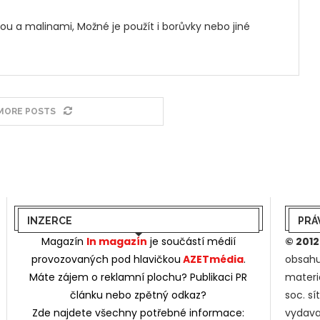
u a malinami, Možné je použít i borůvky nebo jiné
MORE POSTS
INZERCE
PRÁ
Magazín
In magazín
je součástí médií
© 2012
provozovaných pod hlavičkou
AZETmédia
.
obsahu
Máte zájem o reklamní plochu? Publikaci PR
materi
článku nebo zpětný odkaz?
soc. s
Zde najdete všechny potřebné informace:
vydava