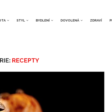
OTA
STYL
BYDLENÍ
DOVOLENÁ
ZDRAVÍ
P
RIE:
RECEPTY