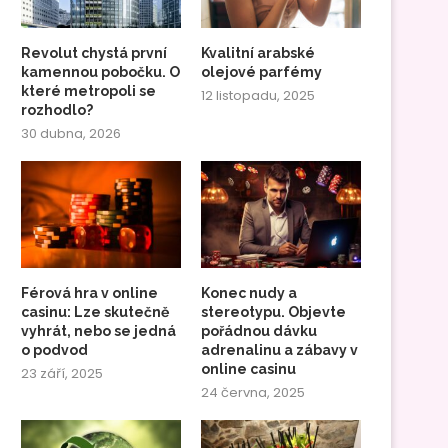
Revolut chystá první
Kvalitní arabské
kamennou pobočku. O
olejové parfémy
které metropoli se
12 listopadu, 2025
rozhodlo?
30 dubna, 2026
Férová hra v online
Konec nudy a
casinu: Lze skutečně
stereotypu. Objevte
vyhrát, nebo se jedná
pořádnou dávku
o podvod
adrenalinu a zábavy v
online casinu
23 září, 2025
24 června, 2025