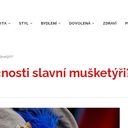
OTA
STYL
BYDLENÍ
DOVOLENÁ
ZDRAVÍ
P
šketýři?
čnosti slavní mušketýři