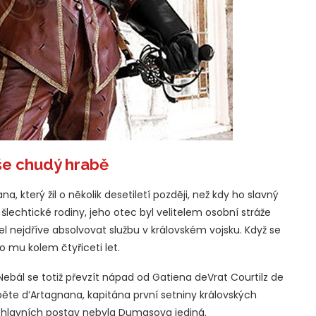
še chudý hrabě
a, který žil o několik desetiletí později, než kdy ho slavný
echtické rodiny, jeho otec byl velitelem osobní stráže
el nejdříve absolvovat službu v královském vojsku. Když se
o mu kolem čtyřiceti let.
ebál se totiž převzít nápad od Gatiena deVrat Courtilz de
ěte d’Artagnana, kapitána první setniny královských
 hlavních postav nebyla Dumasova jediná.