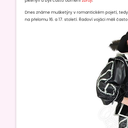
pikenýři a byli často obrnění
zbrojí
.
Dnes známe mušketýry v romantickém pojetí, tedy 
na přelomu 16. a 17. století. Řadoví vojáci měli ča