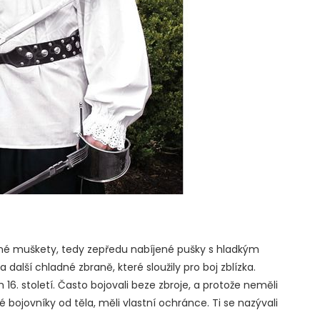
vané muškety, tedy zepředu nabíjené pušky s hladkým
a další chladné zbraně, které sloužily pro boj zblízka.
16. století. Často bojovali beze zbroje, a protože neměli
é bojovníky od těla, měli vlastní ochránce. Ti se nazývali