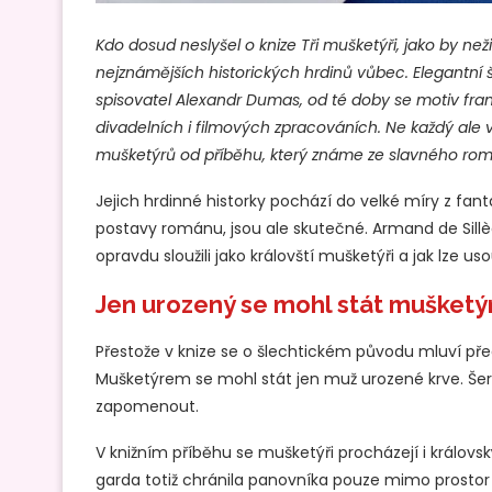
Kdo dosud neslyšel o knize Tři mušketýři, jako by nežil
nejznámějších historických hrdinů vůbec. Elegantní š
spisovatel Alexandr Dumas, od té doby se motiv franc
divadelních i filmových zpracováních. Ne každý ale ví, 
mušketýrů od příběhu, který známe ze slavného ro
Jejich hrdinné historky pochází do velké míry z fanta
postavy románu, jsou ale skutečné. Armand de Sillèg
opravdu sloužili jako královští mušketýři a jak lze usou
Jen urozený se mohl stát mušket
Přestože v knize se o šlechtickém původu mluví přede
Mušketýrem se mohl stát jen muž urozené krve. Šer
zapomenout.
V knižním příběhu se mušketýři procházejí i králov
garda totiž chránila panovníka pouze mimo prostor p