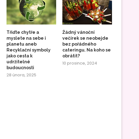
Třiďte chytře a
Žádný vánoční
myslete na sebe i
večírek se neobejde
planetu aneb
bez pořádného
Recyklační symboly
cateringu. Na koho se
jako cesta k
obrátit?
udržitelné
10 prosince, 2024
budoucnosti
28 února, 2025