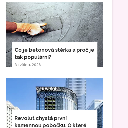
Co je betonová stěrka a proč je
tak populární?
3 května, 2026
Revolut chystá první
kamennou pobočku. O které