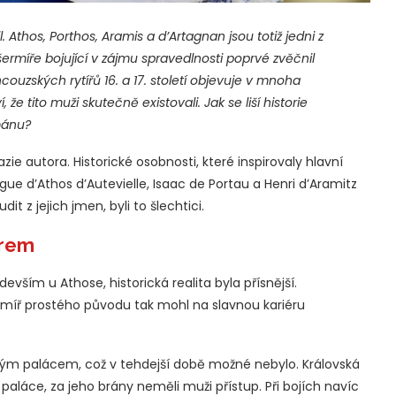
. Athos, Porthos, Aramis a d’Artagnan jsou totiž jedni z
ermíře bojující v zájmu spravedlnosti poprvé zvěčnil
ouzských rytířů 16. a 17. století objevuje v mnoha
že tito muži skutečně existovali. Jak se liší historie
mánu?
zie autora. Historické osobnosti, které inspirovaly hlavní
ue d’Athos d’Autevielle, Isaac de Portau a Henri d’Aramitz
dit z jejich jmen, byli to šlechtici.
ýrem
vším u Athose, historická realita byla přísnější.
míř prostého původu tak mohl na slavnou kariéru
ským palácem, což v tehdejší době možné nebylo. Královská
aláce, za jeho brány neměli muži přístup. Při bojích navíc