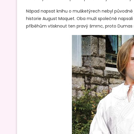
Nápad napsat knihu o mušketýrech nebyl původně j
historie August Maquet. Oba muži společně napsal
příběhům vtisknout ten pravý šmrnc, proto Dumas 