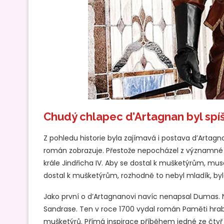
Chudý chlapec d’Artagnan byl spí
Z pohledu historie byla zajímavá i postava d’Artagnan
román zobrazuje. Přestože nepocházel z významné šl
krále Jindřicha IV. Aby se dostal k mušketýrům, mus
dostal k mušketýrům, rozhodně to nebyl mladík, byl
Jako první o d’Artagnanovi navíc nenapsal Dumas. N
Sandrase. Ten v roce 1700 vydal román Paměti hrab
mušketýrů. Přímá inspirace příběhem jedné ze čtyř