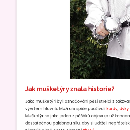
Jak mušketýry znala historie?
Jako mušketýři byli označováni pěší střelci z takz
vývrtem hlavně. Muži ale spíše používali
kordy
,
dýky
Mušketýr se jako jeden z pěšáků objevuje už koncem 
dostatečnou palebnou sílu, aby si udrželi nepřátelsk