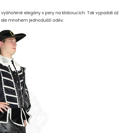
vyšňořené elegány s pery na kloboucích. Tak vypadali až
sto ale mnohem jednodušší oděv.