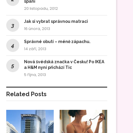
spaní
20 listopadu, 2012
Jak si vybrat správnou matraci
16 února, 2013
Správné obutí – méně zápachu.
14 září, 2013
Nová švédská značka v Česku! Po IKEA
a H&M nyní přichází Tic
5 října, 2013
Related Posts