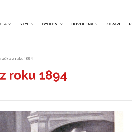
OTA
STYL
BYDLENÍ
DOVOLENÁ
ZDRAVÍ
P
íručka z roku 1894
 z roku 1894