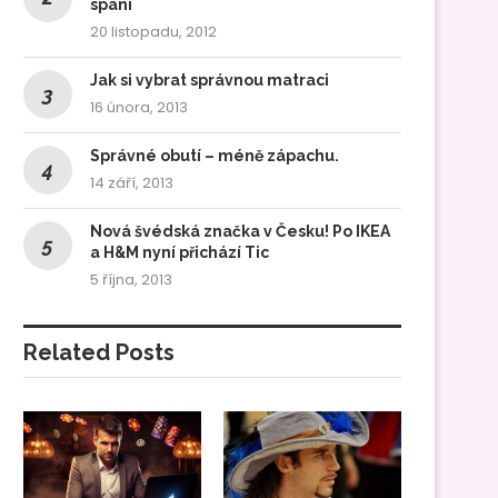
spaní
20 listopadu, 2012
Jak si vybrat správnou matraci
16 února, 2013
Správné obutí – méně zápachu.
14 září, 2013
Nová švédská značka v Česku! Po IKEA
a H&M nyní přichází Tic
5 října, 2013
Related Posts