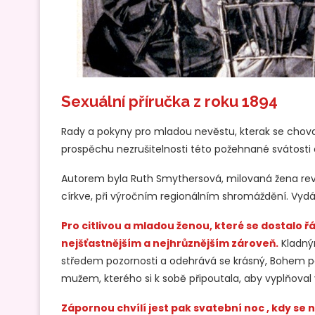
Sexuální příručka z roku 1894
Rady a pokyny pro mladou nevěstu, kterak se chovat
prospěchu nezrušitelnosti této požehnané svátosti a
Autorem byla Ruth Smythersová, milovaná žena reve
církve, při výročním regionálním shromáždění. Vydá
Pro citlivou a mladou ženou, které se dostalo
nejšťastnějším a nejhrůznějším zároveň.
Kladný
středem pozornosti a odehrává se krásný, Bohem po
mužem, kterého si k sobě připoutala, aby vyplňoval
Zápornou chvílí jest pak svatební noc , kdy se 