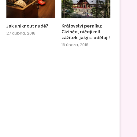
Jak uniknout nudě?
Království perníku:
Cizinče, ráčejí mít
27 dubna, 2018
zážitek, jaký si udělají!
16 února, 2018