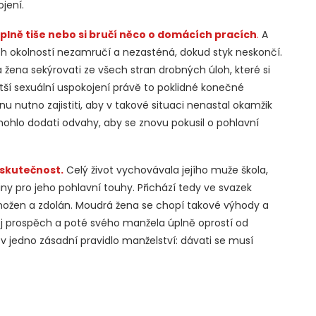
jení.
úplně tiše nebo si bručí něco o domácích pracích
.
A
ch okolností nezamručí a nezasténá, dokud styk neskončí.
žena sekýrovati ze všech stran drobných úloh, které si
tší sexuální uspokojení právě to poklidné konečné
u nutno zajistiti, aby v takové situaci nenastal okamžik
 mohlo dodati odvahy, aby se znovu pokusil o pohlavní
skutečnost.
Celý život vychovávala jejího muže škola,
viny pro jeho pohlavní touhy. Přichází tedy ve svazek
možen a zdolán. Moudrá žena se chopí takové výhody a
vůj prospěch a poté svého manžela úplně oprostí od
v jedno zásadní pravidlo manželství: dávati se musí