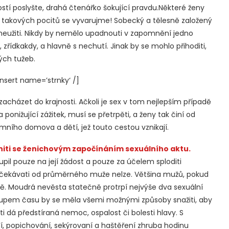
stí poslyšte, drahá čtenářko šokující pravdu.Některé ženy
, takových pocitů se vyvarujme! Sobecký a tělesně založený
eužiti. Nikdy by nemělo upadnouti v zapomnění jedno
zřídkakdy, a hlavně s nechutí. Jinak by se mohlo přihoditi,
ých tužeb.
sert name=’strnky‘ /]
acházet do krajnosti. Ačkoli je sex v tom nejlepším případě
ponižující zážitek, musí se přetrpěti, a ženy tak činí od
ího domova a dětí, jež touto cestou vznikají.
ániti se ženichovým započínáním sexuálního aktu.
upil pouze na její žádost a pouze za účelem sploditi
očekávati od průměrného muže nelze. Většina mužů, pokud
ě. Moudrá nevěsta statečně protrpí nejvýše dva sexuální
stupem času by se měla všemi možnými způsoby snažiti, aby
i dá předstíraná nemoc, ospalost či bolesti hlavy. S
í, popichování, sekýrovaní a haštěření zhruba hodinu