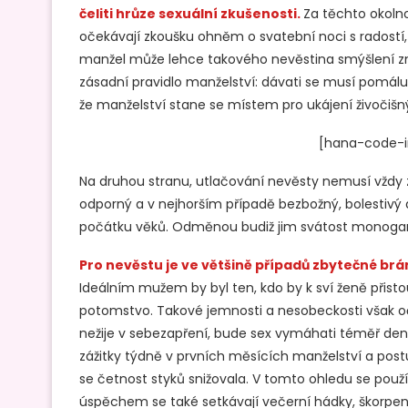
čeliti hrůze sexuální zkušenosti.
Za těchto okolno
očekávají zkoušku ohněm o svatební noci s radostí
manžel může lehce takového nevěstina smýšlení zn
zásadní pravidlo manželství: dávati se musí pomálu, 
že manželství stane se místem pro ukájení živočišn
[hana-code-in
Na druhou stranu, utlačování nevěsty nemusí vždy z
odporný a v nejhorším případě bezbožný, bolestivý a 
počátku věků. Odměnou budiž jim svátost monogamn
Pro nevěstu je ve většině případů zbytečné br
Ideálním mužem by byl ten, kdo by k sví ženě přisto
potomstvo. Takové jemnosti a nesobeckosti však 
nežije v sebezapření, bude sex vymáhati téměř den
zážitky týdně v prvních měsících manželství a po
se četnost styků snižovala. V tomto ohledu se použít
úspěchem se také setkávají večerní hádky, škorpen