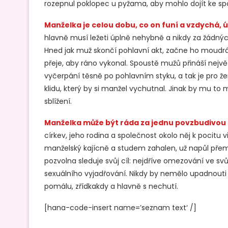
rozepnul poklopec u pyžama, aby mohlo dojít ke spo
Manželka je celou dobu, co on funí a vzdychá, 
hlavně musí ležeti úplně nehybně a nikdy za žádný
Hned jak muž skončí pohlavní akt, začne ho moudrá 
přeje, aby ráno vykonal. Spoustě mužů přináší nejvě
vyčerpání těsně po pohlavním styku, a tak je pro žen
klidu, který by si manžel vychutnal. Jinak by mu to
sblížení.
Manželka může být ráda za jednu povzbudivou 
církev, jeho rodina a společnost okolo něj k pocitu 
manželský kajícně a studem zahalen, už napůl pře
pozvolna sleduje svůj cíl: nejdříve omezování ve s
sexuálního vyjadřování. Nikdy by nemělo upadnouti 
pomálu, zřídkakdy a hlavně s nechutí.
[hana-code-insert name=’seznam text‘ /]