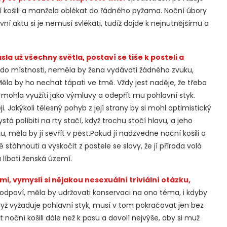
í košili a manžela oblékat do řádného pyžama. Noční úbory
vní aktu si je nemusí svlékati, tudíž dojde k nejnutnějšímu a
sla už všechny světla, postaví se tiše k posteli a
 do místnosti, neměla by žena vydávati žádného zvuku,
la by ho nechat tápati ve tmě. Vždy jest naděje, že třeba
 mohla využíti jako výmluvy a odepřít mu pohlavní styk.
i. Jakýkoli tělesný pohyb z její strany by si mohl optimistický
stá políbiti na rty stačí, když trochu stočí hlavu, a jeho
ku, měla by jí sevřít v pěst.Pokud jí nadzvedne noční košili a
tě stáhnouti a vyskočit z postele se slovy, že jí příroda volá
 líbati ženská území.
, vymyslí si nějakou nesexuální triviální otázku,
odpoví, měla by udržovati konservaci na ono téma, i kdyby
yž vyžaduje pohlavní styk, musí v tom pokračovat jen bez
noční košili dále než k pasu a dovolí nejvýše, aby si muž