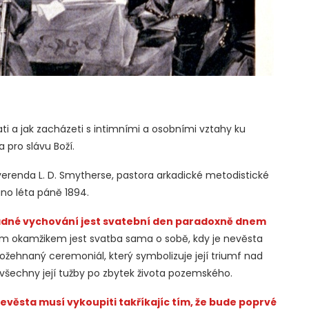
i a jak zacházeti s intimními a osobními vztahy ku
 pro slávu Boží.
renda L. D. Smytherse, pastora arkadické metodistické
no léta páně 1894.
 řádné vychování jest svatební den paradoxně dnem
m okamžikem jest svatba sama o sobě, kdy je nevěsta
žehnaný ceremoniál, který symbolizuje její triumf nad
 všechny její tužby po zbytek života pozemského.
nevěsta musí vykoupiti takříkajíc tím, že bude poprvé