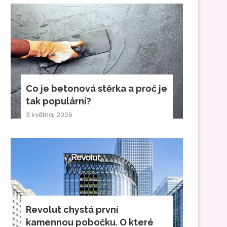
Co je betonová stěrka a proč je
tak populární?
3 května, 2026
Revolut chystá první
kamennou pobočku. O které