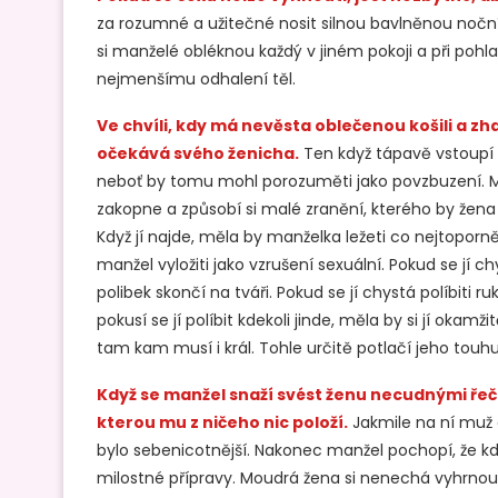
za rozumné a užitečné nosit silnou bavlněnou nočn
si manželé obléknou každý v jiném pokoji a při pohla
nejmenšímu odhalení těl.
Ve chvíli, kdy má nevěsta oblečenou košili a zha
očekává svého ženicha.
Ten když tápavě vstoupí
neboť by tomu mohl porozuměti jako povzbuzení. Mě
zakopne a způsobí si malé zranění, kterého by žena
Když jí najde, měla by manželka ležeti co nejtoporněj
manžel vyložiti jako vzrušení sexuální. Pokud se jí chy
polibek skončí na tváři. Pokud se jí chystá políbiti ru
pokusí se jí políbit kdekoli jinde, měla by si jí okamži
tam kam musí i král. Tohle určitě potlačí jeho touhu
Když se manžel snaží svést ženu necudnými řečmi
kterou mu z ničeho nic položí.
Jakmile na ní muž 
bylo sebenicotnější. Nakonec manžel pochopí, že kd
milostné přípravy. Moudrá žena si nenechá vyhrnout 