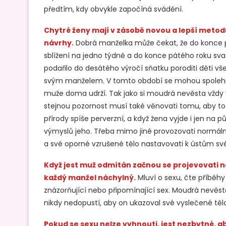
předtím, kdy obvykle započíná svádění.
Chytré ženy mají v zásobě novou a lepší metodu
návrhy.
Dobrá manželka může čekat, že do konce prv
sblížení na jedno týdně a do konce pátého roku s
podařilo do desátého výročí sňatku poroditi děti vš
svým manželem. V tomto období se mohou spolehnout
muže doma udrží. Tak jako si moudrá nevěsta vždy v
stejnou pozornost musí také věnovati tomu, aby to 
přírody spíše perverzní, a když žena vyjde i jen na 
výmyslů jeho. Třeba mimo jiné provozovati normální
a své oporné vzrušené tělo nastavovati k ústům své
Když jest muž odmítán začnou se projevovati n
každý manžel náchylný.
Mluví o sexu, čte příběhy 
znázorňující nebo připomínající sex. Moudrá nevěsta 
nikdy nedopustí, aby on ukazoval své vyslečené tělo 
Pokud se sexu nelze vyhnouti, jest nezbytné, a