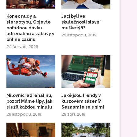
Konec nudy a
Jací byli ve
stereotypu. Objevte
skutečnosti slavní
pořádnou dávku
mušketýři?
adrenalinu a zábavy v
29 listopadu, 2019
online casinu
24 června, 2025
Milovníci adrenalinu,
Jaké jsou trendy v
pozor! Máme tipy, jak
kurzovém sázení?
si užít každou minutu
Seznamte se s nimi
28 listopadu, 2019
28 září, 2018