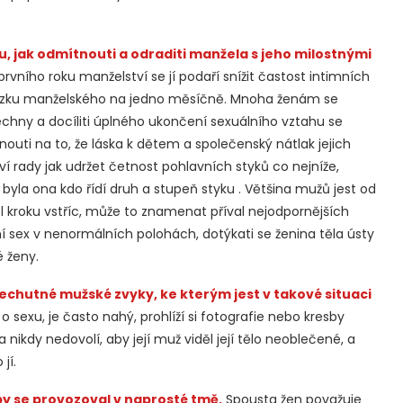
, jak odmítnouti a odraditi manžela s jeho milostnými
ního roku manželství se jí podaří snížit častost intimních
vazku manželského na jedno měsíčně. Mnoha ženám se
echny a docíliti úplného ukončení sexuálního vztahu se
i na to, že láska k dětem a společenský nátlak jejich
í rady jak udržet četnost pohlavních styků co nejníže,
byla ona kdo řídí druh a stupeň styku . Většina mužů jest od
půl kroku vstříc, může to znamenat příval nejodpornějších
 sex v nenormálních polohách, dotýkati se ženina těla ústy
 ženy.
echutné mužské zvyky, ke kterým jest v takové situaci
o sexu, je často nahý, prohlíží si fotografie nebo kresby
nikdy nedovolí, aby její muž viděl její tělo neoblečené, a
jí.
by se provozoval v naprosté tmě.
Spousta žen považuje