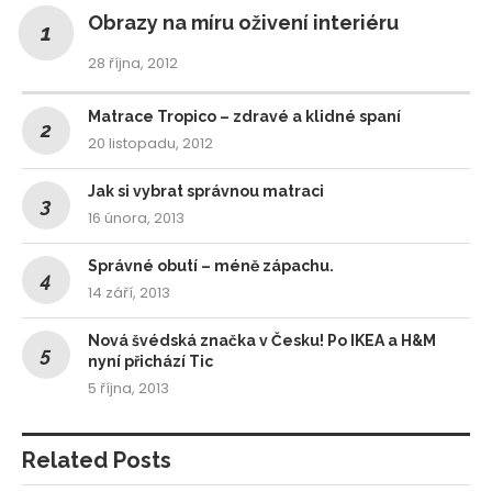
Obrazy na míru oživení interiéru
28 října, 2012
Matrace Tropico – zdravé a klidné spaní
20 listopadu, 2012
Jak si vybrat správnou matraci
16 února, 2013
Správné obutí – méně zápachu.
14 září, 2013
Nová švédská značka v Česku! Po IKEA a H&M
nyní přichází Tic
5 října, 2013
Related Posts