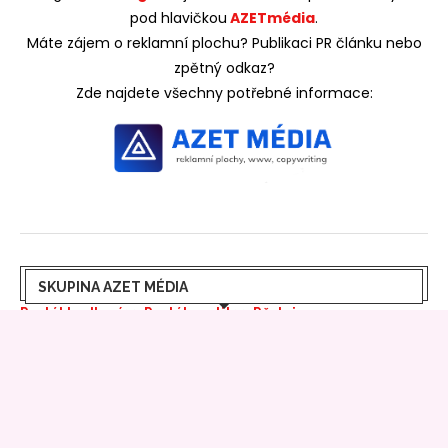
pod hlavičkou
AZETmédia
.
Máte zájem o reklamní plochu? Publikaci PR článku nebo
zpětný odkaz?
Zde najdete všechny potřebné informace:
SKUPINA AZET MÉDIA
Portál bydlení
>>
Portál realit
>>
Pěstujeme
online
>>
Azet bydlení
>>
Azet rádce
>>
Azet Life
>>
Free
bydlení
>>
Prima zahrady
>>
Hobby rádce
>>
In Magazín
>>
Azet stavba
>>
Mikrojoby
>>
Copytrh
>>
Madehand
>>
Andělské stránky