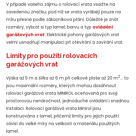
V případě vašeho zájmu o rolovací vrata vsaďte na
zavedenou značku, pod níž se vrata vyrábějí pouze na
míru přesně podle zákazníkova přání. Důležité je znát
rozměry, vybrat si typ lamel, barvu a typ
ovládání
garážových vrat
. Elektrické pohony garážových vrat
velmi usnadňují manipulaci při otevírání a zavírání vrat.
Limity pro použití rolovacích
garážových vrat
2
Výška až 5 m a šířka až 6 m při celkové ploše až 20 m
… to
jsou maximální rozměry, kterých mohou dosáhnout
rolovací garážová vrata MINIROL oceňovaná pro svoji
prostorovou nenáročnost, jednoduché ovládání i snadnou
instalaci. Rolovací garážová vrata Minirol jsou
konstruována z lamel, přičemž limity pro jejich použití
závisí do velké míry na velikosti a materiálu použitých
lamel.