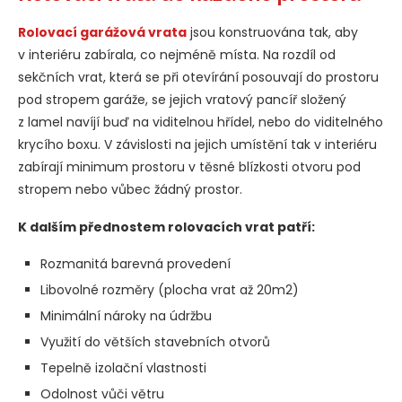
Rolovací garážová vrata
jsou konstruována tak, aby
v interiéru zabírala, co nejméně místa. Na rozdíl od
sekčních vrat, která se při otevírání posouvají do prostoru
pod stropem garáže, se jejich vratový pancíř složený
z lamel navíjí buď na viditelnou hřídel, nebo do viditelného
krycího boxu. V závislosti na jejich umístění tak v interiéru
zabírají minimum prostoru v těsné blízkosti otvoru pod
stropem nebo vůbec žádný prostor.
K dalš
ím přednostem rolovacích vrat patří:
Rozmanitá barevná provedení
Libovolné rozměry (plocha vrat až 20m2)
Minimální nároky na údržbu
Využití do větších stavebních otvorů
Tepelně izolační vlastnosti
Odolnost vůči větru