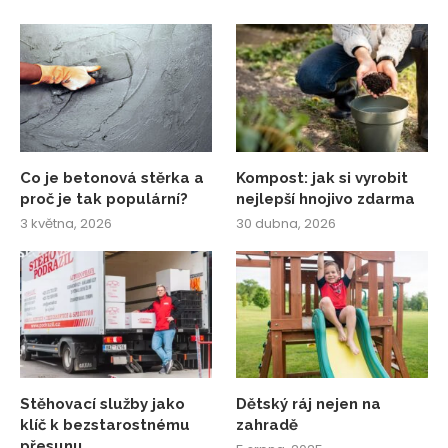
Co je betonová stěrka a
Kompost: jak si vyrobit
proč je tak populární?
nejlepší hnojivo zdarma
3 května, 2026
30 dubna, 2026
Stěhovací služby jako
Dětský ráj nejen na
klíč k bezstarostnému
zahradě
přesunu