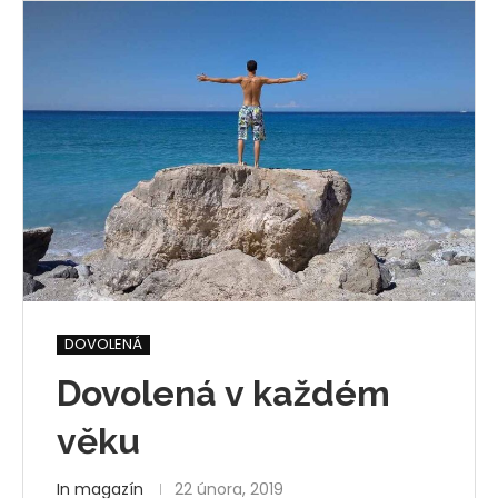
DOVOLENÁ
Dovolená v každém
věku
In magazín
22 února, 2019