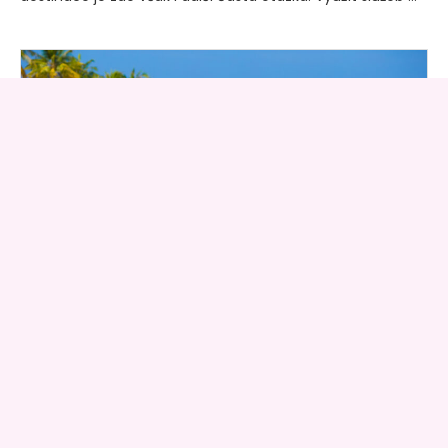
DOVOLENÁ
Občas je nutné
vypnout a odjet na