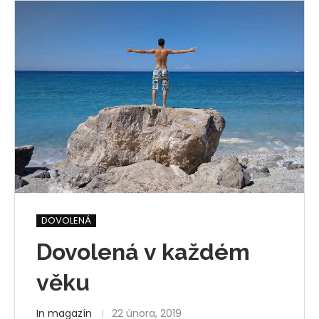
DOVOLENÁ
Dovolená v každém
věku
In magazín
22 února, 2019