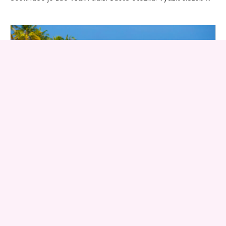
DOVOLENÁ
Občas je nutné
vypnout a odjet na