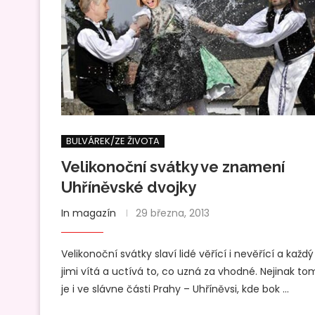
BULVÁREK/ZE ŽIVOTA
Velikonoční svátky ve znamení
Uhříněvské dvojky
In magazín
29 března, 2013
Velikonoční svátky slaví lidé věřící i nevěřící a každý
jimi vítá a uctívá to, co uzná za vhodné. Nejinak t
je i ve slávne části Prahy – Uhříněvsi, kde bok …