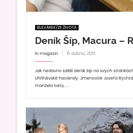
BULVÁREK/ZE ŽIVOTA
Deník Šíp, Macura – R
In magazín
15 dubna, 2013
Jak nedávno sdělil deník šíp na svých stránkách
Uhříněvské haciendy. Jmenovitě Josefa Rychtá
manžela Ivety …