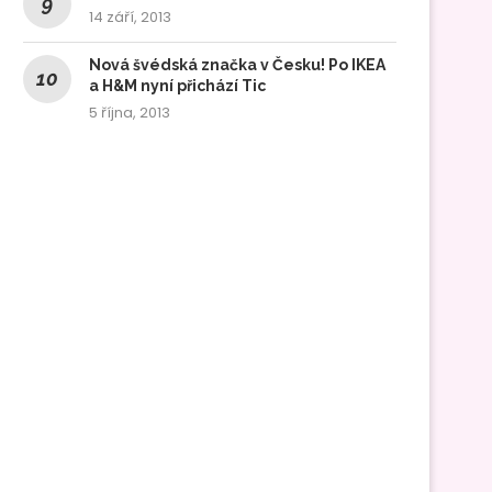
14 září, 2013
Nová švédská značka v Česku! Po IKEA
a H&M nyní přichází Tic
5 října, 2013