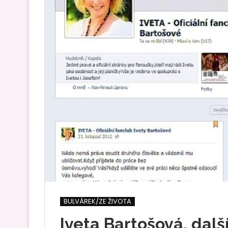
BULVÁREK/ZE ŽIVOTA
Iveta Bartošová, další