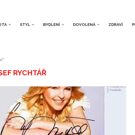
OTA
STYL
BYDLENÍ
DOVOLENÁ
ZDRAVÍ
P
ář"
SEF RYCHTÁŘ