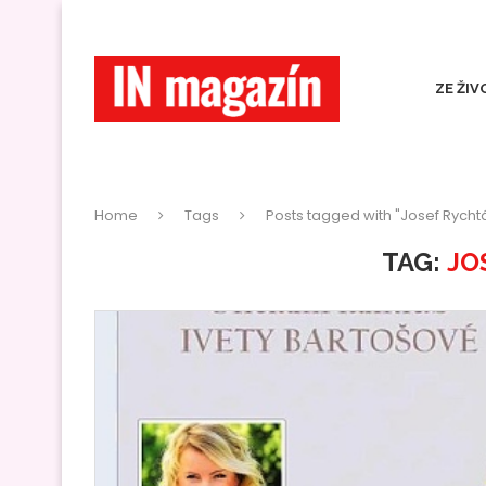
ZE ŽIV
Home
Tags
Posts tagged with "Josef Rycht
TAG:
JO