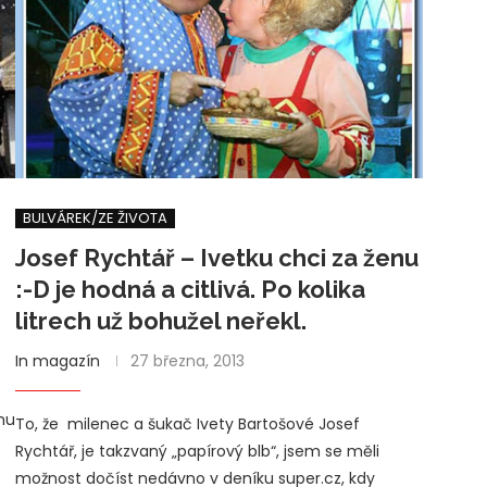
BULVÁREK/ZE ŽIVOTA
Josef Rychtář – Ivetku chci za ženu
:-D je hodná a citlivá. Po kolika
litrech už bohužel neřekl.
In magazín
27 března, 2013
omu
To, že milenec a šukač Ivety Bartošové Josef
Rychtář, je takzvaný „papírový blb“, jsem se měli
možnost dočíst nedávno v deníku super.cz, kdy