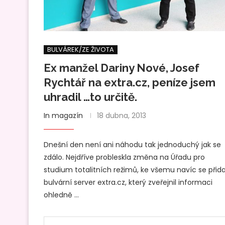
BULVÁREK/ZE ŽIVOTA
Ex manžel Dariny Nové, Josef
Rychtář na extra.cz, peníze jsem
uhradil …to určitě.
In magazín
18 dubna, 2013
Dnešní den není ani náhodu tak jednoduchý jak se
zdálo. Nejdříve probleskla změna na Úřadu pro
studium totalitních režimů, ke všemu navíc se přida
bulvární server extra.cz, který zveřejnil informaci
ohledně …