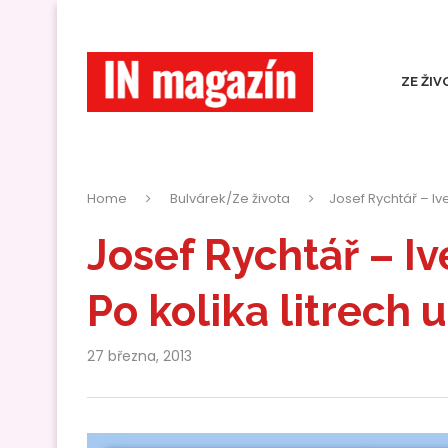
ZE ŽIV
Home
Bulvárek/Ze života
Josef Rychtář – Ive
Josef Rychtář – Iv
Po kolika litrech 
27 března, 2013