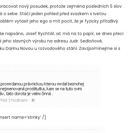
pracovat nový posudek, protože zejména posledních 5 slov
á o sebe. Stačí jeden pohled před svazkem s Ivetou
blém vytasit jeho ego a mít pocit, že je fyzicky přítažlivý.
še napsáno, Josef Rychtář, ač má na to papír, se dnes přeci
ě jeho slavných výroku na adresu Judr. Sedloňové,
lku Darinu Novou u rozvodového stání. Zavzpomínejme si s
sert name=’strnky‘ /]