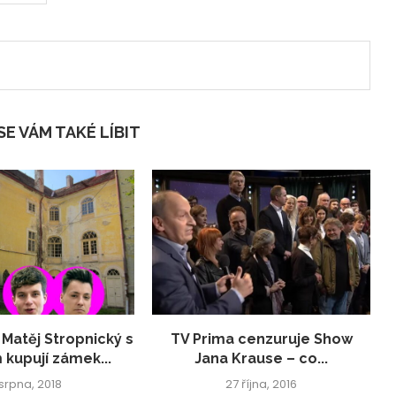
E VÁM TAKÉ LÍBIT
 Matěj Stropnický s
TV Prima cenzuruje Show
 kupují zámek...
Jana Krause – co...
 srpna, 2018
27 října, 2016