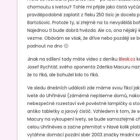
chomoutu s Ivetou? Tohle mi přijde jako čistá vyčů
pravděpodobně zaplatit z fleku 250 tisíc je docela
Bartošovic. Protože ty, si zřejmě na to nevyděláš 
Najednou ti bude dobrá hvězda. Ale co, ona nějaký 
vezme. Obávám se však, že dříve nebo později se bu
padnout na dno 🙂
Jinak na sdílení tady máte video z deníku
Blesk.cz
kd
Josef Rychtář, svého oponenta Zdeňka Macuru naz
že to říká, ale bohužel kdo to říká.
Ve sledu dnešních události zde máme svou fikci jak
Ivetě do Uhříněvsi (záměrně nepíšeme domů, nakoli
nebezpečně rozestaví své pověstné lampičky a stol
antiko tabletky a jarový čistič. Vzhledem k tom, že
Macury na vykoupení Ivety, se bude samozřejmě chtí
celou Uhříněves a začne přemítat v hlavě kolik plat
vytáhne domácí pozdní sběr 2003 značky Hradní svíce,