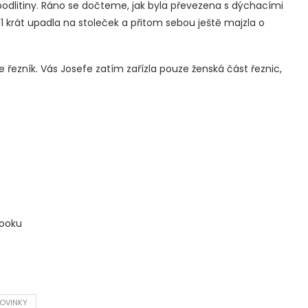
 podlitiny. Ráno se dočteme, jak byla převezena s dýchacími
1 krát upadla na stoleček a přitom sebou ještě majzla o
de řezník. Vás Josefe zatím zařízla pouze ženská část řeznic,
booku
OVINKY