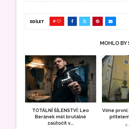
0
SDÍLET
MOHLO BY S
TOTÁLNÍ ŠÍLENSTVÍ: Leo
Víme první:
Beránek měl brutálně
přítelem
zaútočit v...
8