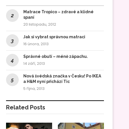
Matrace Tropico – zdravé a klidné
spaní
20 listopadu, 2012
Jak si vybrat správnou matraci
16 února, 2013
Správné obutí – méně zápachu.
14 září, 2013
Nová švédská značka v Česku! Po IKEA
a H&M nyní přichází Tic
5 října, 2013
Related Posts