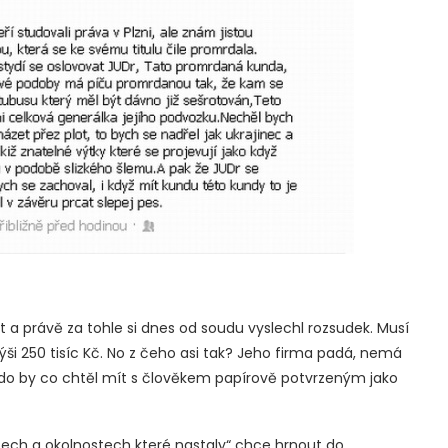
 a právě za tohle si dnes od soudu vyslechl rozsudek. Musí
ši 250 tisíc Kč. No z čeho asi tak? Jeho firma padá, nemá
 kdo by co chtěl mít s člověkem papírově potvrzeným jako
tech a okolnostech které nastaly“ chce hrnout do