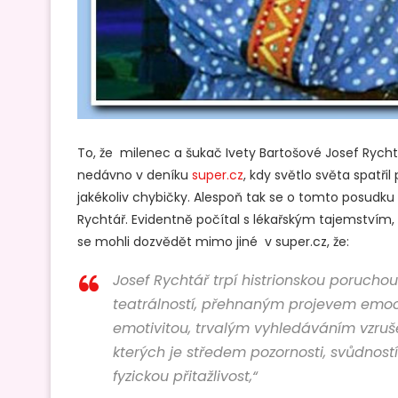
To, že milenec a šukač Ivety Bartošové Josef Rychtá
nedávno v deníku
super.cz
, kdy světlo světa spatři
jakékoliv chybičky. Alespoň tak se o tomto posudku
Rychtář. Evidentně počítal s lékařským tajemstvím,
se mohli dozvědět mimo jiné v super.cz, že:
Josef Rychtář trpí histrionskou porucho
teatrálností, přehnaným projevem emocí, 
emotivitou, trvalým vyhledáváním vzruše
kterých je středem pozornosti, svůdnos
fyzickou přitažlivost,“