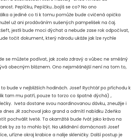
ranost. Pepíčku, Pepíčku…bojíš se co? No ono
 pálka a jediné co ti k tomu pomůže bude cvičená opička
bohužel už ani prodáváním sušených pampelišek na čaj.
kšeft, jestli bude moci dýchat a nebude zase rok odpočívat,
de točit dokument, který národu ukáže jak lze rychle
e se můžete podívat, jak zcela zdravý a vůbec ne směšný
ývá obecným bláznem. Ono nejsměšnější není na tom to,
 to bude v nejbližších hodinách. Josef Rychtář po příchodu k
k tam mu patří, pouze to torzo co špatně dýchá) ,
ečky. Iveta dostane svou naordinovanou dávku, zneužije i
 se dnes JR zachoval jako grand a odmítl nabídku Zdeňka
t pochválit Ivetě. Ta okamžitě bude řvát jako kráva na
iček by za to mohlo být. Na uklidnění domácnosti Josef
 uřízne okraj krabice a nalije skleničky. Další postup je