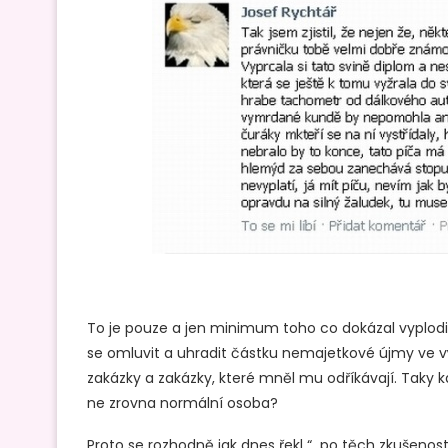
To je pouze a jen minimum toho co dokázal vyplodit
se omluvit a uhradit částku nemajetkové újmy ve vý
zakázky a zakázky, které mněl mu odříkávají. Taky
ne zrovna normální osoba?
Proto se rozhodně jak dnes řekl “ po těch zkušenos