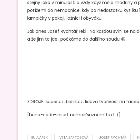
stejný jako v minulosti a vždy když měla modřiny a
potížemi do nemocnice, kdy po nedostatku kyslíku 1
lampičky v pokoji, ložnici i obyváku.
Jak dnes Josef Rychtář řekl : Na každou svini se naj
a že jim to jde…počkáme do dalšího soudu 😀
ZDROJE: super.cz, blesk.cz, lidová tvořivost na face
[hana-code-insert name=’seznam text‘ /]
BULVÁREK
IVETA BARTOŠOVÁ
JOSEF RYCHTÁŘ
N