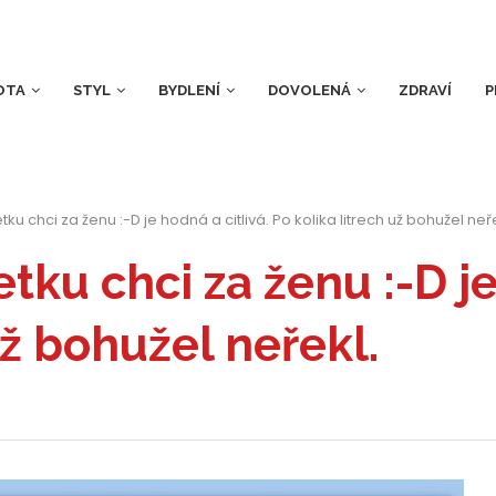
OTA
STYL
BYDLENÍ
DOVOLENÁ
ZDRAVÍ
P
tku chci za ženu :-D je hodná a citlivá. Po kolika litrech už bohužel neře
etku chci za ženu :-D je
už bohužel neřekl.