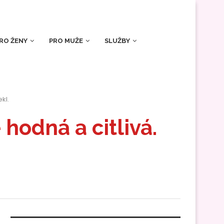
RO ŽENY
PRO MUŽE
SLUŽBY
kl.
 hodná a citlivá.