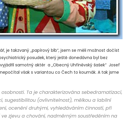
ř, je takzvaný „papírový blb“, jsem se měli možnost dočíst
l psychiatrický posudek, který ještě donedávna byl bez
 vyjádřil samotný aktér a „Obecný Uhříněvský šašek“ Josef
 nepočítal však s variantou co Čech to koumák. A tak jsme
u osobnosti. Ta je charakterizována sebedramatizací,
sugestibilitou (ovlivnitelnost), mělkou a labilní
ní, ocenění druhými, vyhledáváním činností, při
tí ve zjevu a chování, nadměrným soustředěním na