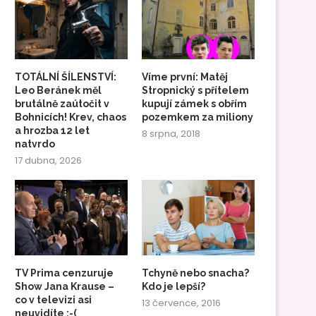
TOTÁLNÍ ŠÍLENSTVÍ:
Víme první: Matěj
Leo Beránek měl
Stropnický s přítelem
brutálně zaútočit v
kupují zámek s obřím
Bohnicích! Krev, chaos
pozemkem za miliony
a hrozba 12 let
8 srpna, 2018
natvrdo
17 dubna, 2026
TV Prima cenzuruje
Tchyně nebo snacha?
Show Jana Krause –
Kdo je lepší?
co v televizi asi
13 července, 2016
neuvidíte :-(