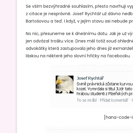
Se vším bezvýhradně souhlasím, přesto navrhuji vy
z citace je nesprávně. Josef Rychtář už dávno nedb
Bartošovou a teď. I když, v jejím stavu asi nebude pro
No nic, přesuneme se k dnešnímu datu. Jak je už vý
jen odvázal trošku více. Dnes měl totiž soud ohledn
advokátky která zastupovala jeho dnes již exmanže
láskou na některé jeho slovní hříčky na facebooku.
[hana-code-in