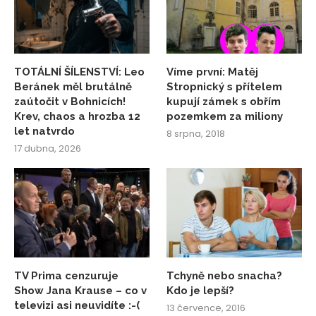
TOTÁLNÍ ŠÍLENSTVÍ: Leo
Víme první: Matěj
Beránek měl brutálně
Stropnický s přítelem
zaútočit v Bohnicích!
kupují zámek s obřím
Krev, chaos a hrozba 12
pozemkem za miliony
let natvrdo
8 srpna, 2018
17 dubna, 2026
TV Prima cenzuruje
Tchyně nebo snacha?
Show Jana Krause – co v
Kdo je lepší?
televizi asi neuvidíte :-(
13 července, 2016