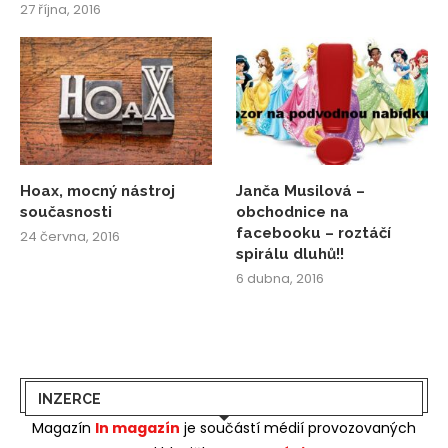
27 října, 2016
Hoax, mocný nástroj
Janča Musilová –
současnosti
obchodnice na
facebooku – roztáčí
24 června, 2016
spirálu dluhů!!
6 dubna, 2016
INZERCE
Magazín
In magazín
je součástí médií provozovaných