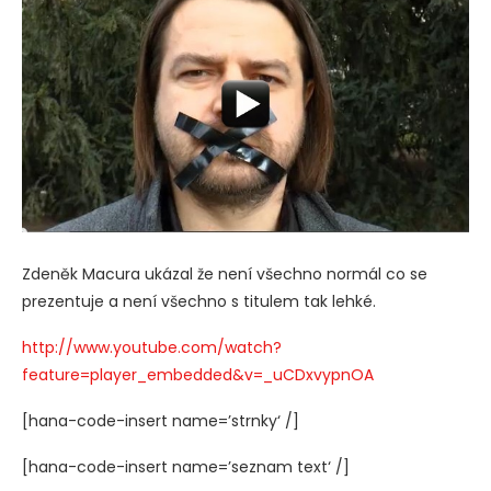
Zdeněk Macura ukázal že není všechno normál co se
prezentuje a není všechno s titulem tak lehké.
http://www.youtube.com/watch?
feature=player_embedded&v=_uCDxvypnOA
[hana-code-insert name=’strnky‘ /]
[hana-code-insert name=’seznam text‘ /]