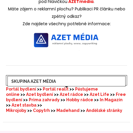
pod hlavičkou
AZETmédia
.
Máte zájem o reklamní plochu? Publikaci PR článku nebo
zpětný odkaz?
Zde najdete všechny potřebné informace:
SKUPINA AZET MÉDIA
Portál bydlení
>>
Portál realit
>>
Pěstujeme
online
>>
Azet bydlení
>>
Azet rádce
>>
Azet Life
>>
Free
bydlení
>>
Prima zahrady
>>
Hobby rádce
>>
In Magazín
>>
Azet stavba
>>
Mikrojoby
>>
Copytrh
>>
Madehand
>>
Andělské stránky