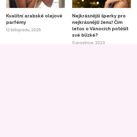
Kvalitní arabské olejové
Nejkrásnější šperky pro
parfémy
nejkrásnější ženu! Čím
letos o Vánocích potěšit
12 listopadu, 2025
své blízké?
11 prosince, 2023
Průvodce, který provede
Neobyčejné a luxusní
celým těhotenstvím, jak
diamantové šperky?
prožít týden po týdnu až
Ideál pro výjimečné
do porodu v poklidu?
okamžiky
2 května, 2023
29 července, 2021