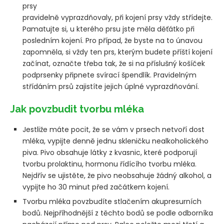
prsy
pravidelně vyprazdňovaly, při kojení prsy vždy střídejte.
Pamatujte si, u kterého prsu jste měla děťátko při
posledním kojení. Pro případ, že byste na to únavou
zapomněla, si vždy ten prs, kterým budete příští kojení
začínat, označte třeba tak, že si na příslušný košíček
podprsenky připnete svírací špendlík. Pravidelným
střídáním prsů zajistíte jejich úplné vyprazdňování.
Jak povzbudit tvorbu mléka
Jestliže máte pocit, že se vám v prsech netvoří dost
mléka, vypijte denně jednu skleničku nealkoholického
piva. Pivo obsahuje látky z kvasnic, které podporují
tvorbu prolaktinu, hormonu řídícího tvorbu mléka.
Nejdřív se ujistěte, že pivo neobsahuje žádný alkohol, a
vypijte ho 30 minut před začátkem kojení.
Tvorbu mléka povzbudíte stlačením akupresurních
bodů. Nejpříhodnější z těchto bodů se podle odborníka