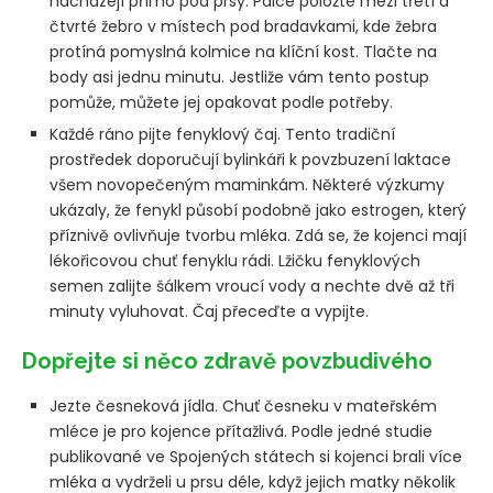
nacházejí přímo pod prsy. Palce položte mezi třetí a
čtvrté žebro v místech pod bradavkami, kde žebra
protíná pomyslná kolmice na klíční kost. Tlačte na
body asi jednu minutu. Jestliže vám tento postup
pomůže, můžete jej opakovat podle potřeby.
Každé ráno pijte fenyklový čaj. Tento tradiční
prostředek doporučují bylinkáři k povzbuzení laktace
všem novopečeným maminkám. Některé výzkumy
ukázaly, že fenykl působí podobně jako estrogen, který
příznivě ovlivňuje tvorbu mléka. Zdá se, že kojenci mají
lékořicovou chuť fenyklu rádi. Lžičku fenyklových
semen zalijte šálkem vroucí vody a nechte dvě až tři
minuty vyluhovat. Čaj přeceďte a vypijte.
Dopřejte si něco zdravě povzbudivého
Jezte česneková jídla. Chuť česneku v mateřském
mléce je pro kojence přítažlivá. Podle jedné studie
publikované ve Spojených státech si kojenci brali více
mléka a vydrželi u prsu déle, když jejich matky několik