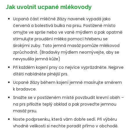
Jak uvolnit ucpané mlékovody
Ucpaná část mléčné žlázy navenek vypadá jako
červená a bolestivá bulka na prsu. Postižené místo
omyjte ve sprše nebo ve vaně mýdlem a pak opatrně
stimulujte proudění mléka pomocí hřebenu se
širokými zuby. Tato jemná masáž pomůže mlékovod
zprůchodnit. (Bradavky mýdlem neomývejte, aby se
nevysušila jemná kůže)
Při každém kojení prsy co nejvíce vyprázdněte. Nejprve
dítěti nabídněte plnější prs.
Ucpané žlázy během kojení jemně masírujte směrem
k bradavce.
Snažte se v postiženém místě povzbudit krevní oběh –
na prs přiložte teplý obklad a pak proveďte jemnou
masáž prsu.
Noste podprsenku, která vám dobře sedí. Při výběru
vhodné velikosti si nechte poradit přímo v obchodě.