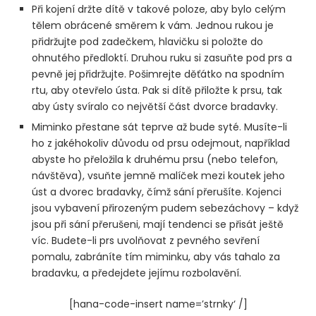
Při kojení držte dítě v takové poloze, aby bylo celým
tělem obrácené směrem k vám. Jednou rukou je
přidržujte pod zadečkem, hlavičku si položte do
ohnutého předloktí. Druhou ruku si zasuňte pod prs a
pevně jej přidržujte. Pošimrejte děťátko na spodním
rtu, aby otevřelo ústa. Pak si dítě přiložte k prsu, tak
aby ústy svíralo co největší část dvorce bradavky.
Miminko přestane sát teprve až bude syté. Musíte-li
ho z jakéhokoliv důvodu od prsu odejmout, například
abyste ho přeložila k druhému prsu (nebo telefon,
návštěva), vsuňte jemně malíček mezi koutek jeho
úst a dvorec bradavky, čímž sání přerušíte. Kojenci
jsou vybavení přirozeným pudem sebezáchovy – když
jsou při sání přerušeni, mají tendenci se přisát ještě
víc. Budete-li prs uvolňovat z pevného sevření
pomalu, zabráníte tím miminku, aby vás tahalo za
bradavku, a předejdete jejímu rozbolavění.
[hana-code-insert name=’strnky‘ /]