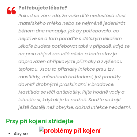
Potřebujete lékaře?
Pokud se vám zdá, že vaše dítě nedostává dost
mateřského mléka nebo se nejméně jedenkrát
během dne nenapije, jak by potřebovalo, co
nejdříve se o tom poraďte s dětským lékařem.
Lékaře budete potřebovat také v případě, když se
na prsu objeví zarudlé místo a tento stav je
doprovázen chřipkovými příznaky a zvýšenou
teplotou. Jsou to příznaky infekce prsu tzv.
mastitidy, způsobené bakteriemi, jež pronikly
dovnitř drobnými prasklinami v bradavce.
Mastitida se léči antibiotiky. Pijte hodně vody a
lehněte si, kdykoli je to možné. Snažte se kojit
ještě častěji než obvykle, dokud infekce neodezní.
Prsy při kojení střídejte
Aby se