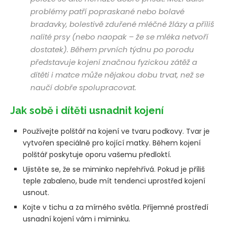
problémy patří popraskané nebo bolavé
bradavky, bolestivě zduřené mléčné žlázy a příliš
nalité prsy (nebo naopak – že se mléka netvoří
dostatek). Během prvních týdnu po porodu
představuje kojení značnou fyzickou zátěž a
dítěti i matce může nějakou dobu trvat, než se
naučí dobře spolupracovat.
Jak sobě i dítěti usnadnit kojení
Používejte polštář na kojení ve tvaru podkovy. Tvar je
vytvořen speciálně pro kojící matky. Během kojení
polštář poskytuje oporu vašemu předloktí.
Ujistěte se, že se miminko nepřehřívá. Pokud je příliš
teple zabaleno, bude mít tendenci uprostřed kojení
usnout.
Kojte v tichu a za mírného světla. Příjemné prostředí
usnadní kojení vám i miminku.