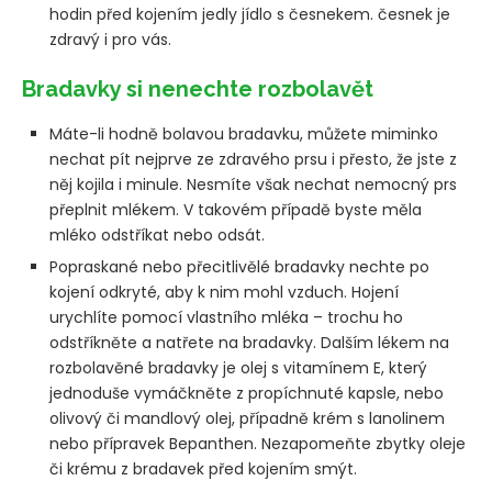
hodin před kojením jedly jídlo s česnekem. česnek je
zdravý i pro vás.
Bradavky si nenechte rozbolavět
Máte-li hodně bolavou bradavku, můžete miminko
nechat pít nejprve ze zdravého prsu i přesto, že jste z
něj kojila i minule. Nesmíte však nechat nemocný prs
přeplnit mlékem. V takovém případě byste měla
mléko odstříkat nebo odsát.
Popraskané nebo přecitlivělé bradavky nechte po
kojení odkryté, aby k nim mohl vzduch. Hojení
urychlíte pomocí vlastního mléka – trochu ho
odstříkněte a natřete na bradavky. Dalším lékem na
rozbolavěné bradavky je olej s vitamínem E, který
jednoduše vymáčkněte z propíchnuté kapsle, nebo
olivový či mandlový olej, případně krém s lanolinem
nebo přípravek Bepanthen. Nezapomeňte zbytky oleje
či krému z bradavek před kojením smýt.