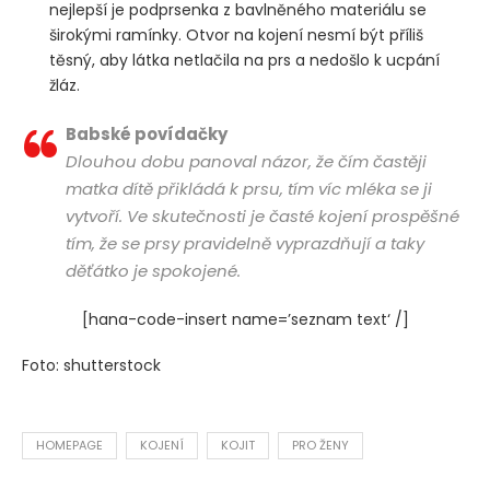
nejlepší je podprsenka z bavlněného materiálu se
širokými ramínky. Otvor na kojení nesmí být příliš
těsný, aby látka netlačila na prs a nedošlo k ucpání
žláz.
Babské povídačky
Dlouhou dobu panoval názor, že čím častěji
matka dítě přikládá k prsu, tím víc mléka se ji
vytvoří. Ve skutečnosti je časté kojení prospěšné
tím, že se prsy pravidelně vyprazdňují a taky
děťátko je spokojené.
[hana-code-insert name=’seznam text‘ /]
Foto: shutterstock
HOMEPAGE
KOJENÍ
KOJIT
PRO ŽENY