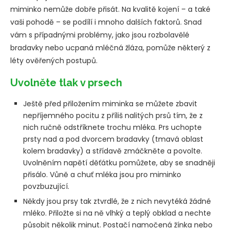
miminko nemůže dobře přisát. Na kvalitě kojení – a také
vaši pohodě – se podílí i mnoho dalších faktorů. Snad
vám s případnými problémy, jako jsou rozbolavělé
bradavky nebo ucpaná mléčná žláza, pomůže některý z
léty ověřených postupů.
Uvolněte tlak v prsech
Ještě před přiložením miminka se můžete zbavit
nepříjemného pocitu z příliš nalitých prsů tím, že z
nich ručně odstříknete trochu mléka. Prs uchopte
prsty nad a pod dvorcem bradavky (tmavá oblast
kolem bradavky) a střídavě zmáčkněte a povolte.
Uvolněním napětí děťátku pomůžete, aby se snadněji
přisálo. Vůně a chuť mléka jsou pro miminko
povzbuzující.
Někdy jsou prsy tak ztvrdlé, že z nich nevytéká žádné
mléko. Přiložte si na ně vlhký a teplý obklad a nechte
působit několik minut. Postačí namočená žínka nebo