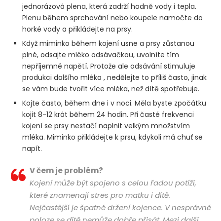
jednorázová plena, která zadrží hodně vody i tepla.
Plenu během sprchování nebo koupele namočte do
horké vody a přikládejte na prsy.
Když miminko během kojení usne a prsy zůstanou
plné, odsajte mléko odsávačkou, uvolníte tím
nepříjemné napětí. Protože ale odsávání stimuluje
produkci dalšího mléka , nedělejte to příliš často, jinak
se vám bude tvořit více mléka, než dítě spotřebuje.
Kojte často, během dne i v noci. Měla byste zpočátku
kojit 8-12 krát během 24 hodin. Při časté frekvenci
kojení se prsy nestačí naplnit velkým množstvím
mléka. Miminko přikládejte k prsu, kdykoli má chuť se
napít.
V čem je problém?
Kojení může být spojeno s celou řadou potíží,
které znamenají stres pro matku i dítě.
Nejčastější je špatné držení kojence. V nesprávné
poloze se dítě nemůže dobře přisát. Mezi další