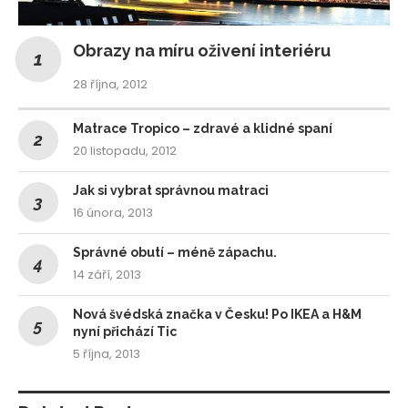
Obrazy na míru oživení interiéru
28 října, 2012
Matrace Tropico – zdravé a klidné spaní
20 listopadu, 2012
Jak si vybrat správnou matraci
16 února, 2013
Správné obutí – méně zápachu.
14 září, 2013
Nová švédská značka v Česku! Po IKEA a H&M
nyní přichází Tic
5 října, 2013