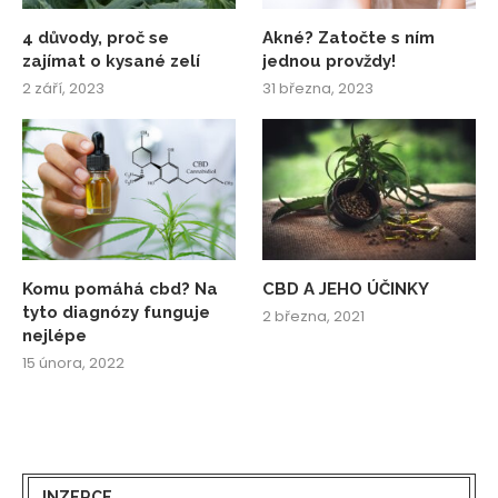
4 důvody, proč se
Akné? Zatočte s ním
zajímat o kysané zelí
jednou provždy!
2 září, 2023
31 března, 2023
Komu pomáhá cbd? Na
CBD A JEHO ÚČINKY
tyto diagnózy funguje
2 března, 2021
nejlépe
15 února, 2022
INZERCE