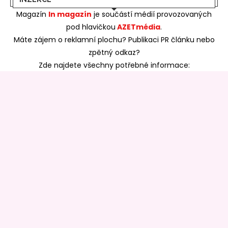
Magazín
In magazín
je součástí médií provozovaných
pod hlavičkou
AZETmédia
.
Máte zájem o reklamní plochu? Publikaci PR článku nebo
zpětný odkaz?
Zde najdete všechny potřebné informace:
SKUPINA AZET MÉDIA
Portál bydlení
>>
Portál realit
>>
Pěstujeme
online
>>
Azet bydlení
>>
Azet rádce
>>
Azet Life
>>
Free
bydlení
>>
Prima zahrady
>>
Hobby rádce
>>
In Magazín
>>
Azet stavba
>>
Mikrojoby
>>
Copytrh
>>
Madehand
>>
Andělské stránky