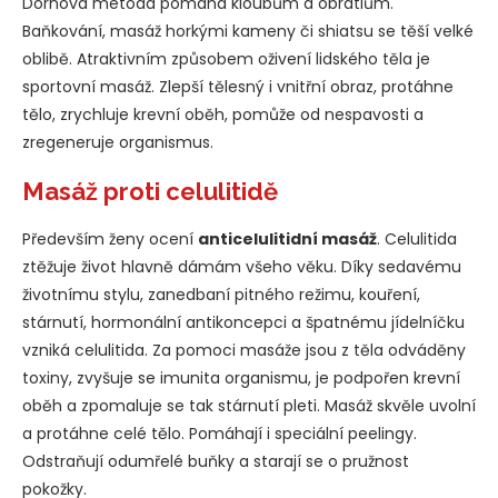
Dornova metoda pomáhá kloubům a obratlům.
Baňkování, masáž horkými kameny či shiatsu se těší velké
oblibě. Atraktivním způsobem oživení lidského těla je
sportovní masáž. Zlepší tělesný i vnitřní obraz, protáhne
tělo, zrychluje krevní oběh, pomůže od nespavosti a
zregeneruje organismus.
Masáž proti celulitidě
Především ženy ocení
anticelulitidní masáž
. Celulitida
ztěžuje život hlavně dámám všeho věku. Díky sedavému
životnímu stylu, zanedbaní pitného režimu, kouření,
stárnutí, hormonální antikoncepci a špatnému jídelníčku
vzniká celulitida. Za pomoci masáže jsou z těla odváděny
toxiny, zvyšuje se imunita organismu, je podpořen krevní
oběh a zpomaluje se tak stárnutí pleti. Masáž skvěle uvolní
a protáhne celé tělo. Pomáhají i speciální peelingy.
Odstraňují odumřelé buňky a starají se o pružnost
pokožky.