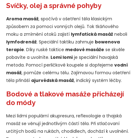
Svíčky, olej a správné pohyby
Aroma masáž
, spočívá v ošetření těla klasickým
způsobem za pomoci vonných olejů. Tok tkáňového
moku a zmírnění otoků zajistí
lymfatická masáž
neboli
lymfodrenáž
. Speciální taktiku zahrnuje
bowenova
terapie
. Díky ruské taktice
medové masáže
se skvěle
pobavíte a uvolníte.
Lomi lomi
je speciální havajská
metoda. Pomocí perličkové koupele si dopřejeme
vodní
masáž
, pomůže celému tělu. Zajímavou formou ošetření
těla přináší
ajurvédská masáž
, indický systém léčby.
Bodové a tlakové masáže přicházejí
do módy
Mezi lidmi populární akupresura, reflexologie a thajská
masáž se věnují jednotlivým částí těla. Při stlačovaní
určitých bodů na rukách, chodidlech, dochází k uvolnění.