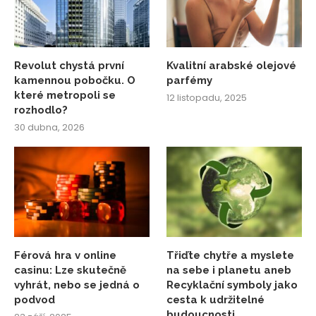
Revolut chystá první
Kvalitní arabské olejové
kamennou pobočku. O
parfémy
které metropoli se
12 listopadu, 2025
rozhodlo?
30 dubna, 2026
Férová hra v online
Třiďte chytře a myslete
casinu: Lze skutečně
na sebe i planetu aneb
vyhrát, nebo se jedná o
Recyklační symboly jako
podvod
cesta k udržitelné
budoucnosti