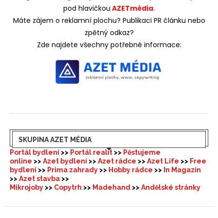
pod hlavičkou
AZETmédia
.
Máte zájem o reklamní plochu? Publikaci PR článku nebo
zpětný odkaz?
Zde najdete všechny potřebné informace:
SKUPINA AZET MÉDIA
Portál bydlení
>>
Portál realit
>>
Pěstujeme
online
>>
Azet bydlení
>>
Azet rádce
>>
Azet Life
>>
Free
bydlení
>>
Prima zahrady
>>
Hobby rádce
>>
In Magazín
>>
Azet stavba
>>
Mikrojoby
>>
Copytrh
>>
Madehand
>>
Andělské stránky