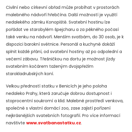
Civilní nebo církevní obřad může probíhat v prostorách
malebného nádvoří hřebčína. Další možností je využití
nedalekého zámku Konopiště. Svatební hostinu lze
pořádat ve starobylém špejcharu a za pěkného počasí
také venku na nádvoří. Menším svatbám, do 30 osob, je k
dispozici barokní světnice. Personál a kuchyně dokáží
splnit každé přání, od svatební hostiny až po odpolední a
večerní zábavu. Třešničkou na dortu je možnost jízdy
svatebním kočárem taženým dvojspřežím
starokladrubských koní.
Velkou předností statku v Benicích je jeho poloha
nedaleko Prahy, která zaručuje dobrou dostupnost i
stoprocentní soukromí a klid. Malebné prostředí venkova,
společně s vlastní domácí zoo, zase zajistí pořízení
nejkrásnějších svatebních fotografií. Pro více informací
navštivte
www.svatbanastatku.cz
.