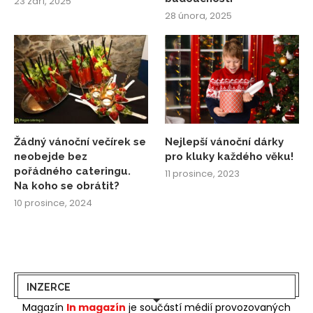
23 září, 2025
28 února, 2025
Žádný vánoční večírek se
Nejlepší vánoční dárky
neobejde bez
pro kluky každého věku!
pořádného cateringu.
11 prosince, 2023
Na koho se obrátit?
10 prosince, 2024
INZERCE
Magazín
In magazín
je součástí médií provozovaných