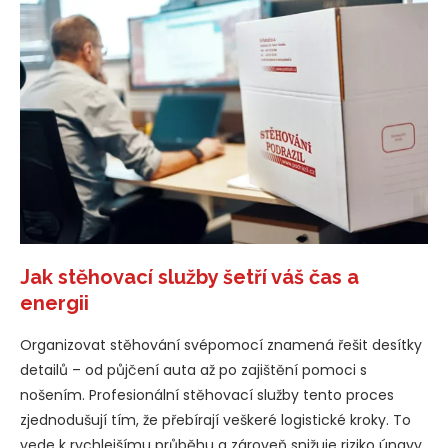
Jak stěhovací služby šetří váš čas a
energii
Organizovat stěhování svépomocí znamená řešit desítky
detailů – od půjčení auta až po zajištění pomoci s
nošením. Profesionální stěhovací služby tento proces
zjednodušují tím, že přebírají veškeré logistické kroky. To
vede k rychlejšímu průběhu a zároveň snižuje riziko únavy,