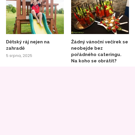
Dětský ráj nejen na
Žádný vánoční večírek se
zahradě
neobejde bez
pořádného cateringu.
5 srpna, 2025
Na koho se obrátit?
10 prosince, 2024
INZERCE
Magazín
In magazín
je součástí médií provozovaných
pod hlavičkou
AZETmédia
.
Máte zájem o reklamní plochu? Publikaci PR článku nebo