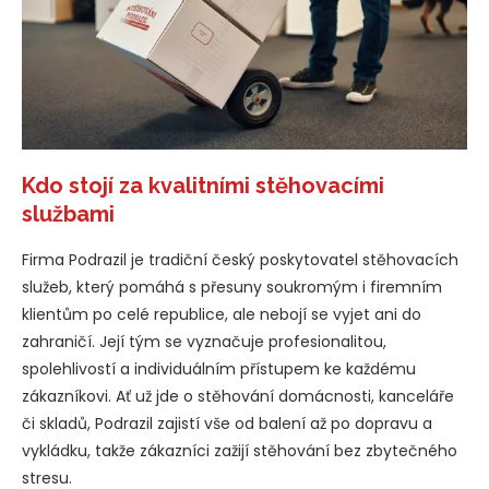
Kdo stojí za kvalitními stěhovacími
službami
Firma Podrazil je tradiční český poskytovatel stěhovacích
služeb, který pomáhá s přesuny soukromým i firemním
klientům po celé republice, ale nebojí se vyjet ani do
zahraničí. Její tým se vyznačuje profesionalitou,
spolehlivostí a individuálním přístupem ke každému
zákazníkovi. Ať už jde o stěhování domácnosti, kanceláře
či skladů, Podrazil zajistí vše od balení až po dopravu a
vykládku, takže zákazníci zažijí stěhování bez zbytečného
stresu.