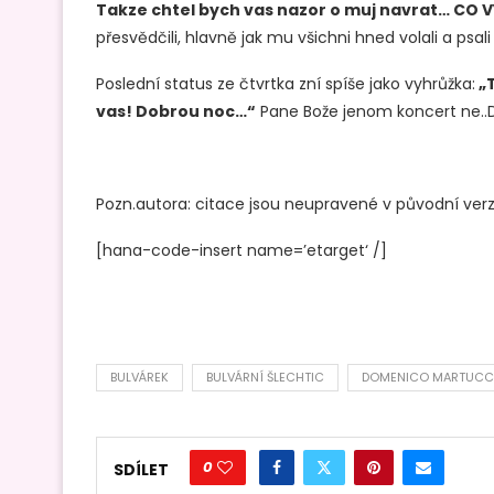
Takze chtel bych vas nazor o muj navrat… CO 
přesvědčili, hlavně jak mu všichni hned volali a psali
Poslední status ze čtvrtka zní spíše jako vyhrůžka:
„T
vas! Dobrou noc…“
Pane Bože jenom koncert ne..D
Pozn.autora: citace jsou neupravené v původní verzi
[hana-code-insert name=’etarget‘ /]
BULVÁREK
BULVÁRNÍ ŠLECHTIC
DOMENICO MARTUCC
0
SDÍLET