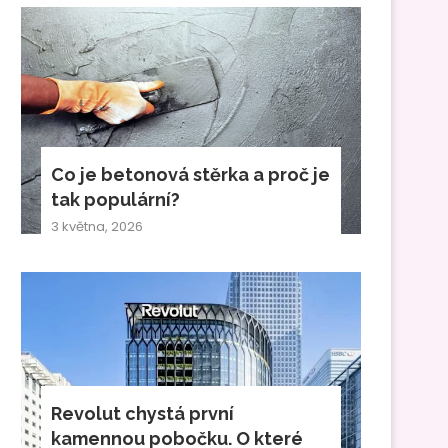
Co je betonová stěrka a proč je
tak populární?
3 května, 2026
Revolut chystá první
kamennou pobočku. O které