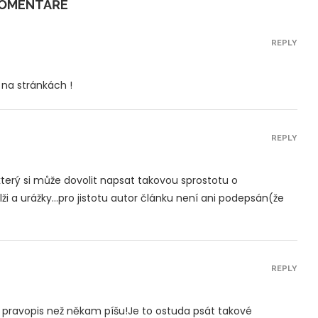
KOMENTÁŘE
REPLY
na stránkách !
REPLY
 který si může dovolit napsat takovou sprostotu o
i a urážky…pro jistotu autor článku není ani podepsán(že
REPLY
 pravopis než někam píšu!Je to ostuda psát takové