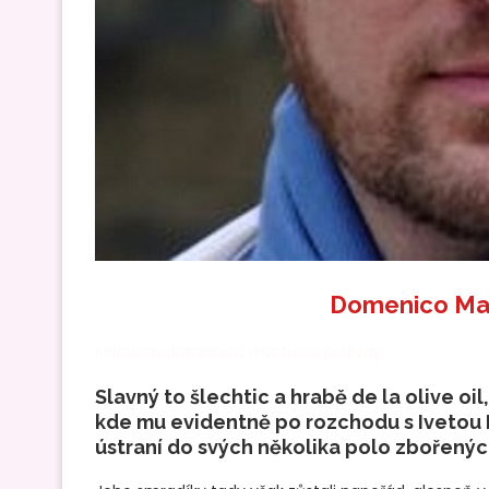
Domenico Mar
seladom domenico martucci je divný
Slavný to šlechtic a hrabě de la olive o
kde mu evidentně po rozchodu s Ivetou 
ústraní do svých několika polo zbořenýc