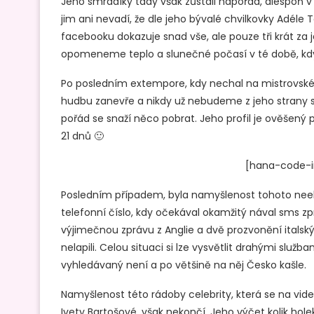
Jeho smradíky tady však zůstali napořád, alespoň v 
jim ani nevadí, že dle jeho bývalé chvilkovky Adéle Tas
facebooku dokazuje snad vše, ale pouze tři krát za
opomeneme teplo a slunečné počasí v té době, kdy
Po posledním extempore, kdy nechal na mistrovském 
hudbu zanevře a nikdy už nebudeme z jeho strany sly
pořád se snaží něco pobrat. Jeho profil je ověšený p
21 dnů 🙂
[hana-code-in
Posledním případem, byla namyšlenost tohoto neele
telefonní číslo, kdy očekával okamžitý nával sms zp
výjimečnou zprávu z Anglie a dvě prozvonění itals
nelapili. Celou situaci si lze vysvětlit drahými služ
vyhledávaný není a po většině na něj Česko kašle.
Namyšlenost této rádoby celebrity, která se na vide
Ivety Bartošové, však nekončí. Jeho výčet kolik hole