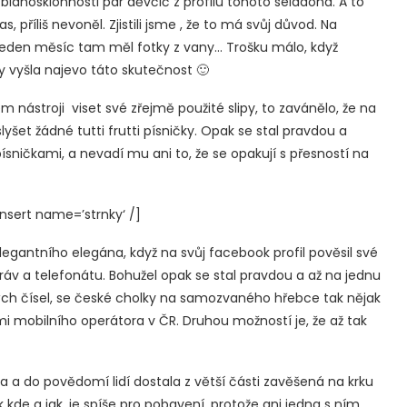
blahosklonnosti pár děvčič z profilu tohoto seladona. A to
, příliš nevoněl. Zjistili jsme , že to má svůj důvod. Na
 jeden měsíc tam měl fotky z vany… Trošku málo, když
 vyšla najevo táto skutečnost 🙂
nástroji viset své zřejmě použité slipy, to zavánělo, že na
šet žádné tutti frutti písničky. Opak se stal pravdou a
ísničkami, a nevadí mu ani to, že se opakují s přesností na
sert name=’strnky‘ /]
gantního elegána, když na svůj facebook profil pověsil své
ráv a telefonátu. Bohužel opak se stal pravdou a až na jednu
kých čísel, se české cholky na samozvaného hřebce tak nějak
bami mobilního operátora v ČR. Druhou možností je, že až tak
a a do povědomí lidí dostala z větší části zavěšená na krku
k kde a jak, je spíše pro pobavení, protože ani jedna s ním