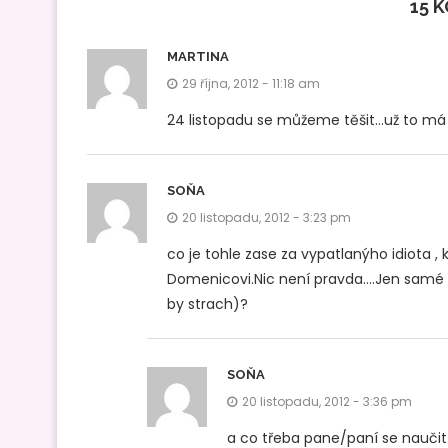
15 
MARTINA
29 října, 2012 - 11:18 am
24 listopadu se můžeme těšit…už to má 
SOŇA
20 listopadu, 2012 - 3:23 pm
co je tohle zase za vypatlanýho idiota ,
Domenicovi.Nic není pravda….Jen samé lž
by strach)?
SOŇA
20 listopadu, 2012 - 3:36 pm
a co třeba pane/paní se naučit