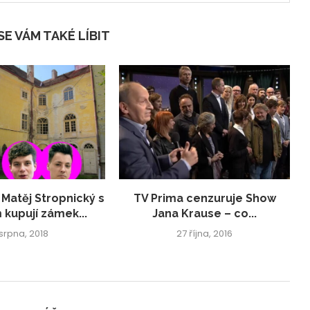
E VÁM TAKÉ LÍBIT
 Matěj Stropnický s
TV Prima cenzuruje Show
 kupují zámek...
Jana Krause – co...
 srpna, 2018
27 října, 2016