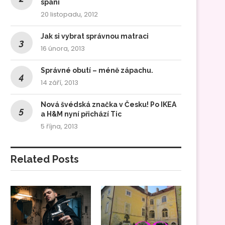
spaní
20 listopadu, 2012
Jak si vybrat správnou matraci
16 února, 2013
Správné obutí – méně zápachu.
14 září, 2013
Nová švédská značka v Česku! Po IKEA
a H&M nyní přichází Tic
5 října, 2013
Related Posts