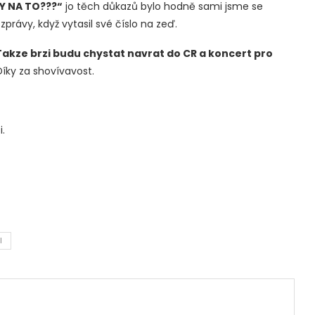
VY NA TO???“
jo těch důkazů bylo hodně sami jsme se
 zprávy, když vytasil své číslo na zeď.
akze brzi budu chystat navrat do CR a koncert pro
íky za shovívavost.
.
I