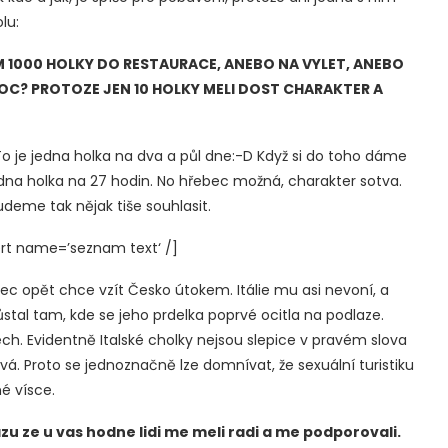
lu:
EM 1000 HOLKY DO RESTAURACE, ANEBO NA VYLET, ANEBO
PROC? PROTOZE JEN 10 HOLKY MELI DOST CHARAKTER A
. To je jedna holka na dva a půl dne:-D Když si do toho dáme
edna holka na 27 hodin. No hřebec možná, charakter sotva.
deme tak nějak tiše souhlasit.
rt name=’seznam text‘ /]
c opět chce vzít Česko útokem. Itálie mu asi nevoní, a
ůstal tam, kde se jeho prdelka poprvé ocitla na podlaze.
Čech. Evidentně Italské cholky nejsou slepice v pravém slova
á. Proto se jednoznačně lze domnívat, že sexuální turistiku
é vísce.
u ze u vas hodne lidi me meli radi a me podporovali.