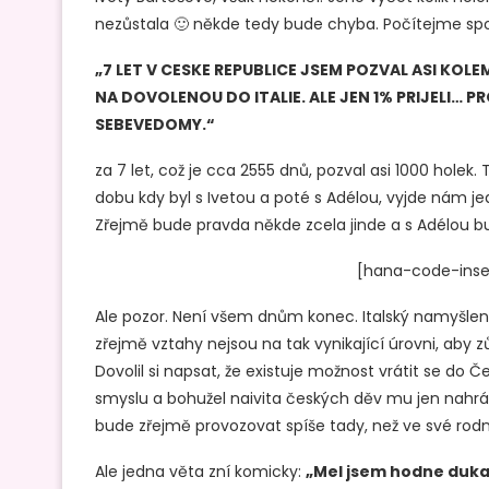
nezůstala 🙂 někde tedy bude chyba. Počítejme spo
„7 LET V CESKE REPUBLICE JSEM POZVAL ASI KOL
NA DOVOLENOU DO ITALIE. ALE JEN 1% PRIJELI… 
SEBEVEDOMY.“
za 7 let, což je cca 2555 dnů, pozval asi 1000 holek
dobu kdy byl s Ivetou a poté s Adélou, vyjde nám j
Zřejmě bude pravda někde zcela jinde a s Adélou bu
[hana-code-inse
Ale pozor. Není všem dnům konec. Italský namyšlene
zřejmě vztahy nejsou na tak vynikající úrovni, aby z
Dovolil si napsat, že existuje možnost vrátit se do 
smyslu a bohužel naivita českých děv mu jen nahráv
bude zřejmě provozovat spíše tady, než ve své rodn
Ale jedna věta zní komicky:
„Mel jsem hodne dukaz