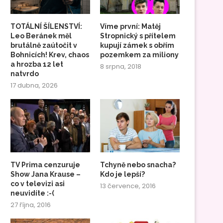
TOTÁLNÍ ŠÍLENSTVÍ:
Víme první: Matěj
Leo Beránek měl
Stropnický s přítelem
brutálně zaútočit v
kupují zámek s obřím
Bohnicích! Krev, chaos
pozemkem za miliony
a hrozba 12 let
8 srpna, 2018
natvrdo
17 dubna, 2026
TV Prima cenzuruje
Tchyně nebo snacha?
Show Jana Krause –
Kdo je lepší?
co v televizi asi
13 července, 2016
neuvidíte :-(
27 října, 2016