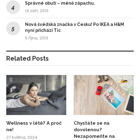
Správné obutí – méně zápachu.
14 září, 2013
Nová švédská značka v Česku! Po IKEA a H&M
nyní přichází Tic
5 října, 2013
Related Posts
Wellness v létě? A proč
Chystáte se na
ne!
dovolenou?
Nezapomeňte na
27 května, 2024