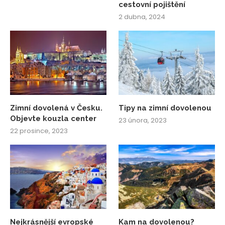
cestovní pojištění
2 dubna, 2024
Zimní dovolená v Česku.
Tipy na zimní dovolenou
Objevte kouzla center
23 února, 2023
22 prosince, 2023
Nejkrásnější evropské
Kam na dovolenou?