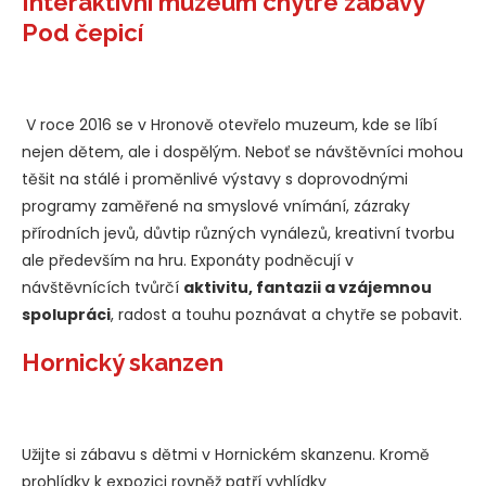
Interaktivní muzeum chytré zábavy
Pod čepicí
V roce 2016 se v Hronově otevřelo muzeum, kde se líbí
nejen dětem, ale i dospělým. Neboť se návštěvníci mohou
těšit na stálé i proměnlivé výstavy s doprovodnými
programy zaměřené na smyslové vnímání, zázraky
přírodních jevů, důvtip různých vynálezů, kreativní tvorbu
ale především na hru. Exponáty podněcují v
návštěvnících tvůrčí
aktivitu, fantazii a vzájemnou
spolupráci
, radost a touhu poznávat a chytře se pobavit.
Hornický skanzen
Užijte si zábavu s dětmi v Hornickém skanzenu. Kromě
prohlídky k expozici rovněž patří vyhlídky