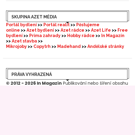
SKUPINA AZET MÉDIA
Portál bydlení
>>
Portál realit
>>
Pěstujeme
online
>>
Azet bydlení
>>
Azet rádce
>>
Azet Life
>>
Free
bydlení
>>
Prima zahrady
>>
Hobby rádce
>>
In Magazín
>>
Azet stavba
>>
Mikrojoby
>>
Copytrh
>>
Madehand
>>
Andělské stránky
PRÁVA VYHRAZENÁ
© 2012 - 2026 In Magazín
Publikování nebo šíření obsahu
serveru nebo jakékoliv části zveřejněného materiálu
jakoukoliv formou (netýká se sdílení na soc. sítích) je bez
předchozího písemného souhlasu vydavatele zakázáno.
Nevyžádané tiskové zprávy jsou zveřejněné bez aktivního
odkazu dodavatele.