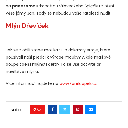
na
panorama
Krkonoš a Královeckého Špičáku z těžní
věže jámy Jan. Tady se nebudou vaše ratolesti nudit.
Mlýn Dřevíček
Jak se z obilí stane mouka? Co dokázaly stroje, které
používali naši předci k výrobě mouky? A kde mají své
doupě zdejší mlýnští čerti? To se vše dozvíte při
návštěvě mlýna.
Více informací najdete na
www.karelcapek.cz
0
SDÍLET