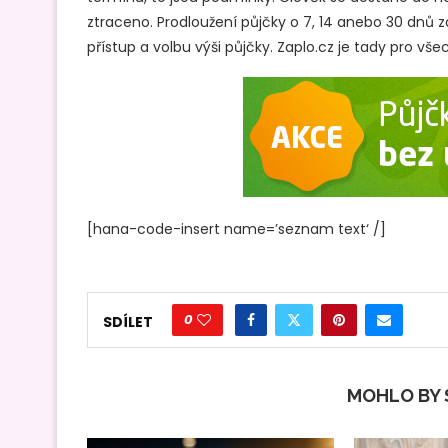
ztraceno. Prodloužení půjčky o 7, 14 anebo 30 dnů 
přístup a volbu výši půjčky. Zaplo.cz je tady pro vše
[hana-code-insert name=’seznam text‘ /]
0
SDÍLET
MOHLO BY S