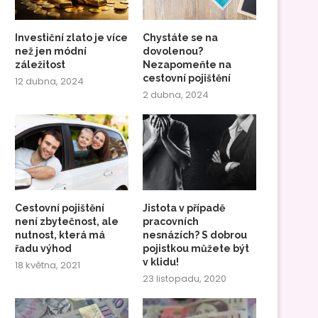
Investiční zlato je více
Chystáte se na
než jen módní
dovolenou?
záležitost
Nezapomeňte na
cestovní pojištění
12 dubna, 2024
2 dubna, 2024
Cestovní pojištění
Jistota v případě
není zbytečnost, ale
pracovních
nutnost, která má
nesnázích? S dobrou
řadu výhod
pojistkou můžete být
v klidu!
18 května, 2021
23 listopadu, 2020