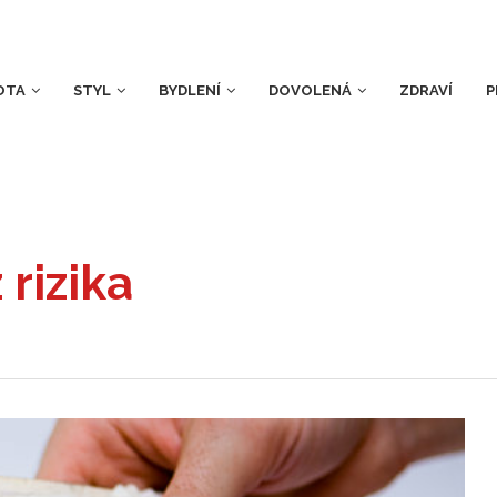
OTA
STYL
BYDLENÍ
DOVOLENÁ
ZDRAVÍ
P
rizika