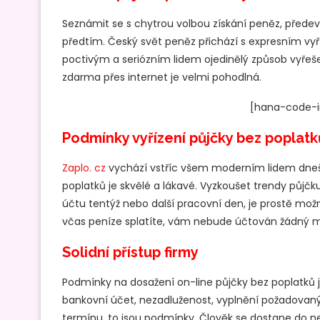
Seznámit se s chytrou volbou získání peněz, předevš
předtím. Český svět peněz přichází s expresním vy
poctivým a seriózním lidem ojedinělý způsob vyřeše
zdarma přes internet je velmi pohodlná.
[hana-code-in
Podmínky vyřízení půjčky bez poplatk
Zaplo. cz
vychází vstříc všem moderním lidem dneš
poplatků je skvělé a lákavé. Vyzkoušet trendy půjč
účtu tentýž nebo další pracovní den, je prostě mo
včas peníze splatíte, vám nebude účtován žádný ma
Solidní přístup firmy
Podmínky na dosažení on-line půjčky bez poplatků j
bankovní účet, nezadluženost, vyplnění požadovan
termínu, to jsou podmínky. Člověk se dostane do ne