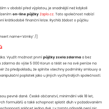
ím v období před výplatou, je snadnější než kdykoli
řízením
on-line půjčky
Zaplo.cz
. Tato společnost nabízí
ní krátkodobé finanční krize. Rychlá žádost o půjčku
sert name=’strnky‘ /]
ů
ka. Využít možnost první
půjčky zcela zdarma
a bez
ku zdarma do výše 5 000 Korun a těšit se na své peníze na
žné! Za předpokladu, že splníte všechny podmínky smlouvy a
nipulační poplatek jako u jiných vychytralých společností.
sou pevně dané. České občanství, minimální věk 18 let,
ých formulářů a také schopnost splatit dluh v požadovaném
schopnosti splácet jedna dvě. I v tomto případě není nic