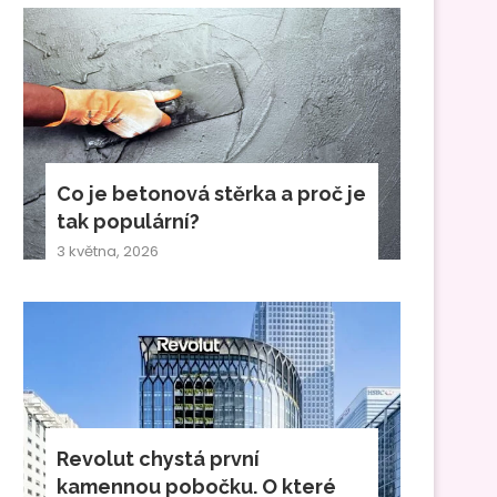
Co je betonová stěrka a proč je
tak populární?
3 května, 2026
Revolut chystá první
kamennou pobočku. O které