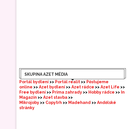
SKUPINA AZET MÉDIA
Portál bydlení
>>
Portál realit
>>
Pěstujeme
online
>>
Azet bydlení
>>
Azet rádce
>>
Azet Life
>>
Free bydlení
>>
Prima zahrady
>>
Hobby rádce
>>
In
Magazín
>>
Azet stavba
>>
Mikrojoby
>>
Copytrh
>>
Madehand
>>
Andělské
stránky