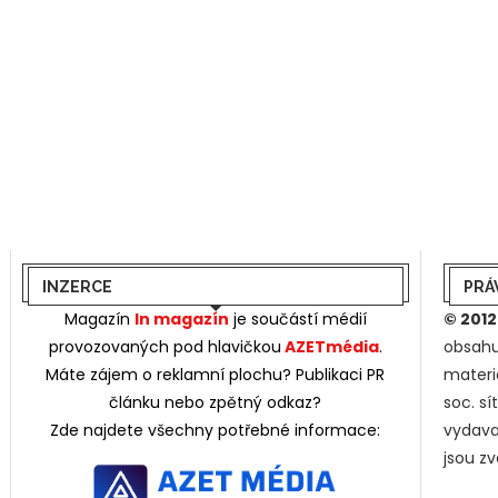
INZERCE
PRÁ
Magazín
In magazín
je součástí médií
© 2012
provozovaných pod hlavičkou
AZETmédia
.
obsahu
Máte zájem o reklamní plochu? Publikaci PR
materi
článku nebo zpětný odkaz?
soc. s
Zde najdete všechny potřebné informace:
vydava
jsou z