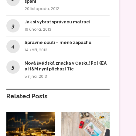
spaní
20 listopadu, 2012
Jak si vybrat správnou matraci
16 února, 2013
Správné obutí – méně zápachu.
14 září, 2013
Nová švédská značka v Česku! Po IKEA
a H&M nyní přichází Tic
5 října, 2013
Related Posts