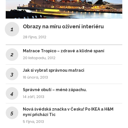
Obrazy na míru oživení interiéru
28 října, 2012
Matrace Tropico – zdravé a klidné spaní
20 listopadu, 2012
Jak si vybrat správnou matraci
16 února, 2013
Správné obutí – méně zápachu.
14 září, 2013
Nová švédská značka v Česku! Po IKEA a H&M
nyní přichází Tic
5 října, 2013