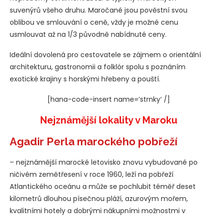
suvenýrů všeho druhu. Maročané jsou pověstní svou
oblibou ve smlouvání o ceně, vždy je možné cenu
usmlouvat až na 1/3 původně nabídnuté ceny.
Ideální dovolená pro cestovatele se zájmem o orientální
architekturu, gastronomii a folklór spolu s poznáním
exotické krajiny s horskými hřebeny a pouští.
[hana-code-insert name=’strnky‘ /]
Nejznámější lokality v Maroku
Agadir Perla marockého pobřeží
– nejznámější marocké letovisko znovu vybudované po
ničivém zemětřesení v roce 1960, leží na pobřeží
Atlantického oceánu a může se pochlubit téměř deset
kilometrů dlouhou písečnou pláží, azurovým mořem,
kvalitními hotely a dobrými nákupními možnostmi v