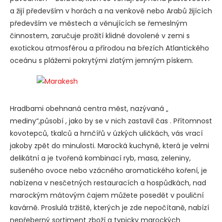
a žijí především v horách a na venkově nebo Arabů žijících
především ve městech a věnujících se řemeslným
činnostem, zaručuje prožití klidné dovolené v zemi s
exotickou atmosférou a přírodou na březích Atlantického
oceánu s plážemi pokrytými zlatým jemným pískem.
Hradbami obehnaná centra měst, nazývaná „
mediny“,působí , jako by se v nich zastavil čas . Přítomnost
kovotepců, tkalců a hrnčířů v úzkých uličkách, vás vrací
jakoby zpět do minulosti. Marocká kuchyně, která je velmi
delikátní a je tvořená kombinací ryb, masa, zeleniny,
sušeného ovoce nebo vzácného aromatického koření, je
nabízena v nesčetných restauracích a hospůdkách, nad
marockým mátovým čajem můžete posedět v pouliční
kavárně. Proslulá tržiště, kterých je zde nepočítaně, nabízí
nepřeberný sortiment zboží a typicky marockých