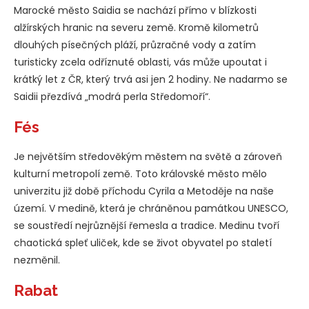
Marocké město Saidia se nachází přímo v blízkosti
alžírských hranic na severu země. Kromě kilometrů
dlouhých písečných pláží, průzračné vody a zatím
turisticky zcela odříznuté oblasti, vás může upoutat i
krátký let z ČR, který trvá asi jen 2 hodiny. Ne nadarmo se
Saidii přezdívá „modrá perla Středomoří“.
Fés
Je největším středověkým městem na světě a zároveň
kulturní metropolí země. Toto královské město mělo
univerzitu již době příchodu Cyrila a Metoděje na naše
území. V medině, která je chráněnou památkou UNESCO,
se soustředí nejrůznější řemesla a tradice. Medinu tvoří
chaotická spleť uliček, kde se život obyvatel po staletí
nezměnil.
Rabat