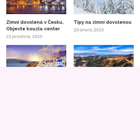
Zimní dovolená v Česku.
Tipy na zimní dovolenou
Objevte kouzla center
23 února, 2023
22 prosince, 2023
Nejkrásnější evropské
Kam na dovolenou?
ostrovy pro nejlepší
Nízké Tatry lákají na
dovolenou u moře!
historii i přírodu
1 února, 2023
8 srpna, 2022