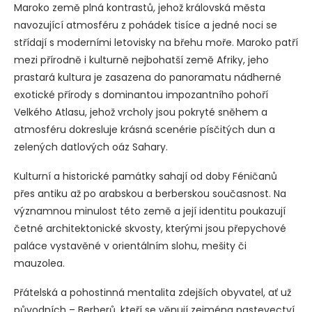
Maroko země plná kontrastů, jehož královská města
navozující atmosféru z pohádek tisíce a jedné noci se
střídají s moderními letovisky na břehu moře. Maroko patří
mezi přírodně i kulturně nejbohatší země Afriky, jeho
prastará kultura je zasazena do panoramatu nádherné
exotické přírody s dominantou impozantního pohoří
Velkého Atlasu, jehož vrcholy jsou pokryté sněhem a
atmosféru dokresluje krásná scenérie písčitých dun a
zelených datlových oáz Sahary.
Kulturní a historické památky sahají od doby Féničanů
přes antiku až po arabskou a berberskou současnost. Na
významnou minulost této země a její identitu poukazují
četné architektonické skvosty, kterými jsou přepychové
paláce vystavěné v orientálním slohu, mešity či
mauzolea.
Přátelská a pohostinná mentalita zdejších obyvatel, ať už
původních – Berberů, kteří se věnují zejména pastevectví