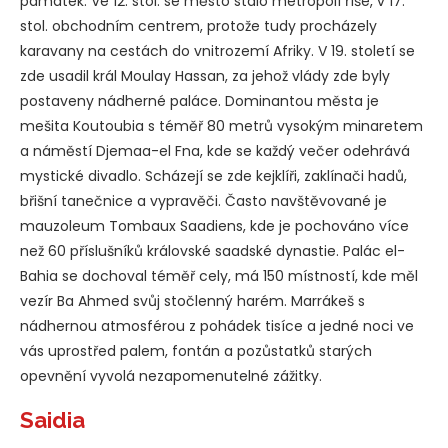
památek. Ve 12. stol. se město stalo metropolí říše, v 17.
stol. obchodním centrem, protože tudy procházely
karavany na cestách do vnitrozemí Afriky. V 19. století se
zde usadil král Moulay Hassan, za jehož vlády zde byly
postaveny nádherné paláce. Dominantou města je
mešita Koutoubia s téměř 80 metrů vysokým minaretem
a náměstí Djemaa-el Fna, kde se každý večer odehrává
mystické divadlo. Scházejí se zde kejklíři, zaklínači hadů,
břišní tanečnice a vypravěči. Často navštěvované je
mauzoleum Tombaux Saadiens, kde je pochováno více
než 60 příslušníků královské saadské dynastie. Palác el-
Bahia se dochoval téměř cely, má 150 místností, kde měl
vezír Ba Ahmed svůj stočlenný harém. Marrákeš s
nádhernou atmosférou z pohádek tisíce a jedné noci ve
vás uprostřed palem, fontán a pozůstatků starých
opevnění vyvolá nezapomenutelné zážitky.
Saidia