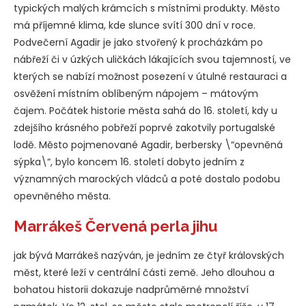
typických malých krámcích s místními produkty. Město
má příjemné klima, kde slunce svítí 300 dní v roce.
Podvečerní Agadir je jako stvořený k procházkám po
nábřeží či v úzkých uličkách lákajících svou tajemností, ve
kterých se nabízí možnost posezení v útulné restauraci a
osvěžení místním oblíbeným nápojem – mátovým
čajem. Počátek historie města sahá do 16. století, kdy u
zdejšího krásného pobřeží poprvé zakotvily portugalské
lodě. Město pojmenované Agadir, berbersky \“opevněná
sýpka\“, bylo koncem 16. století dobyto jedním z
významných marockých vládců a poté dostalo podobu
opevněného města.
Marrákeš Červená perla jihu
jak bývá Marrákeš nazýván, je jedním ze čtyř královských
měst, které leží v centrální části země. Jeho dlouhou a
bohatou historii dokazuje nadprůměrné množství