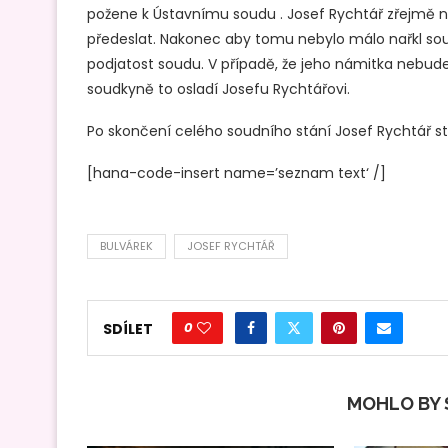
požene k Ústavnímu soudu . Josef Rychtář zřejmě
předeslat. Nakonec aby tomu nebylo málo nařkl soud
podjatost soudu. V případě, že jeho námitka nebud
soudkyně to osladí Josefu Rychtářovi.
Po skončení celého soudního stání Josef Rychtář st
[hana-code-insert name=’seznam text‘ /]
BULVÁREK
JOSEF RYCHTÁŘ
0
SDÍLET
MOHLO BY S