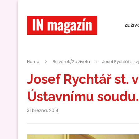
ZE ŽIV
Home
Bulvárek/Ze života
Josef Rychtář st. 
Josef Rychtář st. 
Ústavnímu soudu.
31 března, 2014