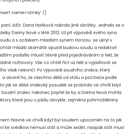
sert name=’strnky‘ /]
aní JUDr. Dana Haňková nabralo jiné obrátky. Jednalo se o
elky Dariny Nové v létě 2012. Už při výpovědi svého syna
ní soudu a s ocáskem mladším synem Honzou se ukryl v
chtář mladší okamžitě opustil budovu soudu a redaktoři
dším podařilo mluvit těsně před pojednáváním a řekl, že
né rozhovory. Vše co chtěl říct už řekl a vyjadřovat se
ího však nekončí. Po výpovědi soudního znalce, který
j a obvinil ho, že všechno dělá od stolu a počítače podle
o jak se dělal znalecký posudek se probíralo ve chvíli když
t. Soudní znalec nakonec popřel že by si Darina Nová mohla
faktory které jsou u pádu obvykle, zejména pohmožděniny
mem hlavně ve chvíli když byl soudem upozorněn na to jak
uví ke svědkovi nemusí stát a může sedět, naopak stát musí