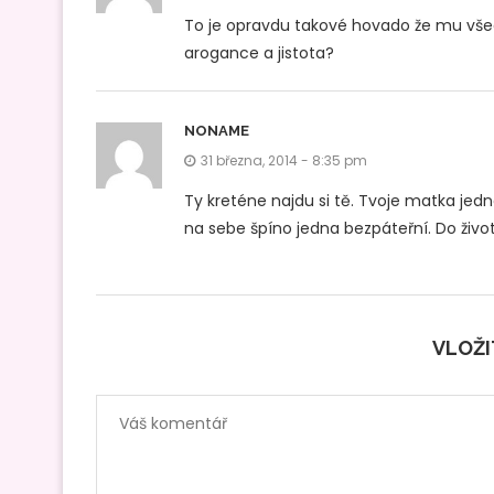
To je opravdu takové hovado že mu vše
arogance a jistota?
NONAME
31 března, 2014 - 8:35 pm
Ty kreténe najdu si tě. Tvoje matka jedn
na sebe špíno jedna bezpáteřní. Do života
VLOŽ