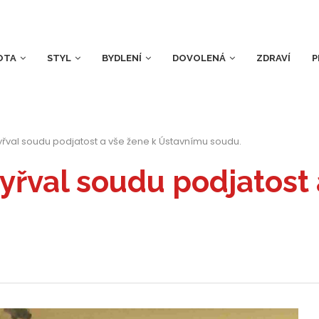
OTA
STYL
BYDLENÍ
DOVOLENÁ
ZDRAVÍ
P
vyřval soudu podjatost a vše žene k Ústavnímu soudu.
vyřval soudu podjatost