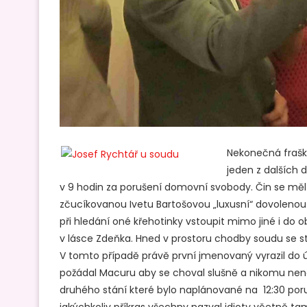
Nekonečná frašk
jeden z dalších 
v 9 hodin za porušení domovní svobody. Čin se měl
zčucíkovanou Ivetu Bartošovou „luxusní“ dovolenou v 
při hledání oné křehotinky vstoupit mimo jiné i do 
v lásce Zdeňka. Hned v prostoru chodby soudu se
V tomto případě právě první jmenovaný vyrazil do
požádal Macuru aby se choval slušně a nikomu nena
druhého stání které bylo naplánované na 12:30 poruš
jakýchkoliv příkras všechny nazval idioty včetně tam