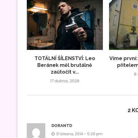
TOTÁLNÍ ŠÍLENSTVÍ: Leo
Víme první:
Beránek měl brutálně
přítelem
zaútočit v...
8
17 dubna, 2026
2 
DORANTD
31 března, 2014 - 5:29 pm