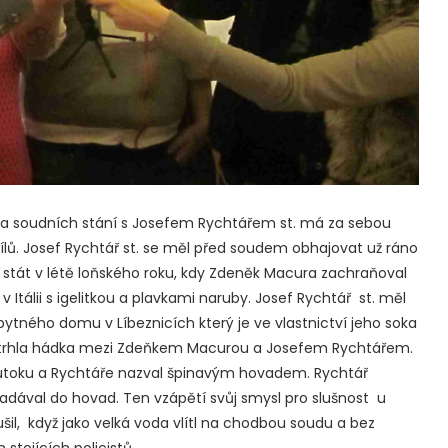
a soudních stání s Josefem Rychtářem st. má za sebou
dílů. Josef Rychtář st. se měl před soudem obhajovat už ráno
 stát v létě loňského roku, kdy Zdeněk Macura zachraňoval
Itálii s igelitkou a plavkami naruby. Josef Rychtář st. měl
obytného domu v Líbeznicích který je ve vlastnictví jeho soka
 strhla hádka mezi Zdeňkem Macurou a Josefem Rychtářem.
 útoku a Rychtáře nazval špinavým hovadem. Rychtář
dával do hovad. Ten vzápětí svůj smysl pro slušnost u
il, když jako velká voda vlítl na chodbou soudu a bez
 stojících policistů.