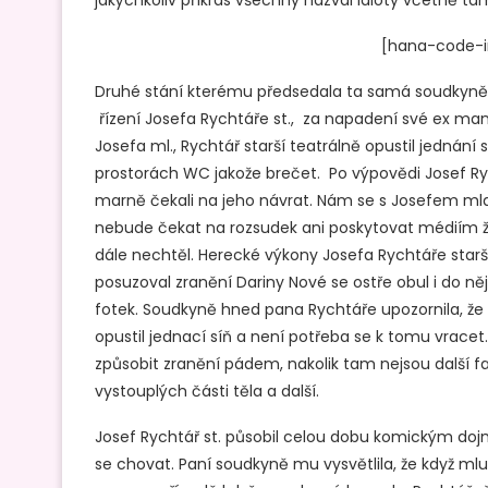
[hana-code-in
Druhé stání kterému předsedala ta samá soudkyně p
řízení Josefa Rychtáře st., za napadení své ex manž
Josefa ml., Rychtář starší teatrálně opustil jedná
prostorách WC jakože brečet. Po výpovědi Josef Ry
marně čekali na jeho návrat. Nám se s Josefem mla
nebude čekat na rozsudek ani poskytovat médiím žád
dále nechtěl. Herecké výkony Josefa Rychtáře starš
posuzoval zranění Dariny Nové se ostře obul i do ně
fotek. Soudkyně hned pana Rychtáře upozornila, že t
opustil jednací síň a není potřeba se k tomu vrace
způsobit zranění pádem, nakolik tam nejsou další 
vystouplých části těla a další.
Josef Rychtář st. působil celou dobu komickým doj
se chovat. Paní soudkyně mu vysvětlila, že když ml