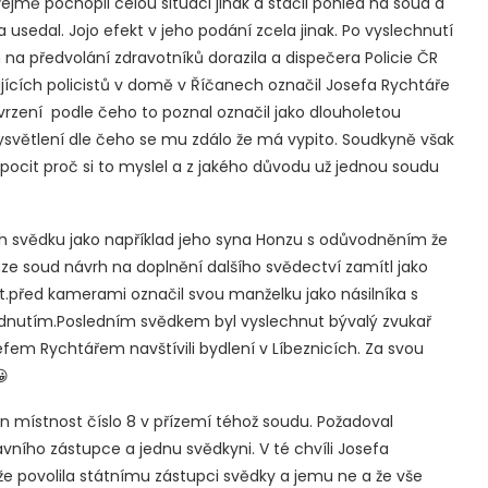
jmě pochopil celou situaci jinak a stačil pohled na soud a
sedal. Jojo efekt v jeho podání zcela jinak. Po vyslechnutí
 na předvolání zdravotníků dorazila a dispečera Policie ČR
hujících policistů v domě v Říčanech označil Josefa Rychtáře
 tvrzení podle čeho to poznal označil jako dlouholetou
vysvětlení dle čeho se mu zdálo že má vypito. Soudkyně však
pocit proč si to myslel a z jakého důvodu už jednou soudu
ch svědku jako například jeho syna Honzu s odůvodněním že
uze soud návrh na doplnění dalšího svědectví zamítl jako
.před kamerami označil svou manželku jako násilníka s
odnutím.Posledním svědkem byl vyslechnut bývalý zvukař
sefem Rychtářem navštívili bydlení v Líbeznicích. Za svou
😀
in místnost číslo 8 v přízemí téhož soudu. Požadoval
ího zástupce a jednu svědkyni. V té chvíli Josefa
že povolila státnímu zástupci svědky a jemu ne a že vše