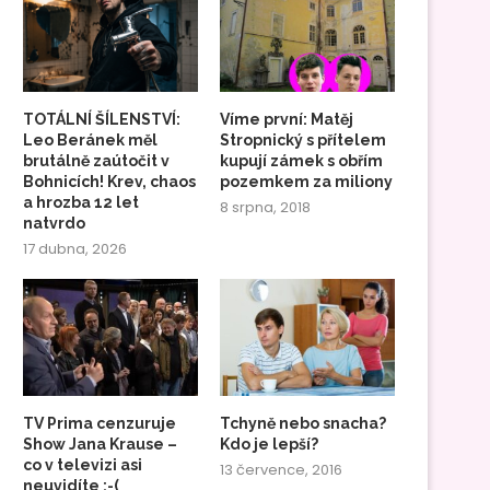
TOTÁLNÍ ŠÍLENSTVÍ:
Víme první: Matěj
Leo Beránek měl
Stropnický s přítelem
brutálně zaútočit v
kupují zámek s obřím
Bohnicích! Krev, chaos
pozemkem za miliony
a hrozba 12 let
8 srpna, 2018
natvrdo
17 dubna, 2026
TV Prima cenzuruje
Tchyně nebo snacha?
Show Jana Krause –
Kdo je lepší?
co v televizi asi
13 července, 2016
neuvidíte :-(