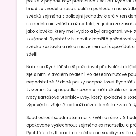
pouze v případě když promlouvá k soudu. Rychtář zře
hned se zvedal a zase s dalším pohledem na svědka u
svědků zejména z policejní jednotky která v ten den
se nedělo nic zvláštní až na fakt, že jeden ze zasa
jako člověka, který měl vypito a byl arogantní. Své
zkušenost. Rychtář v tu chvíli okamžitě požadoval 
svědka zastavila a řekla mu že nemusí odpovídat a 
sdělil.
Nakonec Rychtář starší požadoval předvolání další
žije s nimi v trvalém bydlení. Po desetiminutové pa
nepodstatné. V době pauzy naopak Josef Rychtář st
tvrzením že jej napadla nožem a měl několik ran b
Ivety Bartošové Stanislav Lysy, který společně s Jo
výpověď si zřejmě zaslouží návrat k místu zvukaře 
Soud odročil soudní stání na 7. května ráno v 9 hod
opakovaně vyslechnout zejména ex manželku a právn
Rychtáře chytl amok a osočil se na soudkyní s tím, 