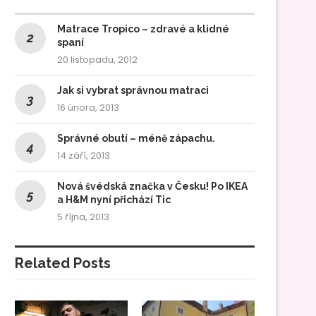
Matrace Tropico – zdravé a klidné
spaní
20 listopadu, 2012
Jak si vybrat správnou matraci
16 února, 2013
Správné obutí – méně zápachu.
14 září, 2013
Nová švédská značka v Česku! Po IKEA
a H&M nyní přichází Tic
5 října, 2013
Related Posts