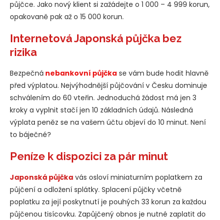
půjčce. Jako nový klient si zažádejte o 1 000 – 4 999 korun,
opakovaně pak až o 15 000 korun.
Internetová Japonská půjčka bez
rizika
Bezpečná
nebankovní půjčka
se vám bude hodit hlavně
před výplatou. Nejvýhodnější půjčování v Česku dominuje
schválením do 60 vteřin. Jednoduchá žádost má jen 3
kroky a vyplnit stačí jen 10 základních údajů. Následná
výplata peněz se na vašem účtu objeví do 10 minut. Není
to báječné?
Peníze k dispozici za pár minut
Japonská půjčka
vás osloví miniaturním poplatkem za
půjčení a odložení splátky. Splacení půjčky včetně
poplatku za její poskytnutí je pouhých 33 korun za každou
půjčenou tisícovku. Zapůjčený obnos je nutné zaplatit do