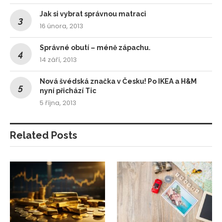
Jak si vybrat správnou matraci
16 února, 2013
Správné obutí – méně zápachu.
14 září, 2013
Nová švédská značka v Česku! Po IKEA a H&M
nyní přichází Tic
5 října, 2013
Related Posts