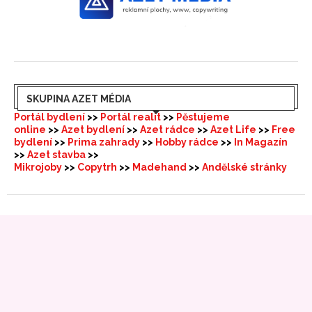
SKUPINA AZET MÉDIA
Portál bydlení
>>
Portál realit
>>
Pěstujeme
online
>>
Azet bydlení
>>
Azet rádce
>>
Azet Life
>>
Free
bydlení
>>
Prima zahrady
>>
Hobby rádce
>>
In Magazín
>>
Azet stavba
>>
Mikrojoby
>>
Copytrh
>>
Madehand
>>
Andělské stránky
PRÁVA VYHRAZENÁ
© 2012 - 2026 In Magazín
Publikování nebo šíření obsahu
serveru nebo jakékoliv části zveřejněného materiálu
jakoukoliv formou (netýká se sdílení na soc. sítích) je bez
předchozího písemného souhlasu vydavatele zakázáno.