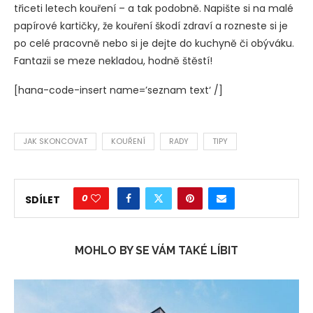
třiceti letech kouření – a tak podobně. Napište si na malé
papírové kartičky, že kouření škodí zdraví a rozneste si je
po celé pracovně nebo si je dejte do kuchyně či obýváku.
Fantazii se meze nekladou, hodně štěstí!
[hana-code-insert name=’seznam text‘ /]
JAK SKONCOVAT
KOUŘENÍ
RADY
TIPY
0
SDÍLET
MOHLO BY SE VÁM TAKÉ LÍBIT