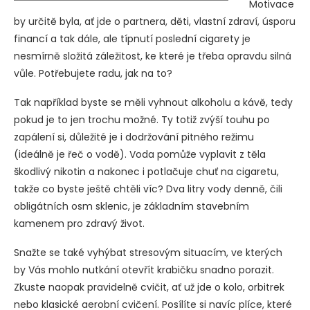
Motivace
by určitě byla, ať jde o partnera, děti, vlastní zdraví, úsporu
financí a tak dále, ale típnutí poslední cigarety je
nesmírně složitá záležitost, ke které je třeba opravdu silná
vůle. Potřebujete radu, jak na to?
Tak například byste se měli vyhnout alkoholu a kávě, tedy
pokud je to jen trochu možné. Ty totiž zvýší touhu po
zapálení si, důležité je i dodržování pitného režimu
(ideálně je řeč o vodě). Voda pomůže vyplavit z těla
škodlivý nikotin a nakonec i potlačuje chuť na cigaretu,
takže co byste ještě chtěli víc? Dva litry vody denně, čili
obligátních osm sklenic, je základním stavebním
kamenem pro zdravý život.
Snažte se také vyhýbat stresovým situacím, ve kterých
by Vás mohlo nutkání otevřít krabičku snadno porazit.
Zkuste naopak pravidelně cvičit, ať už jde o kolo, orbitrek
nebo klasické aerobní cvičení. Posílíte si navíc plíce, které