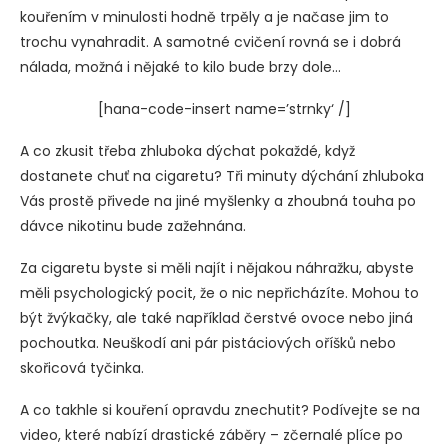
kouřením v minulosti hodně trpěly a je načase jim to
trochu vynahradit. A samotné cvičení rovná se i dobrá
nálada, možná i nějaké to kilo bude brzy dole…
[hana-code-insert name=’strnky‘ /]
A co zkusit třeba zhluboka dýchat pokaždé, když
dostanete chuť na cigaretu? Tři minuty dýchání zhluboka
Vás prostě přivede na jiné myšlenky a zhoubná touha po
dávce nikotinu bude zažehnána.
Za cigaretu byste si měli najít i nějakou náhražku, abyste
měli psychologický pocit, že o nic nepřicházíte. Mohou to
být žvýkačky, ale také například čerstvé ovoce nebo jiná
pochoutka. Neuškodí ani pár pistáciových oříšků nebo
skořicová tyčinka.
A co takhle si kouření opravdu znechutit? Podívejte se na
video, které nabízí drastické záběry – zčernalé plíce po