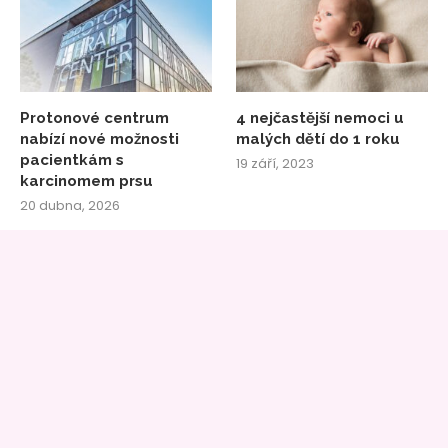
Protonové centrum
4 nejčastější nemoci u
nabízí nové možnosti
malých dětí do 1 roku
pacientkám s
19 září, 2023
karcinomem prsu
20 dubna, 2026
4 důvody, proč se
Akné? Zatočte s ním
zajímat o kysané zelí
jednou provždy!
2 září, 2023
31 března, 2023