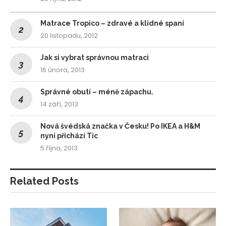
Matrace Tropico – zdravé a klidné spaní
20 listopadu, 2012
Jak si vybrat správnou matraci
16 února, 2013
Správné obutí – méně zápachu.
14 září, 2013
Nová švédská značka v Česku! Po IKEA a H&M
nyní přichází Tic
5 října, 2013
Related Posts