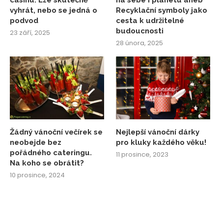
casinu: Lze skutečně
na sebe i planetu aneb
vyhrát, nebo se jedná o
Recyklační symboly jako
podvod
cesta k udržitelné
budoucnosti
23 září, 2025
28 února, 2025
Žádný vánoční večírek se
Nejlepší vánoční dárky
neobejde bez
pro kluky každého věku!
pořádného cateringu.
11 prosince, 2023
Na koho se obrátit?
10 prosince, 2024