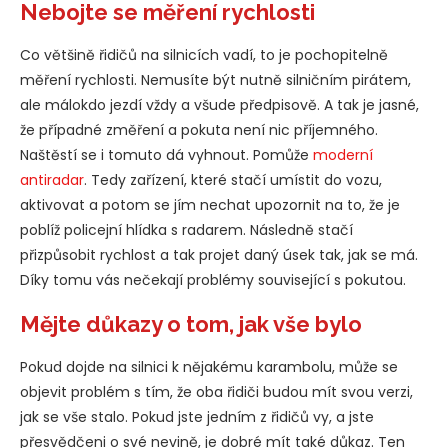
Nebojte se měření rychlosti
Co většině řidičů na silnicích vadí, to je pochopitelně
měření rychlosti. Nemusíte být nutně silničním pirátem,
ale málokdo jezdí vždy a všude předpisově. A tak je jasné,
že případné změření a pokuta není nic příjemného.
Naštěstí se i tomuto dá vyhnout. Pomůže
moderní
antiradar
. Tedy zařízení, které stačí umístit do vozu,
aktivovat a potom se jím nechat upozornit na to, že je
poblíž policejní hlídka s radarem. Následně stačí
přizpůsobit rychlost a tak projet daný úsek tak, jak se má.
Díky tomu vás nečekají problémy související s pokutou.
Mějte důkazy o tom, jak vše bylo
Pokud dojde na silnici k nějakému karambolu, může se
objevit problém s tím, že oba řidiči budou mít svou verzi,
jak se vše stalo. Pokud jste jedním z řidičů vy, a jste
přesvědčeni o své nevině, je dobré mít také důkaz. Ten