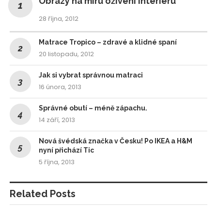
Obrazy na míru oživení interiéru
28 října, 2012
Matrace Tropico – zdravé a klidné spaní
20 listopadu, 2012
Jak si vybrat správnou matraci
16 února, 2013
Správné obutí – méně zápachu.
14 září, 2013
Nová švédská značka v Česku! Po IKEA a H&M
nyní přichází Tic
5 října, 2013
Related Posts