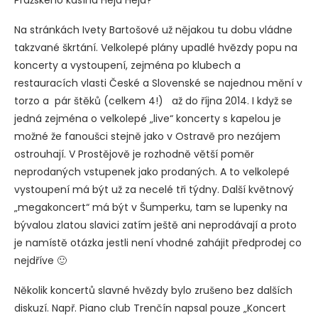
Na stránkách Ivety Bartošové už nějakou tu dobu vládne
takzvané škrtání. Velkolepé plány upadlé hvězdy popu na
koncerty a vystoupení, zejména po klubech a
restauracích vlasti České a Slovenské se najednou mění v
torzo a pár štěků (celkem 4!) až do října 2014. I když se
jedná zejména o velkolepé „live“ koncerty s kapelou je
možné že fanoušci stejně jako v Ostravě pro nezájem
ostrouhají. V Prostějově je rozhodně větší poměr
neprodaných vstupenek jako prodaných. A to velkolepé
vystoupení má být už za necelé tři týdny. Další květnový
„megakoncert“ má být v Šumperku, tam se lupenky na
bývalou zlatou slavici zatím ještě ani neprodávají a proto
je namístě otázka jestli není vhodné zahájit předprodej co
nejdříve 🙂
Několik koncertů slavné hvězdy bylo zrušeno bez dalších
diskuzí. Např. Piano club Trenčín napsal pouze „Koncert