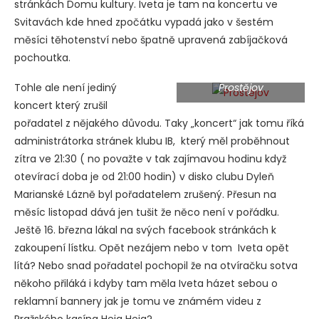
stránkách Domu kultury. Iveta je tam na koncertu ve
Svitavách kde hned zpočátku vypadá jako v šestém
měsíci těhotenství nebo špatně upravená zabíjačková
pochoutka.
Tohle ale není jediný
Prostějov
koncert který zrušil
pořadatel z nějakého důvodu. Taky „koncert“ jak tomu říká
administrátorka stránek klubu IB, který měl proběhnout
zítra ve 21:30 ( no považte v tak zajímavou hodinu když
otevírací doba je od 21:00 hodin) v disko clubu Dyleň
Marianské Lázně byl pořadatelem zrušený. Přesun na
měsíc listopad dává jen tušit že něco není v pořádku.
Ještě 16. března lákal na svých facebook stránkách k
zakoupení lístku. Opět nezájem nebo v tom Iveta opět
lítá? Nebo snad pořadatel pochopil že na otvíračku sotva
někoho přiláká i kdyby tam měla Iveta házet sebou o
reklamní bannery jak je tomu ve známém videu z
Pražského kasína Heja Heja?