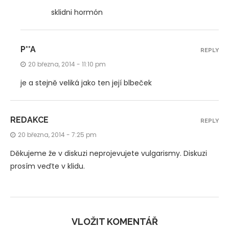
sklidni hormón
P**A
REPLY
20 března, 2014 - 11:10 pm
je a stejně veliká jako ten její blbeček
REDAKCE
REPLY
20 března, 2014 - 7:25 pm
Děkujeme že v diskuzi neprojevujete vulgarismy. Diskuzi
prosím veďte v klidu.
VLOŽIT KOMENTÁŘ