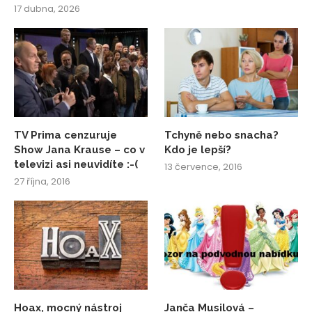
17 dubna, 2026
TV Prima cenzuruje
Tchyně nebo snacha?
Show Jana Krause – co v
Kdo je lepší?
televizi asi neuvidíte :-(
13 července, 2016
27 října, 2016
Hoax, mocný nástroj
Janča Musilová –