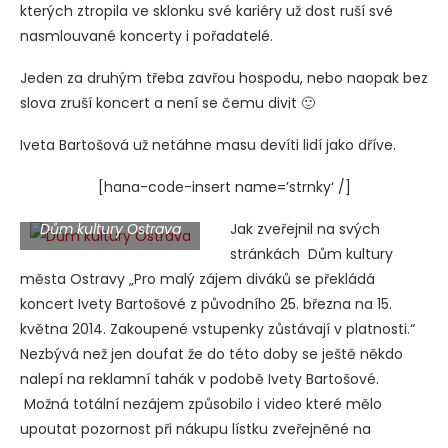
kterých ztropila ve sklonku své kariéry už dost ruší své
nasmlouvané koncerty i pořadatelé.
Jeden za druhým třeba zavřou hospodu, nebo naopak bez
slova zruší koncert a není se čemu divit 🙂
Iveta Bartošová už netáhne masu devíti lidí jako dříve.
[hana-code-insert name=’strnky‘ /]
Dům kultury Ostrava
Jak zveřejnil na svých
stránkách Dům kultury
města Ostravy „Pro malý zájem diváků se překládá
koncert Ivety Bartošové z původního 25. března na 15.
května 2014. Zakoupené vstupenky zůstávají v platnosti.“
Nezbývá než jen doufat že do této doby se ještě někdo
nalepí na reklamní tahák v podobě Ivety Bartošové.
Možná totální nezájem způsobilo i video které mělo
upoutat pozornost při nákupu lístku zveřejněné na