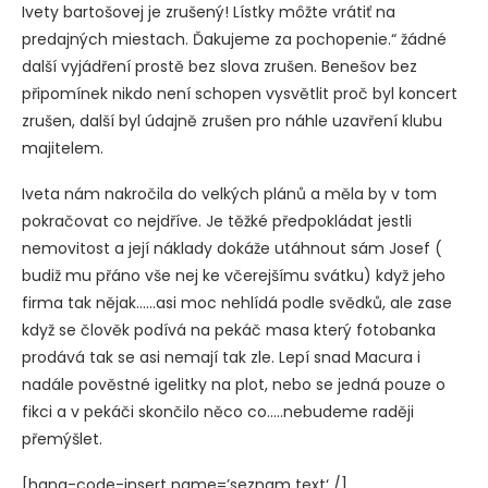
Ivety bartošovej je zrušený! Lístky môžte vrátiť na
predajných miestach. Ďakujeme za pochopenie.“ žádné
další vyjádření prostě bez slova zrušen. Benešov bez
připomínek nikdo není schopen vysvětlit proč byl koncert
zrušen, další byl údajně zrušen pro náhle uzavření klubu
majitelem.
Iveta nám nakročila do velkých plánů a měla by v tom
pokračovat co nejdříve. Je těžké předpokládat jestli
nemovitost a její náklady dokáže utáhnout sám Josef (
budiž mu přáno vše nej ke včerejšímu svátku) když jeho
firma tak nějak……asi moc nehlídá podle svědků, ale zase
když se člověk podívá na pekáč masa který fotobanka
prodává tak se asi nemají tak zle. Lepí snad Macura i
nadále pověstné igelitky na plot, nebo se jedná pouze o
fikci a v pekáči skončilo něco co…..nebudeme raději
přemýšlet.
[hana-code-insert name=’seznam text‘ /]