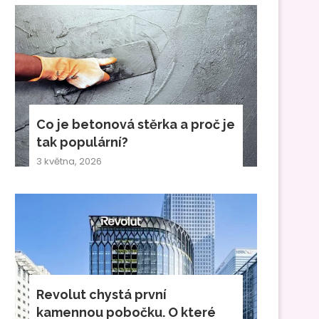
Co je betonová stěrka a proč je
tak populární?
3 května, 2026
Revolut chystá první
kamennou pobočku. O které