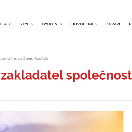
OTA
STYL
BYDLENÍ
DOVOLENÁ
ZDRAVÍ
P
 společnosti David Rusňák
zakladatel společnost