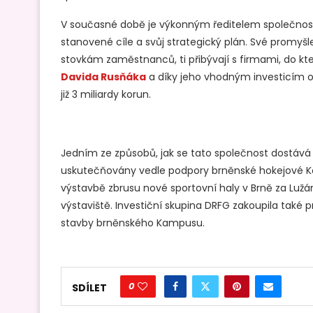
V současné době je výkonným ředitelem společnost
stanovené cíle a svůj strategický plán. Své promy
stovkám zaměstnanců, ti přibývají s firmami, do kt
Davida Rusňáka
a díky jeho vhodným investicím o
již 3 miliardy korun.
Jedním ze způsobů, jak se tato společnost dostává
uskutečňovány vedle podpory brněnské hokejové K
výstavbě zbrusu nové sportovní haly v Brně za Lužá
výstaviště. Investiční skupina DRFG zakoupila také p
stavby brněnského Kampusu.
0
SDÍLET