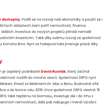
 dluhopisy
. Podílí se na rozvoji naší ekonomiky a pouští se i
ičných oblastech, kam patří nemovitosti, finance,
dalších. Investice do nových projektů přináší nemalé
rvativním investicím. Také díky svému rozvoji se společnost
 Kometa Brno. Nyní se hokejová hala jmenuje právě díky
y
em je úspěšný podnikatel
David Rusňák
, který začínal
olečnost rozšířil do mnoha oborů. Společnost DRFG nyní
i lékáren, ihned za lékárnami Dr. Max a Benu. Budované sítě
ice a do konce roku 2016 chce společnost DRFG vlastnit 16
RFG také teplárnu na biomasu, investuje ale i do trhu s
erčních nemovitostí, dále pak nakupuje i menší výrobní