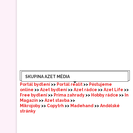
SKUPINA AZET MÉDIA
Portál bydlení
>>
Portál realit
>>
Pěstujeme
online
>>
Azet bydlení
>>
Azet rádce
>>
Azet Life
>>
Free bydlení
>>
Prima zahrady
>>
Hobby rádce
>>
In
Magazín
>>
Azet stavba
>>
Mikrojoby
>>
Copytrh
>>
Madehand
>>
Andělské
stránky