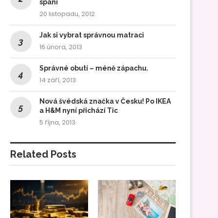
spaní
20 listopadu, 2012
Jak si vybrat správnou matraci
16 února, 2013
Správné obutí – méně zápachu.
14 září, 2013
Nová švédská značka v Česku! Po IKEA
a H&M nyní přichází Tic
5 října, 2013
Related Posts