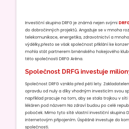
Investiční skupina DRFG je známá nejen svými
DRFG
do dobročinných projektů. Angažuje se v mnoha rozl
telekomunikace, energetika, zdravotnictví a mnoho 
výdělky,přesto se však společnost přiklání ke konze
mohla stát partnerem brněnského hokejového klubu
této společnosti DRFG Aréna.
Společnost DRFG investuje milion
Společnost DRFG vznikla před pěti lety. Zakladatel
opravdu od nuly a díky vhodným investicím svou sp
například pracuje na tom, aby se stala trojkou v sít
lékáren pod názvem Na zdraví budou po celé republ
poboček. Mimo tyto sítě vlastní investiční skupina D
internetovým připojením. Úspěšně investuje do kom
společnosti.