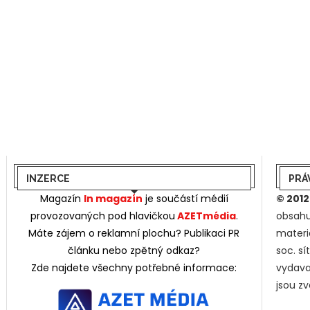
INZERCE
PRÁ
Magazín
In magazín
je součástí médií
© 2012
provozovaných pod hlavičkou
AZETmédia
.
obsahu
Máte zájem o reklamní plochu? Publikaci PR
materi
článku nebo zpětný odkaz?
soc. s
Zde najdete všechny potřebné informace:
vydava
jsou z