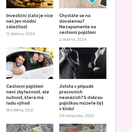
Investiční zlato je více
Chystáte se na
než jen módní
dovolenou?
záležitost
Nezapomeňte na
cestovní pojištění
12 dubna, 2024
2 dubna, 2024
Cestovní pojištění
Jistota v případě
není zbytečnost, ale
pracovních
nutnost, která má
nesnázích? S dobrou
řadu výhod
pojistkou můžete být
v klidu!
18 května, 2021
23 listopadu, 2020