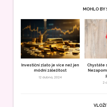
MOHLO BY S
Investiční zlato je více než jen
Chystáte 
módní záležitost
Nezapome
12 dubna, 2024
2 
VLOŽ