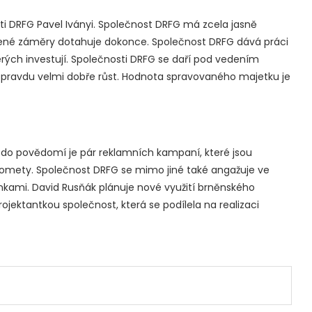
i DRFG Pavel Iványi. Společnost DRFG má zcela jasně
šlené záměry dotahuje dokonce. Společnost DRFG dává práci
erých investují. Společnosti DRFG se daří pod vedením
pravdu velmi dobře růst. Hodnota spravovaného majetku je
 do povědomí je pár reklamních kampaní, které jsou
omety. Společnost DRFG se mimo jiné také angažuje ve
nkami. David Rusňák plánuje nové využití brněnského
rojektantkou společnost, která se podílela na realizaci