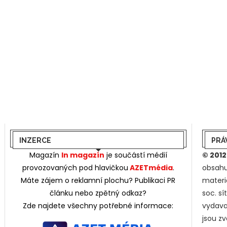
INZERCE
PRÁ
Magazín
In magazín
je součástí médií
© 2012
provozovaných pod hlavičkou
AZETmédia
.
obsahu
Máte zájem o reklamní plochu? Publikaci PR
materi
článku nebo zpětný odkaz?
soc. s
Zde najdete všechny potřebné informace:
vydava
jsou z