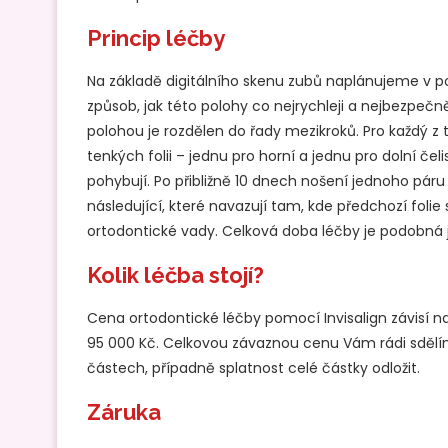
Princip léčby
Na základě digitálního skenu zubů naplánujeme v 
způsob, jak této polohy co nejrychleji a nejbezpečn
polohou je rozdělen do řady mezikroků. Pro každý 
tenkých folii – jednu pro horní a jednu pro dolní če
pohybují. Po přibližně 10 dnech nošení jednoho páru 
následující, které navazují tam, kde předchozí folie 
ortodontické vady. Celková doba léčby je podobná ja
Kolik léčba stojí?
Cena ortodontické léčby pomocí Invisalign závisí n
95 000 Kč. Celkovou závaznou cenu Vám rádi sdělí
částech, případně splatnost celé částky odložit.
Záruka