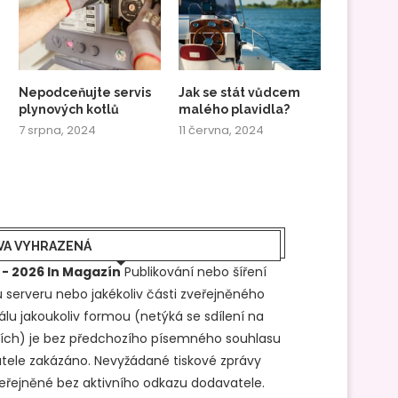
Nepodceňujte servis
Jak se stát vůdcem
plynových kotlů
malého plavidla?
7 srpna, 2024
11 června, 2024
VA VYHRAZENÁ
 - 2026 In Magazín
Publikování nebo šíření
 serveru nebo jakékoliv části zveřejněného
álu jakoukoliv formou (netýká se sdílení na
ítích) je bez předchozího písemného souhlasu
tele zakázáno. Nevyžádané tiskové zprávy
veřejněné bez aktivního odkazu dodavatele.