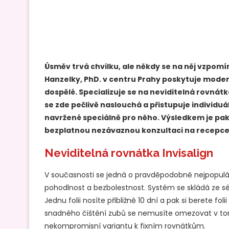
Úsměv trvá chvilku, ale někdy se na něj vzpomín
Hanzelky, PhD. v centru Prahy poskytuje modern
dospělé. Specializuje se na neviditelná rovnátk
se zde pečlivě naslouchá a přistupuje individuá
navržené speciálně pro něho. Výsledkem je pak
bezplatnou nezávaznou konzultaci na recepce@
Neviditelná rovnátka Invisalign
V současnosti se jedná o pravděpodobně nejpopulárně
pohodlnost a bezbolestnost. Systém se skládá ze sér
Jednu folii nosíte přibližně 10 dní a pak si berete fo
snadného čištění zubů se nemusíte omezovat v tom, c
nekompromisní variantu k fixním rovnátkům.