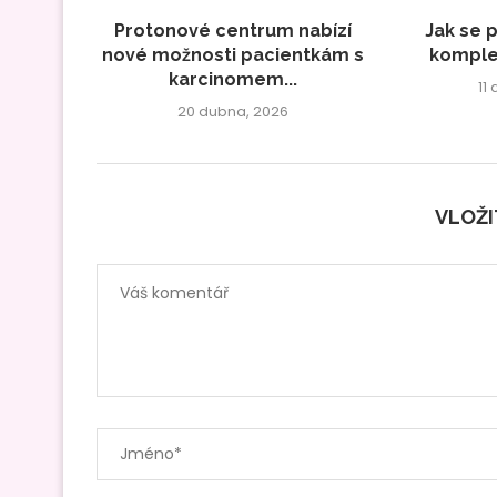
Protonové centrum nabízí
Jak se p
nové možnosti pacientkám s
komplet
karcinomem...
11
20 dubna, 2026
VLOŽ