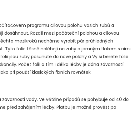
počítačovém programu cílovou polohu Vašich zubů a
ěji dosáhnout. Rozdíl mezi počáteční polohou a cílovou
z těchto mezikroků necháme vyrobit pár průhledných
list. Tyto folie těsně naléhají na zuby a jemným tlakem s nimi
folií jsou zuby posunuté do nové polohy a Vy si berete fólie
skončily. Počet folií a tím i délka léčby je dána závažností
ko při použití klasických fixních rovnátek.
a závažnosti vady. Ve většině případů se pohybuje od 40 do
me před zahájením léčby. Platbu je možné provést po