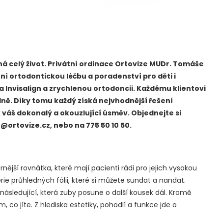
á celý život.
Privátní ordinace Ortovize MUDr. Tomáše
í ortodontickou léčbu a poradenství pro děti i
a Invisalign a zrychlenou ortodoncii. Každému klientovi
lně. Díky tomu každý získá nejvhodnější řešení
 váš dokonalý a okouzlující úsměv. Objednejte si
ortovize.cz, nebo na 775 50 10 50.
jší rovnátka, které mají pacienti rádi pro jejich vysokou
ie průhledných fólii, které si můžete sundat a nandat.
lii následující, která zuby posune o další kousek dál. Kromě
o jíte. Z hlediska estetiky, pohodlí a funkce jde o