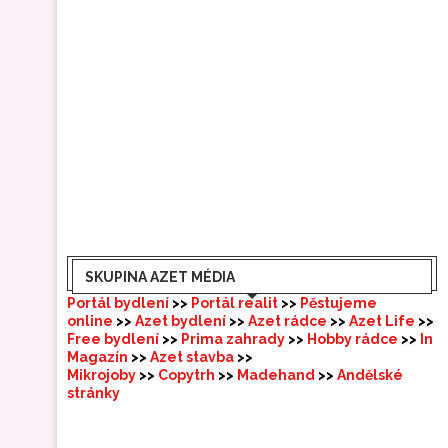
SKUPINA AZET MÉDIA
Portál bydlení
>>
Portál realit
>>
Pěstujeme
online
>>
Azet bydlení
>>
Azet rádce
>>
Azet Life
>>
Free bydlení
>>
Prima zahrady
>>
Hobby rádce
>>
In
Magazín
>>
Azet stavba
>>
Mikrojoby
>>
Copytrh
>>
Madehand
>>
Andělské
stránky