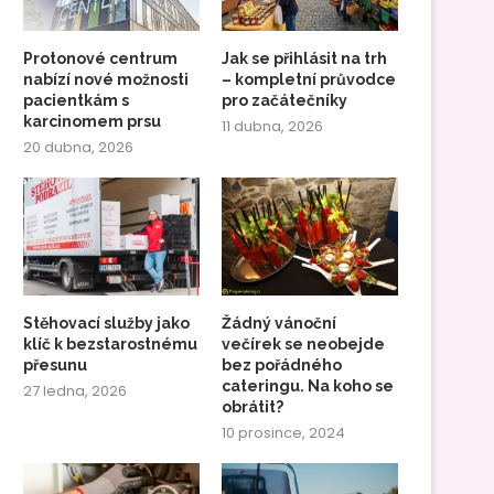
Protonové centrum
Jak se přihlásit na trh
nabízí nové možnosti
– kompletní průvodce
pacientkám s
pro začátečníky
karcinomem prsu
11 dubna, 2026
20 dubna, 2026
Stěhovací služby jako
Žádný vánoční
klíč k bezstarostnému
večírek se neobejde
přesunu
bez pořádného
cateringu. Na koho se
27 ledna, 2026
obrátit?
10 prosince, 2024