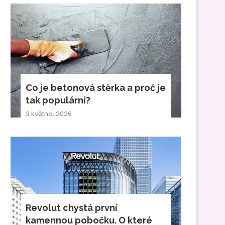
Co je betonová stěrka a proč je
tak populární?
3 května, 2026
Revolut chystá první
kamennou pobočku. O které