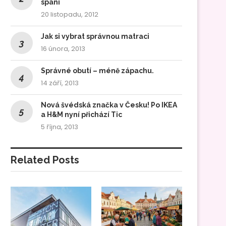
spaní
20 listopadu, 2012
Jak si vybrat správnou matraci
16 února, 2013
Správné obutí – méně zápachu.
14 září, 2013
Nová švédská značka v Česku! Po IKEA
a H&M nyní přichází Tic
5 října, 2013
Related Posts