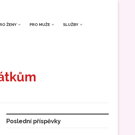
RO ŽENY
PRO MUŽE
SLUŽBY
nátkům
Poslední příspěvky