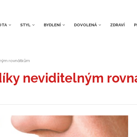
OTA
STYL
BYDLENÍ
DOVOLENÁ
ZDRAVÍ
P
lným rovnátkům
íky neviditelným rov