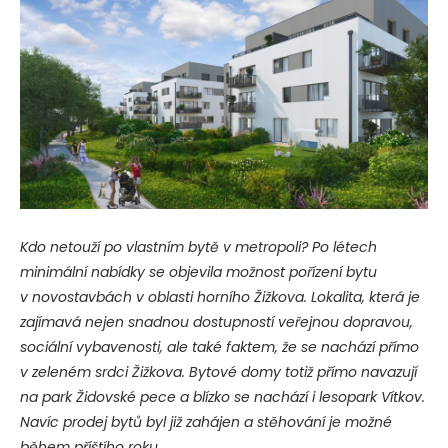
Kdo netouží po vlastním bytě v metropoli? Po létech
minimální nabídky se objevila možnost pořízení bytu
v novostavbách v oblasti horního Žižkova. Lokalita, která je
zajímavá nejen snadnou dostupností veřejnou dopravou,
sociální vybavenosti, ale také faktem, že se nachází přímo
v zeleném srdci Žižkova. Bytové domy totiž přímo navazují
na park Židovské pece a blízko se nachází i lesopark Vítkov.
Navíc prodej bytů byl již zahájen a stěhování je možné
během příštího roku.