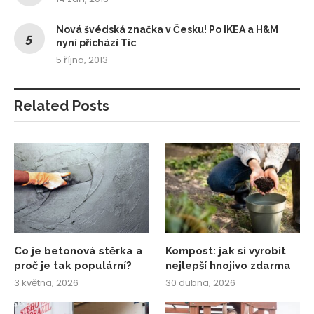
Nová švédská značka v Česku! Po IKEA a H&M
nyní přichází Tic
5 října, 2013
Related Posts
Co je betonová stěrka a
Kompost: jak si vyrobit
proč je tak populární?
nejlepší hnojivo zdarma
3 května, 2026
30 dubna, 2026