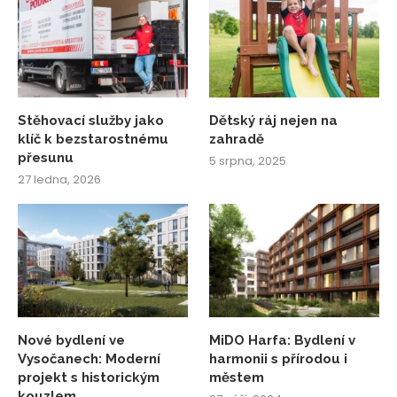
Stěhovací služby jako
Dětský ráj nejen na
klíč k bezstarostnému
zahradě
přesunu
5 srpna, 2025
27 ledna, 2026
Nové bydlení ve
MiDO Harfa: Bydlení v
Vysočanech: Moderní
harmonii s přírodou i
projekt s historickým
městem
kouzlem