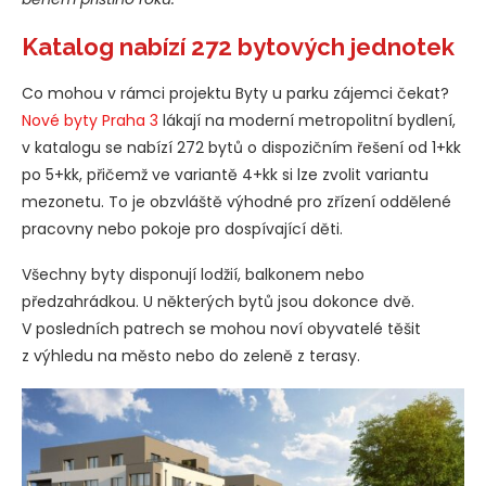
Katalog nabízí 272 bytových jednotek
Co mohou v rámci projektu Byty u parku zájemci čekat?
Nové byty Praha 3
lákají na moderní metropolitní bydlení,
v katalogu se nabízí 272 bytů o dispozičním řešení od 1+kk
po 5+kk, přičemž ve variantě 4+kk si lze zvolit variantu
mezonetu. To je obzvláště výhodné pro zřízení oddělené
pracovny nebo pokoje pro dospívající děti.
Všechny byty disponují lodžií, balkonem nebo
předzahrádkou. U některých bytů jsou dokonce dvě.
V posledních patrech se mohou noví obyvatelé těšit
z výhledu na město nebo do zeleně z terasy.