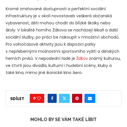
Kromě zmiňované dostupnosti a perfektní sociální
infrastruktury je v okolí novostaveb veškerá občanská
vybavenost, děti mohou chodit do blízké školky nebo
školy. V lokalitě horního Žižkova se nacházejí lékaři a další
sociální služby, po práci lze nakoupit v množství obchodů.
Pro volnočasové aktivity jsou k dispozici parky
s nepřebernými možnostmi sportovního vyžití a dětských
herních prvků. V neposlední řadě je
Žižkov
známý kulturou,
ve čtvrti jsou divadla, kulturní i hudební scény, kluby a
také kina, mimo jiné ikonické kino Aero.
0
SDÍLET
MOHLO BY SE VÁM TAKÉ LÍBIT