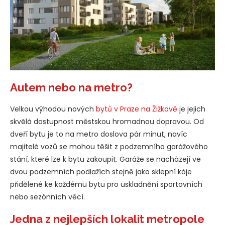
Autem nebo na metro?
Velkou výhodou nových
bytů v Praze na Žižkově
je jejich
skvělá dostupnost městskou hromadnou dopravou. Od
dveří bytu je to na metro doslova pár minut, navíc
majitelé vozů se mohou těšit z podzemního garážového
stání, které lze k bytu zakoupit. Garáže se nacházejí ve
dvou podzemních podlažích stejně jako sklepní kóje
přidělené ke každému bytu pro uskladnění sportovních
nebo sezónních věcí.
Jedna z nejlepších lokalit metropole