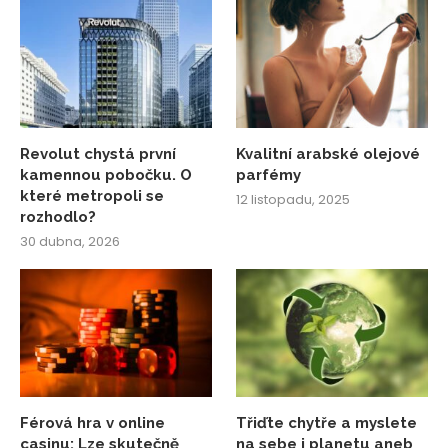
Revolut chystá první
Kvalitní arabské olejové
kamennou pobočku. O
parfémy
které metropoli se
12 listopadu, 2025
rozhodlo?
30 dubna, 2026
Férová hra v online
Třiďte chytře a myslete
casinu: Lze skutečně
na sebe i planetu aneb