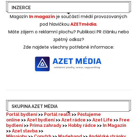
INZERCE
Magazín
In magazín
je součástí médií provozovaných
pod hlavičkou
AZETmédia
.
Máte zájem o reklamní plochu? Publikaci PR článku nebo
zpětný odkaz?
Zde najdete všechny potřebné informace:
SKUPINA AZET MÉDIA
Portál bydlení
>>
Portál realit
>>
Pěstujeme
online
>>
Azet bydlení
>>
Azet rádce
>>
Azet Life
>>
Free
bydlení
>>
Prima zahrady
>>
Hobby rádce
>>
In Magazín
>>
Azet stavba
>>
Mikrojoby
>>
Copytrh
>>
Madehand
>>
Andělské stránky