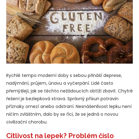
Rychlé tempo moderní doby s sebou přináší deprese,
nadýmání, průjem, únavu a vyčerpání. Lidé často
přemýšlejí, jak se těchto nežádoucích obtíží zbavit. Chytré
řešení je bezlepková strava. Správný přísun potravin
příznaky omezí anebo odstraní. Nesnášenlivost lepku není
ničím zvláštním, dalo by se říci, že se jedná o novou
civilizační chorobu.
Citlivost na lepek? Problém číslo