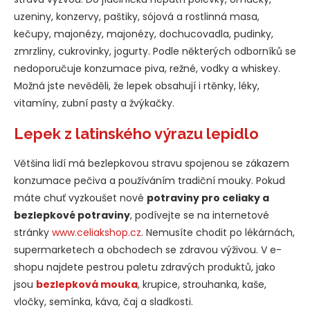
uzeniny, konzervy, paštiky, sójová a rostlinná masa,
kečupy, majonézy, majonézy, dochucovadla, pudinky,
zmrzliny, cukrovinky, jogurty. Podle některých odborníků se
nedoporučuje konzumace piva, režné, vodky a whiskey.
Možná jste nevěděli, že lepek obsahují i rtěnky, léky,
vitamíny, zubní pasty a žvýkačky.
Lepek z latinského výrazu lepidlo
Většina lidí má bezlepkovou stravu spojenou se zákazem
konzumace pečiva a používáním tradiční mouky. Pokud
máte chuť vyzkoušet nové
potraviny pro celiaky a
bezlepkové potraviny
, podívejte se na internetové
stránky
www.celiakshop.cz
. Nemusíte chodit po lékárnách,
supermarketech a obchodech se zdravou výživou. V e-
shopu najdete pestrou paletu zdravých produktů, jako
jsou
bezlepková mouka
, krupice, strouhanka, kaše,
vločky, semínka, káva, čaj a sladkosti.