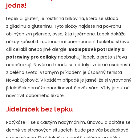
jedna!
Lepek či gluten, je rostlinná bílkovina, která se skládá
z gliadinu a gluteninu. Tyto složky najdete na povrchu
obilných zrn pšenice, ovsa, žita i ječmene. Lepek dokáže
někdy způsobit i autonomní onemocnění tenkého střeva
čili celiakii anebo jiné alergie.
Bezlepkové potraviny a
potraviny pro celiaky
neobsahují lepek, a proto střeva
nepoškozují. Novému trendu se oddaly i známé osobnosti
z celého světa. Vzorným příkladem je úspěšný tenista
Novak Djokovič. V každém případě je jasné, že si vyrovnaný
jídelníček nemůže naordinovat člověk sám. Vždy je nutné
navštívit odborného lékaře.
Jídelníček bez lepku
Potýkáte-li se s častým nadýmáním, únavou a ocitáte se
denně ve stresových situacích, bude pro vás bezlepková
strava výzvou. Do jídelníčku nepatří polévky, omáčky,