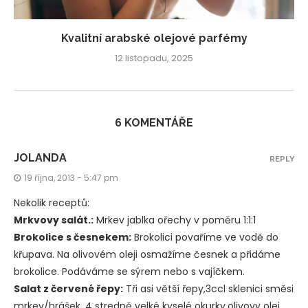
Kvalitní arabské olejové parfémy
12 listopadu, 2025
6 KOMENTÁŘE
JOLANDA
REPLY
19 října, 2013 - 5:47 pm
Nekolik receptů:
Mrkvovy salát.:
Mrkev jablka ořechy v poměru 1:1:1
Brokolice s česnekem:
Brokolici povaříme ve vodě do
křupava. Na olivovém oleji osmažíme česnek a přidáme
brokolice. Podáváme se sýrem nebo s vajíčkem.
Salat z červené řepy:
Tři asi větší řepy,3ccl sklenici směsi
mrkev/hrášek, 4 stredně velké kyselé okurky,olivovy olej ,