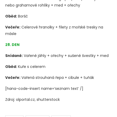
nebo grahamové rohlíky + med + ořechy
Oběd:
Boršč
Večeře:
Celerové hranolky + filety z mořské tresky na
másle
28. DEN
Snídaně:
Vařené jáhly + ořechy + sušené švestky + med
Oběd:
Kuře s celerem
Večeře:
Vařená strouhaná řepa + cibule + tuňák
[hana-code-insert name=’seznam text‘ /]
Zdroj: olportal.cz, shutterstock