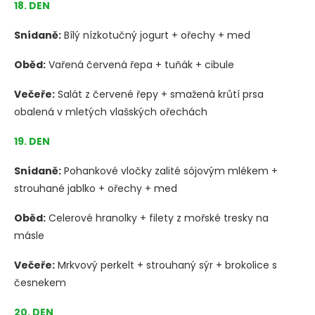
18. DEN
Snídaně:
Bílý nízkotučný jogurt + ořechy + med
Oběd:
Vařená červená řepa + tuňák + cibule
Večeře:
Salát z červené řepy + smažená krůtí prsa
obalená v mletých vlašských ořechách
19. DEN
Snídaně:
Pohankové vločky zalité sójovým mlékem +
strouhané jablko + ořechy + med
Oběd:
Celerové hranolky + filety z mořské tresky na
másle
Večeře:
Mrkvový perkelt + strouhaný sýr + brokolice s
česnekem
20. DEN