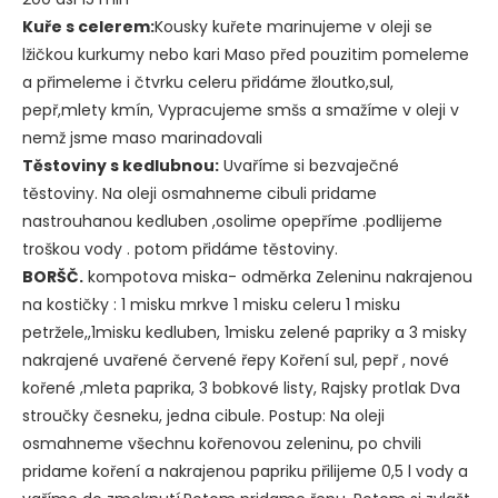
Kuře s celerem:
Kousky kuřete marinujeme v oleji se
lžičkou kurkumy nebo kari Maso před pouzitim pomeleme
a přimeleme i čtvrku celeru přidáme žloutko,sul,
pepř,mlety kmín, Vypracujeme smšs a smažíme v oleji v
nemž jsme maso marinadovali
Těstoviny s kedlubnou:
Uvaříme si bezvaječné
těstoviny. Na oleji osmahneme cibuli pridame
nastrouhanou kedluben ,osolime opepříme .podlijeme
troškou vody . potom přidáme těstoviny.
BORŠČ.
kompotova miska- odměrka Zeleninu nakrajenou
na kostičky : 1 misku mrkve 1 misku celeru 1 misku
petržele,,1misku kedluben, 1misku zelené papriky a 3 misky
nakrajené uvařené červené řepy Koření sul, pepř , nové
kořené ,mleta paprika, 3 bobkové listy, Rajsky protlak Dva
stroučky česneku, jedna cibule. Postup: Na oleji
osmahneme všechnu kořenovou zeleninu, po chvili
pridame koření a nakrajenou papriku přilijeme 0,5 l vody a