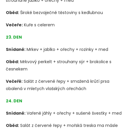
strouhané jablko + ořechy + med
Oběd:
Široké bezvaječné těstoviny s kedlubnou
Večeře:
Kuře s celerem
23. DEN
Snídaně:
Mrkev + jablko + ořechy + rozinky + med
Oběd:
Mrkvový perkelt + strouhany sýr + brokolice s
česnekem
Večeřě:
Salát z červené řepy + smažená krůtí prsa
obalená v mletych vlašských ořechách
24. DEN
Snídaně:
Vařené jáhly + ořechy + sušené švestky + med
Oběd:
Salát z červené řepy + mořská treska ma másle