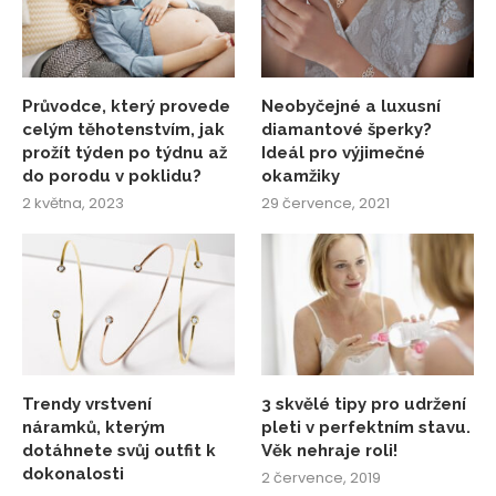
Průvodce, který provede
Neobyčejné a luxusní
celým těhotenstvím, jak
diamantové šperky?
prožít týden po týdnu až
Ideál pro výjimečné
do porodu v poklidu?
okamžiky
2 května, 2023
29 července, 2021
Trendy vrstvení
3 skvělé tipy pro udržení
náramků, kterým
pleti v perfektním stavu.
dotáhnete svůj outfit k
Věk nehraje roli!
dokonalosti
2 července, 2019