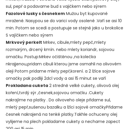
sul, pepř a podavame bud s vajičkem nebo sýrem
Fazolové lusky s česnekem
Mužou byt kupované
mražené. Nasypou se do varici vody osolené .Vaří se asi 10
min. Potom se scedi a postupuje se stejně jako u brokolice
S vajíčkem nebo sýrem
Mrkvový perkelt
Mrkev, cibule,mlety pepč,mlety
rozmarým, drcený kmín. nebo mlety koriandr, sojovou
omačku. Postup:Mrkev očištěnou ,na kolečka
nkrajjenou,pridam cibuli kterou jsme osmahli na olivovém
oleji Potom pridame mlety pepř,korení. a 2 lžíce sojove
omačky pak podliji 2dcl vody a asi 15 minut se vaří
Prokladana cuketa
2 stredně velké cukety, olivová olej
koření,tvrdý sýr ,česnek,sojovou omačku .Cukety
nakrajíme na platky . Do olivoveho oleje přidame sul,
mletý pepř,sušenou bazalku a lžíci sojové omačkyPřidame
česnek nakrajená na tenké platky.Takhle ochuceny olej
vylijeme na plech pokladame cukety a nechame zapect
200 asi 15 min