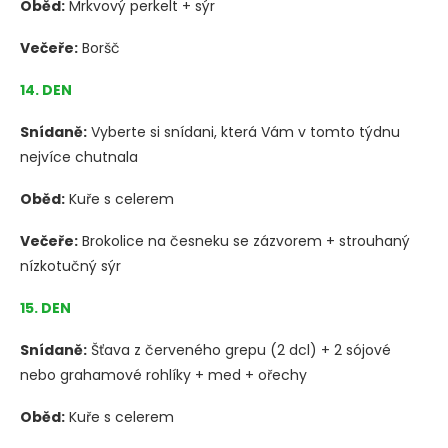
Oběd:
Mrkvový perkelt + sýr
Večeře:
Boršč
14. DEN
Snídaně:
Vyberte si snídani, která Vám v tomto týdnu
nejvíce chutnala
Oběd:
Kuře s celerem
Večeře:
Brokolice na česneku se zázvorem + strouhaný
nízkotučný sýr
15. DEN
Snídaně:
Šťava z červeného grepu (2 dcl) + 2 sójové
nebo grahamové rohlíky + med + ořechy
Oběd:
Kuře s celerem