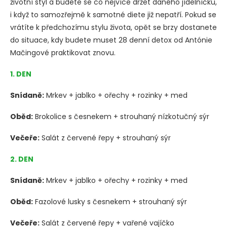
životní styl a budete se co nejvíce držet daného jídelníčku,
i když to samozřejmě k samotné diete již nepatří. Pokud se
vrátíte k předchozímu stylu života, opět se brzy dostanete
do situace, kdy budete muset 28 denní detox od Antónie
Mačingové praktikovat znovu.
1. DEN
Snídaně:
Mrkev + jablko + ořechy + rozinky + med
Oběd:
Brokolice s česnekem + strouhaný nízkotučný sýr
Večeře:
Salát z červené řepy + strouhaný sýr
2. DEN
Snídaně:
Mrkev + jablko + ořechy + rozinky + med
Oběd:
Fazolové lusky s česnekem + strouhaný sýr
Večeře:
Salát z červené řepy + vařené vajíčko