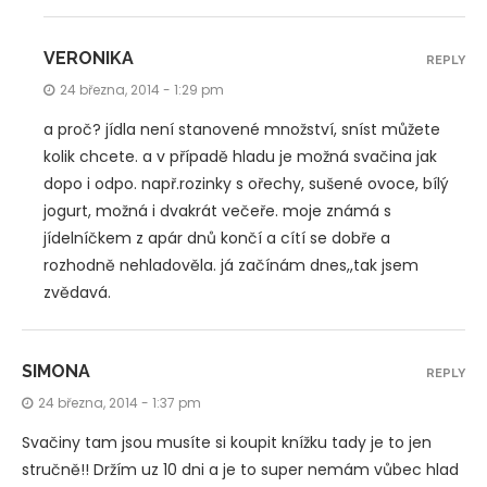
VERONIKA
REPLY
24 března, 2014 - 1:29 pm
a proč? jídla není stanovené množství, sníst můžete
kolik chcete. a v případě hladu je možná svačina jak
dopo i odpo. např.rozinky s ořechy, sušené ovoce, bílý
jogurt, možná i dvakrát večeře. moje známá s
jídelníčkem z apár dnů končí a cítí se dobře a
rozhodně nehladověla. já začínám dnes,,tak jsem
zvědavá.
SIMONA
REPLY
24 března, 2014 - 1:37 pm
Svačiny tam jsou musíte si koupit knížku tady je to jen
stručně!! Držím uz 10 dni a je to super nemám vůbec hlad