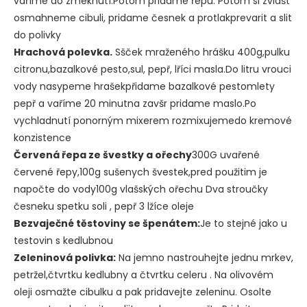
vaříme do zmeknutí.Potom pridame řepu. Potom si zvlašt
osmahneme cibuli, pridame česnek a protlakprevarit a slit
do polivky
Hrachová polevka.
Sšček mraženého hrášku 400g,pulku
citronu,bazalkové pesto,sul, pepř, lříci masla.Do litru vrouci
vody nasypeme hrašekpřidame bazalkové pestomlety
pepř a vaříme 20 minutna zavšr pridame maslo.Po
vychladnutí ponorným mixerem rozmixujemedo kremové
konzistence
Červená řepa ze švestky a ořechy
300G uvařené
červené řepy,100g sušenych švestek,pred použitim je
napočte do vody100g vlašských ořechu Dva stroučky
česneku spetku soli , pepř 3 lžíce oleje
Bezvaječné těstoviny se špenátem:
Je to stejné jako u
testovin s kedlubnou
Zeleninová polivka:
Na jemno nastrouhejte jednu mrkev,
petržel,čtvrtku kedlubny a čtvrtku celeru . Na olivovém
oleji osmažte cibulku a pak pridavejte zeleninu. Osolte