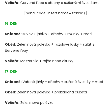
Večeře:
Červená řepa s ořechy a sušenými švestkami
[hana-code-insert name=’strnky‘ /]
16. DEN
Snídaně:
Mrkev + jablko + ořechy + rozinky + med
Oběd:
Zeleninová polevka + fazolové lusky + salát z
červené řepy
Večeře:
Mozzarella + rajče nebo okurky
17. DEN
Snídaně:
Vařené jáhly + ořechy + sušené švestky + med
Oběd:
Zeleninová polévka + prokladaná cuketa
Večeře:
Zeleninová polévka