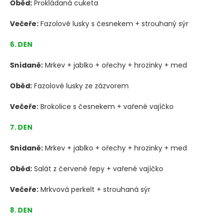
Oběd:
Prokládaná cuketa
Večeře:
Fazolové lusky s česnekem + strouhaný sýr
6. DEN
Snídaně:
Mrkev + jablko + ořechy + hrozinky + med
Oběd:
Fazolové lusky ze zázvorem
Večeře:
Brokolice s česnekem + vařené vajíčko
7. DEN
Snídaně:
Mrkev + jablko + ořechy + hrozinky + med
Oběd:
Salát z červené řepy + vařené vajíčko
Večeře:
Mrkvová perkelt + strouhaná sýr
8. DEN