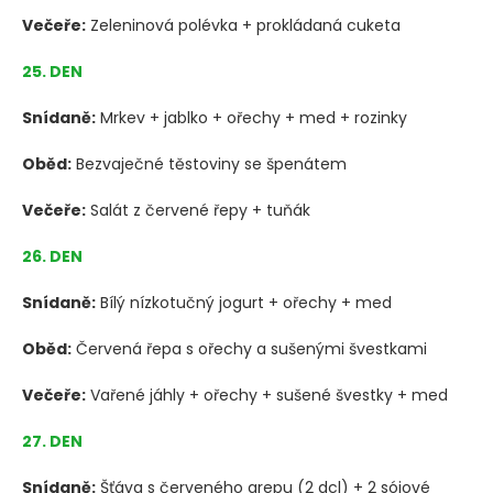
Večeře:
Zeleninová polévka + prokládaná cuketa
25. DEN
Snídaně:
Mrkev + jablko + ořechy + med + rozinky
Oběd:
Bezvaječné těstoviny se špenátem
Večeře:
Salát z červené řepy + tuňák
26. DEN
Snídaně:
Bílý nízkotučný jogurt + ořechy + med
Oběd:
Červená řepa s ořechy a sušenými švestkami
Večeře:
Vařené jáhly + ořechy + sušené švestky + med
27. DEN
Snídaně:
Šťáva s červeného grepu (2 dcl) + 2 sójové