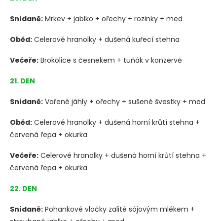
Snídaně:
Mrkev + jablko + ořechy + rozinky + med
Oběd:
Celerové hranolky + dušená kuřecí stehna
Večeře:
Brokolice s česnekem + tuňák v konzervě
21. DEN
Snídaně:
Vařené jáhly + ořechy + sušené švestky + med
Oběd:
Celerové hranolky + dušená horní krůtí stehna +
červená řepa + okurka
Večeře:
Celerové hranolky + dušená horní krůtí stehna +
červená řepa + okurka
22. DEN
Snídaně:
Pohankové vločky zalité sójovým mlékem +