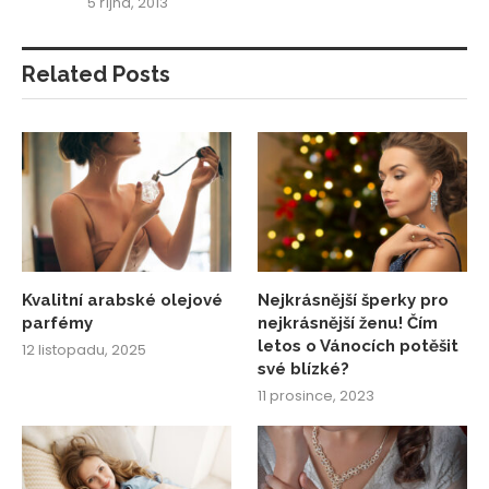
5 října, 2013
Related Posts
Kvalitní arabské olejové
Nejkrásnější šperky pro
parfémy
nejkrásnější ženu! Čím
letos o Vánocích potěšit
12 listopadu, 2025
své blízké?
11 prosince, 2023