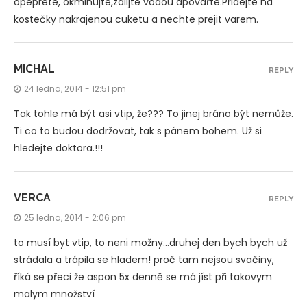
opeprete, okminujte,zalijte vodou apovařte.Pridejte na
kostečky nakrajenou cuketu a nechte prejit varem.
MICHAL
REPLY
24 ledna, 2014 - 12:51 pm
Tak tohle má být asi vtip, že??? To jinej bráno být nemůže.
Ti co to budou dodržovat, tak s pánem bohem. Už si
hledejte doktora.!!!
VERCA
REPLY
25 ledna, 2014 - 2:06 pm
to musí byt vtip, to neni možny…druhej den bych bych už
strádala a trápila se hladem! proč tam nejsou svačiny,
říká se přeci že aspon 5x denně se má jíst při takovym
malym množství