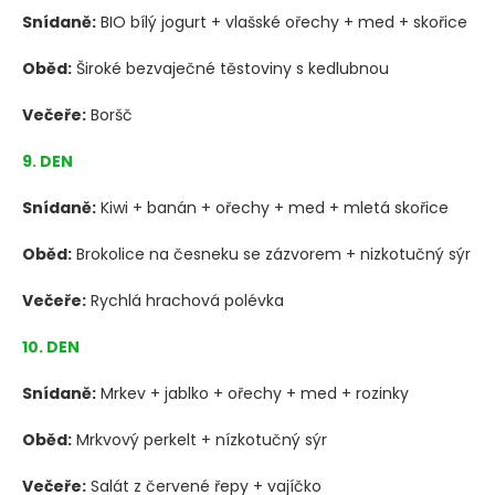
Snídaně:
BIO bílý jogurt + vlašské ořechy + med + skořice
Oběd:
Široké bezvaječné těstoviny s kedlubnou
Večeře:
Boršč
9. DEN
Snídaně:
Kiwi + banán + ořechy + med + mletá skořice
Oběd:
Brokolice na česneku se zázvorem + nizkotučný sýr
Večeře:
Rychlá hrachová polévka
10. DEN
Snídaně:
Mrkev + jablko + ořechy + med + rozinky
Oběd:
Mrkvový perkelt + nízkotučný sýr
Večeře:
Salát z červené řepy + vajíčko