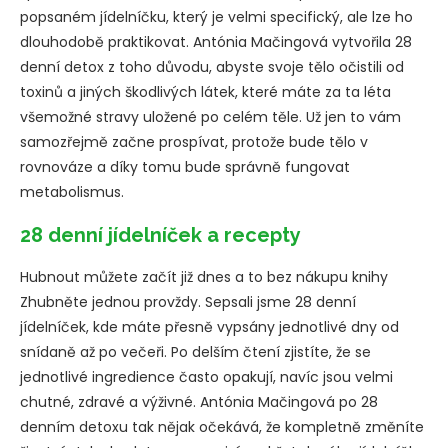
popsaném jídelníčku, který je velmi specifický, ale lze ho
dlouhodobě praktikovat. Antónia Mačingová vytvořila 28
denní detox z toho důvodu, abyste svoje tělo očistili od
toxinů a jiných škodlivých látek, které máte za ta léta
všemožné stravy uložené po celém těle. Už jen to vám
samozřejmě začne prospívat, protože bude tělo v
rovnováze a díky tomu bude správně fungovat
metabolismus.
28 denní jídelníček a recepty
Hubnout můžete začít již dnes a to bez nákupu knihy
Zhubněte jednou provždy. Sepsali jsme 28 denní
jídelníček, kde máte přesně vypsány jednotlivé dny od
snídaně až po večeři. Po delším čtení zjistíte, že se
jednotlivé ingredience často opakují, navíc jsou velmi
chutné, zdravé a výživné. Antónia Mačingová po 28
denním detoxu tak nějak očekává, že kompletně změníte