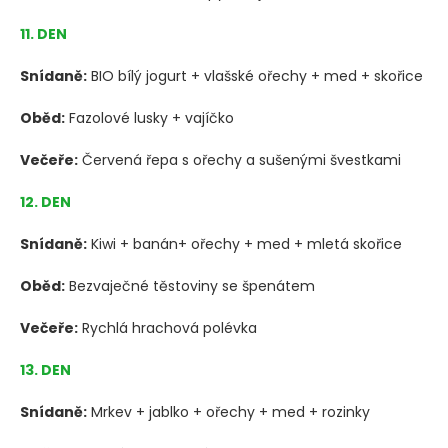
11. DEN
Snídaně:
BIO bílý jogurt + vlašské ořechy + med + skořice
Oběd:
Fazolové lusky + vajíčko
Večeře:
Červená řepa s ořechy a sušenými švestkami
12. DEN
Snídaně:
Kiwi + banán+ ořechy + med + mletá skořice
Oběd:
Bezvaječné těstoviny se špenátem
Večeře:
Rychlá hrachová polévka
13. DEN
Snídaně:
Mrkev + jablko + ořechy + med + rozinky