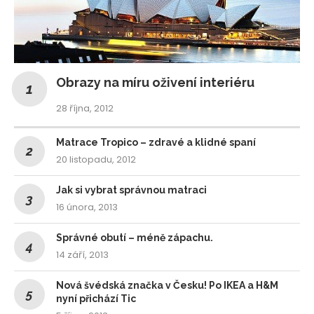
Obrazy na míru oživení interiéru
28 října, 2012
Matrace Tropico – zdravé a klidné spaní
20 listopadu, 2012
Jak si vybrat správnou matraci
16 února, 2013
Správné obutí – méně zápachu.
14 září, 2013
Nová švédská značka v Česku! Po IKEA a H&M
nyní přichází Tic