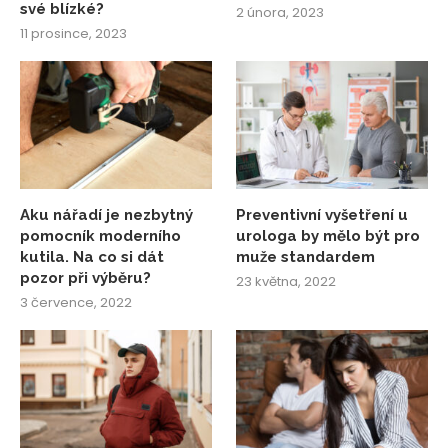
své blízké?
2 února, 2023
11 prosince, 2023
Aku nářadí je nezbytný
Preventivní vyšetření u
pomocník moderního
urologa by mělo být pro
kutila. Na co si dát
muže standardem
pozor při výběru?
23 května, 2022
3 července, 2022