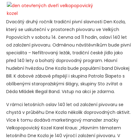
Dvacátý druhý ročník tradiční pivní slavnosti Den Kozla,
který se uskuteční v prostorech pivovaru ve Velkých
Popovicích v sobotu 14. června od 11 hodin, oslaví 140 let
od založení pivovaru. Odměnou návštěvníkům bude pivní
specialita – Nefiltrovaný ležák, tradiční české jídlo jako
před 140 lety a bohatý doprovodný program. Hlavní
hudební hvězdou Dne Kozla bude populární band Divokej
Bill. K dobové zábavě přispějí i skupina Patrola Šlapeto s
oblíbenými staropražskými šlágry, skupiny Sto zvířat a
Děda Mládek Illegal Band. Vstup na akci je zdarma.
V rámci letošních oslav 140 let od založení pivovaru se
chystá v průběhu Dne Kozla několik doprovodných aktivit.
Více k tomu dodává marketingový manažer značky
Velkopopovický Kozel Karel Kraus: „Hlavním tématem
letošního Dne Kozla je 140 výročí založení pivovaru. V