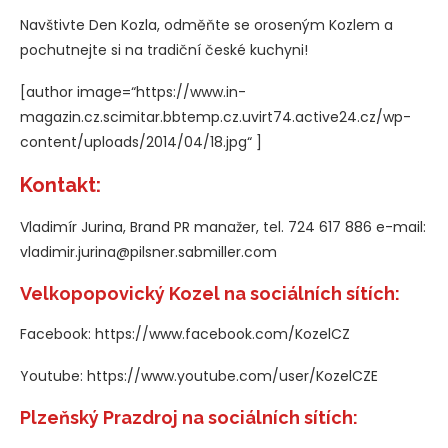
Navštivte Den Kozla, odměňte se oroseným Kozlem a
pochutnejte si na tradiční české kuchyni!
[author image=“https://www.in-
magazin.cz.scimitar.bbtemp.cz.uvirt74.active24.cz/wp-
content/uploads/2014/04/18.jpg“ ]
Kontakt:
Vladimír Jurina, Brand PR manažer, tel. 724 617 886 e-mail:
vladimir.jurina@pilsner.sabmiller.com
Velkopopovický Kozel na sociálních sítích:
Facebook: https://www.facebook.com/KozelCZ
Youtube: https://www.youtube.com/user/KozelCZE
Plzeňský Prazdroj na sociálních sítích: