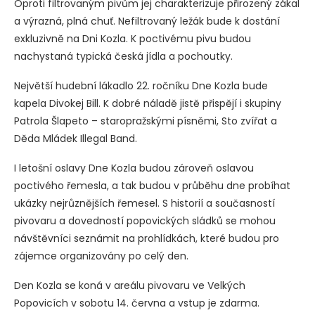
Oproti filtrovaným pivům jej charakterizuje přirozený zákal
a výrazná, plná chuť. Nefiltrovaný ležák bude k dostání
exkluzivně na Dni Kozla. K poctivému pivu budou
nachystaná typická česká jídla a pochoutky.
Největší hudební lákadlo 22. ročníku Dne Kozla bude
kapela Divokej Bill. K dobré náladě jistě přispějí i skupiny
Patrola Šlapeto – staropražskými písněmi, Sto zvířat a
Děda Mládek Illegal Band.
I letošní oslavy Dne Kozla budou zároveň oslavou
poctivého řemesla, a tak budou v průběhu dne probíhat
ukázky nejrůznějších řemesel. S historií a současností
pivovaru a dovedností popovických sládků se mohou
návštěvníci seznámit na prohlídkách, které budou pro
zájemce organizovány po celý den.
Den Kozla se koná v areálu pivovaru ve Velkých
Popovicích v sobotu 14. června a vstup je zdarma.