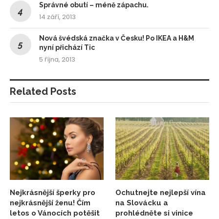
Správné obutí – méně zápachu.
14 září, 2013
Nová švédská značka v Česku! Po IKEA a H&M
nyní přichází Tic
5 října, 2013
Related Posts
Nejkrásnější šperky pro
Ochutnejte nejlepší vína
nejkrásnější ženu! Čím
na Slovácku a
letos o Vánocích potěšit
prohlédněte si vinice