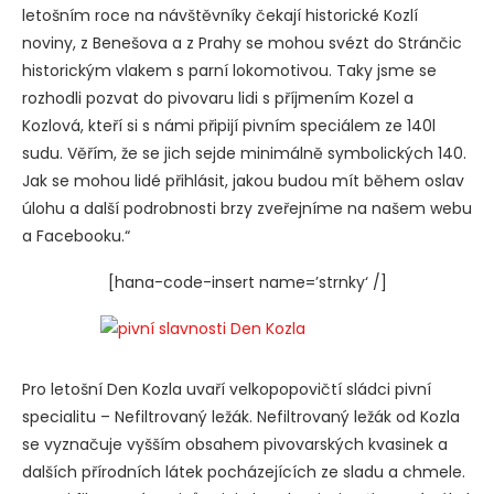
letošním roce na návštěvníky čekají historické Kozlí
noviny, z Benešova a z Prahy se mohou svézt do Stránčic
historickým vlakem s parní lokomotivou. Taky jsme se
rozhodli pozvat do pivovaru lidi s příjmením Kozel a
Kozlová, kteří si s námi připijí pivním speciálem ze 140l
sudu. Věřím, že se jich sejde minimálně symbolických 140.
Jak se mohou lidé přihlásit, jakou budou mít během oslav
úlohu a další podrobnosti brzy zveřejníme na našem webu
a Facebooku.“
[hana-code-insert name=’strnky‘ /]
Pro letošní Den Kozla uvaří velkopopovičtí sládci pivní
specialitu – Nefiltrovaný ležák. Nefiltrovaný ležák od Kozla
se vyznačuje vyšším obsahem pivovarských kvasinek a
dalších přírodních látek pocházejících ze sladu a chmele.