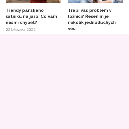
Trendy pánského
Trápí vás problém v
šatníku na jaro: Co vám
ložnici? Řešením je
nesmí chybět?
několik jednoduchých
věcí
22 března, 2022
30 června, 2020
INZERCE
Magazín
In magazín
je součástí médií provozovaných
pod hlavičkou
AZETmédia
.
Máte zájem o reklamní plochu? Publikaci PR článku nebo
zpětný odkaz?
Zde najdete všechny potřebné informace: