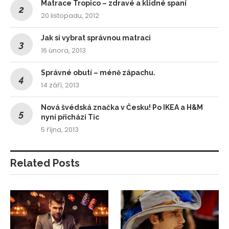
Matrace Tropico – zdravé a klidné spaní
20 listopadu, 2012
Jak si vybrat správnou matraci
16 února, 2013
Správné obutí – méně zápachu.
14 září, 2013
Nová švédská značka v Česku! Po IKEA a H&M
nyní přichází Tic
5 října, 2013
Related Posts