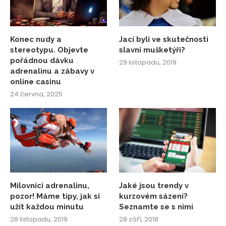
Konec nudy a
Jací byli ve skutečnosti
stereotypu. Objevte
slavní mušketýři?
pořádnou dávku
29 listopadu, 2019
adrenalinu a zábavy v
online casinu
24 června, 2025
Milovníci adrenalinu,
Jaké jsou trendy v
pozor! Máme tipy, jak si
kurzovém sázení?
užít každou minutu
Seznamte se s nimi
28 listopadu, 2019
28 září, 2018