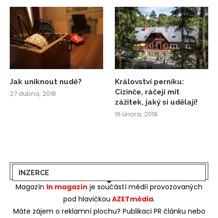
Jak uniknout nudě?
Království perníku:
Cizinče, ráčejí mít
27 dubna, 2018
zážitek, jaký si udělají!
16 února, 2018
INZERCE
Magazín
In magazín
je součástí médií provozovaných
pod hlavičkou
AZETmédia
.
Máte zájem o reklamní plochu? Publikaci PR článku nebo