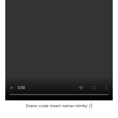
[hana-code-insert name=’strnky‘ /]