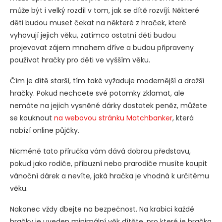
může být i velký rozdíl v tom, jak se dítě rozvíjí. Některé
děti budou muset čekat na některé z hraček, které
vyhovují jejich věku, zatímco ostatní děti budou
projevovat zájem mnohem dříve a budou připraveny
používat hračky pro děti ve vyšším věku.
Čím je dítě starší, tím také vyžaduje modernější a dražší
hračky. Pokud nechcete své potomky zklamat, ale
nemáte na jejich vysněné dárky dostatek peněz, můžete
se kouknout
na webovou stránku Matchbanker
, která
nabízí online půjčky.
Nicméně tato příručka vám dává dobrou představu,
pokud jako rodiče, příbuzní nebo prarodiče musíte koupit
vánoční dárek a nevíte, jaká hračka je vhodná k určitému
věku.
Nakonec vždy dbejte na bezpečnost. Na krabici každé
hračky je uveden minimální věk dítěte, pro které je hračka