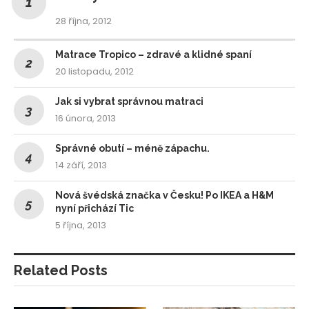
28 října, 2012
Matrace Tropico – zdravé a klidné spaní
20 listopadu, 2012
Jak si vybrat správnou matraci
16 února, 2013
Správné obutí – méně zápachu.
14 září, 2013
Nová švédská značka v Česku! Po IKEA a H&M
nyní přichází Tic
5 října, 2013
Related Posts