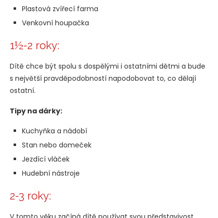
Plastová zvířecí farma
Venkovní houpačka
1½-2 roky:
Dítě chce být spolu s dospělými i ostatními dětmi a bude
s největší pravděpodobností napodobovat to, co dělají
ostatní.
Tipy na dárky:
Kuchyňka a nádobí
Stan nebo domeček
Jezdící vláček
Hudební nástroje
2-3 roky:
V tomto věku začíná dítě používat svou představivost.