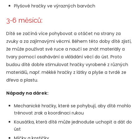
Plyšové hračky ve výrazných barvách
3-6 měsíců:
Dítě se začíná více pohybovat a otáčet na strany za
zvuky a za zajímavými věcmi. Během této doby dítě zjistí,
že může používat své ruce a naučí se znát materiály a
tvary pomocí osahávání a vkládání věcí do úst. Proto
budou dítě dobře stimulovat hračky vyrobené z různých
materiálů, např. měkké hračky z látky a plyše a tvrdé ze
dřeva a plastu.
Nápady na dárek:
Mechanické hračky, které se pohybují, aby dítě mohlo
trénovat zrak a koordinaci rukou
Kousátka, která dítě může jednoduše uchopit a dát do
úst
Míčky a kostičky