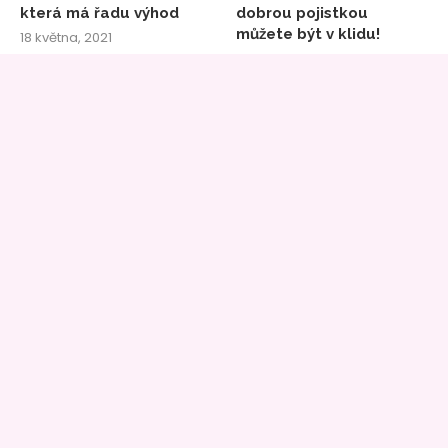
která má řadu výhod
dobrou pojistkou
můžete být v klidu!
18 května, 2021
23 listopadu, 2020
Chcete si půjčit?
Potřebujete půjčku?
15 července, 2020
15 července, 2020
INZERCE
Magazín
In magazín
je součástí médií provozovaných
pod hlavičkou
AZETmédia
.