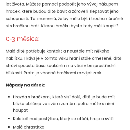
let života. Můžete pomoci podpořit jeho vývoj nákupem
hraček, které budou dítě bavit a zároveň zlepšovat jeho
schopnosti. To znamená, že by mělo být i trochu náročné
si s hračkou hrát. Kterou hračku byste tedy měli koupit?
0-3 měsíce:
Malé dítě potřebuje kontakt a neustále mít někoho
nablízku. I když je v tomto věku hraní stále omezené, dítě
stráví spoustu času koukáním na věci v bezprostřední
blízkosti. Proto je vhodné hračkami rozvíjet zrak.
Nápady na dárek:
Hrazda s hračkami, které visí dolů, dítě je bude mít
blízko obličeje ve svém zorném poli a může s nimi
houpat
Kolotoč nad postýlkou, který se otáčí, hraje a svítí
Malá chrastítka