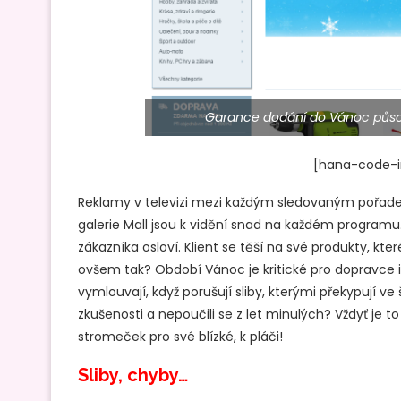
Garance dodání do Vánoc působí
[hana-code-in
Reklamy v televizi mezi každým sledovaným pořade
galerie Mall jsou k vidění snad na každém programu
zákazníka osloví. Klient se těší na své produkty, kter
ovšem tak? Období Vánoc je kritické pro dopravce 
vymlouvají, když porušují sliby, kterými překypují v
zkušenosti a nepoučili se z let minulých? Vždyť je 
stromeček pro své blízké, k pláči!
Sliby, chyby…