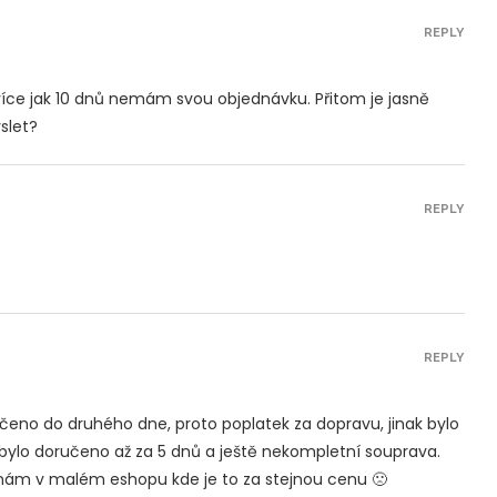
REPLY
více jak 10 dnů nemám svou objednávku. Přitom je jasně
slet?
REPLY
REPLY
čeno do druhého dne, proto poplatek za dopravu, jinak bylo
 bylo doručeno až za 5 dnů a ještě nekompletní souprava.
jednám v malém eshopu kde je to za stejnou cenu 🙁