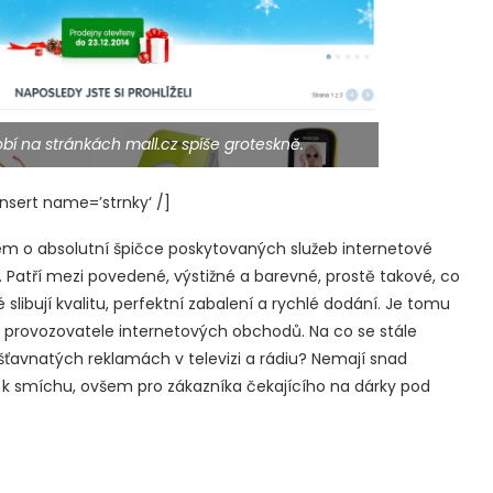
 na stránkách mall.cz spíše groteskně.
sert name=’strnky‘ /]
m o absolutní špičce poskytovaných služeb internetové
. Patří mezi povedené, výstižné a barevné, prostě takové, co
é slibují kvalitu, perfektní zabalení a rychlé dodání. Je tomu
i provozovatele internetových obchodů. Na co se stále
e šťavnatých reklamách v televizi a rádiu? Nemají snad
to k smíchu, ovšem pro zákazníka čekajícího na dárky pod