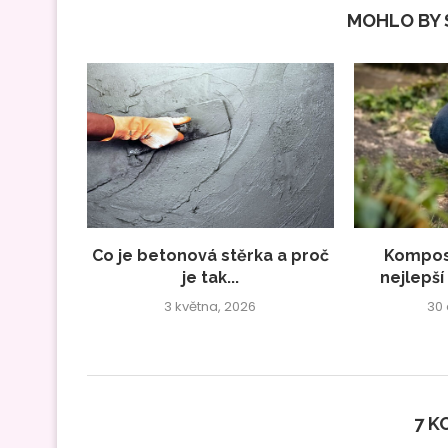
MOHLO BY S
Co je betonová stěrka a proč
Kompost
je tak...
nejlepší
3 května, 2026
30
7 