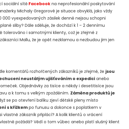
 sociální sítě
Facebook
na neprofesionální poskytování
nažerky Michaly Gregorové je situace obvyklá, jako vždy
50 000 vyexpedovaných zásilek denně nejsou schopni
plané sliby? Dále sděluje, že dochází k 1 – 2 dennímu
tě tolerováno i samotnými klienty, což je zřejmé z
 zákazníci Mallu, že je opět nezklamou a nezbudou jim jen
dle komentářů rozhořčených zákazníků je zřejmé, že
jsou
echuceni neustálým ujišťováním o expedici
anebo
meček. Objednávky za tisíce a někdy i desetitisíce jsou
avu a k tomu s velkým zpožděním.
Záměna produktů je
když se po otevření balíku zjeví dětské pleny místo
ení s křížkem
po funusu a dokonce s poplatkem v
i vlastně zákazník připlácí? A kolik klientů o vrácení
vlastně požádá? Vědí o tom vůbec anebo platí slušný klient