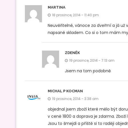
MARTINA
18 prosince, 2014 - 11:40 pm
Neuvěřitelné, vánoce za dveřmí a já už 
napsané skladem. Co si o tom mám my
ZDENĚK
19 prosince, 2014 - 7:13 am
Jsem na tom podobně
MICHAL P KOCMAN
19 prosince, 2014 - 3:38 am
objednal jsem zboží které mělo být doru
v ceně 1800 a doprava je zdarma. Zboží
Jsou to šmejdi a příště si to raději ob