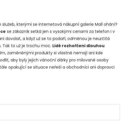
 služeb, kterými se internetová nákupní galerie Mall ohání?
nce
se zákazník setká jen s vysokými cenami za telefon i v
ani dovolat, a když už se to podaří, odměnou je neurčitá
 Tak to už je trochu moc.
Lidé rozhořčeni dlouhou
, zaměněnými produkty si vlastně nemají ani kde
odlit, aby byly jejich vánoční dárky pro milované osoby
tále opakující se situace neřeší a obchodníci ani dopravci