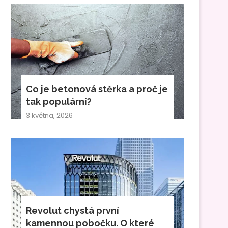
Co je betonová stěrka a proč je
tak populární?
3 května, 2026
Revolut chystá první
kamennou pobočku. O které