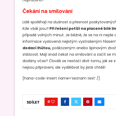
naprázdno?
Čekání na smilování
Lidé spoléhají na slušnost a přesnost poskytovaných
Kde však jsou?
Při řešení potíží na placené bílé li
případě volných minut. Je běžné, že se na ni nejde 
informace vyslovená nejistým vystrašeným hlasem.
dodací lhůtou,
poškozeným anebo špinavým zbožím
stěžovat. Mají snad čekat na smilování a začít se m
dodány včas? Člověk se nestačí divit tomu, jak se s
nejsou připraveni, ale vydělávat by jistě chtěli!
[hana-code-insert name=’seznam text‘ /]
0
SDÍLET