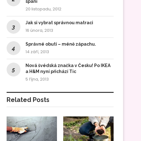
spaní
20 listopadu, 2012
Jak si vybrat správnou matraci
16 února, 2013
Správné obutí – méně zápachu.
14 září, 2013
Nová švédská značka v Česku! Po IKEA
a H&M nyní přichází Tic
5 října, 2013
Related Posts