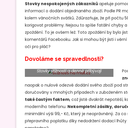
Stovky nespokojených zákazníků
apeluje pomocí
informací o dodání objednaného zboží. Podle PR ma
kolem vánočních svátků. Zdůrazňuje, že při počtu 
korigovat problémy. Nejsou to spíše fatální chyby a 
zpoždění. To je ovšem lež. Toto zpoždění by bylo jis
komentářů Facebooku. Jak si mohou být jisti i věrní
oči pro pláč?
Dovoláme se spravedlnosti?
Stovky stížnosti a denně přibývají
Po
zn
naopak o nulové odezvě dodání svého zboží pod stro
doručovány v mnohých případech v zuboženém st
také častým faktem
, což jistě dvakrát nepotěší, 
moderního telefonu.
Nekompletní zásilky, doruč
minimální výši 99,- Kč, který je neoprávněný. Za co s
přepravního poplatku díky nedodržení dodací lhůty 