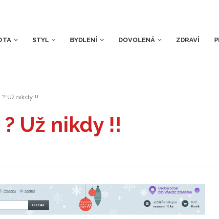
OTA
STYL
BYDLENÍ
DOVOLENÁ
ZDRAVÍ
P
? Už nikdy !!
? Už nikdy !!