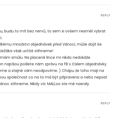
REPLY
ou, budu to mít bez nervů, to sem si ovšem nesměl vybrat
c.
velkému množství objednávek před Vánoci, může dojít ke
 Ježíška však určitě stihneme!
mám smůlu. Na placené lince mi nikdo nedokáže
en napíšou pošlete nám zprávu na FB s číslem objednávky.
reme a stejně vám neodpovíme. ) Chápu že toho mají na
lkou společnost co na to má být připravena a nebo nepsat
vánoc stihneme. Nikdy víc MALLoo ste mě nasraly.
REPLY