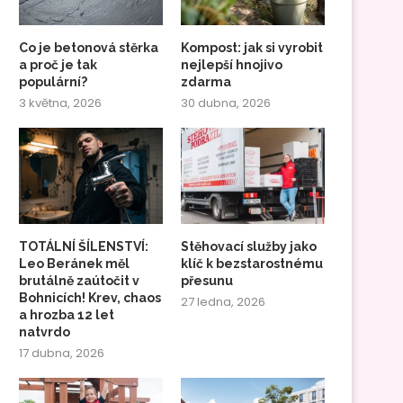
Co je betonová stěrka
Kompost: jak si vyrobit
a proč je tak
nejlepší hnojivo
populární?
zdarma
3 května, 2026
30 dubna, 2026
TOTÁLNÍ ŠÍLENSTVÍ:
Stěhovací služby jako
Leo Beránek měl
klíč k bezstarostnému
brutálně zaútočit v
přesunu
Bohnicích! Krev, chaos
27 ledna, 2026
a hrozba 12 let
natvrdo
17 dubna, 2026