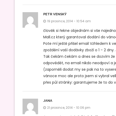
PETR VENSKÝ
19 prosince, 2014 - 10:54 am
člověk si řekne objednám si vše najedn
Mall.cz který garantoval dodání do váno
Pote mí ještě přišel email Vzhledem k 
zpoždění vaší dodávky zboží o 1 – 2 dny.
Tak čekám čekám a dnes se dozvím že 
odpovědět, na email nikdo neodpoví a j
(zapoměli dodat my se pak na to vyse
vánoce moc ale proto jsem si vybral ve
přes půl stránky: garantujeme že to do 
JANA
21 prosince, 2014 - 10:06 pm