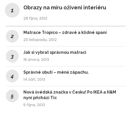
Obrazy na míru oživení interiéru
28 října, 2012
Matrace Tropico – zdravé a klidné spaní
20 listopadu, 2012
Jak si vybrat správnou matraci
16 února, 2013
Správné obutí – méně zápachu.
14 září, 2013
Nová švédská značka v Česku! Po IKEA a H&M
nyní přichází Tic
5 října, 2013