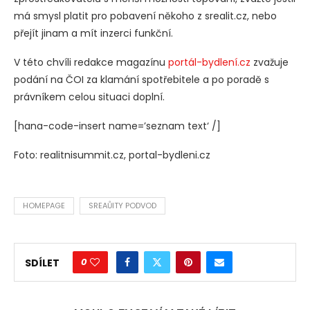
má smysl platit pro pobavení někoho z srealit.cz, nebo
přejít jinam a mít inzerci funkční.
V této chvíli redakce magazínu
portál-bydlení.cz
zvažuje
podání na ČOI za klamání spotřebitele a po poradě s
právníkem celou situaci doplní.
[hana-code-insert name=’seznam text‘ /]
Foto: realitnisummit.cz, portal-bydleni.cz
HOMEPAGE
SREAŮITY PODVOD
0
SDÍLET