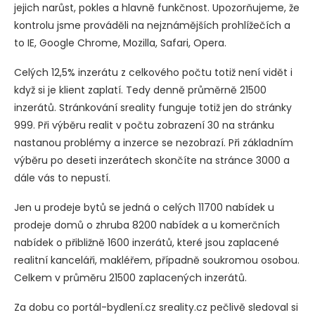
jejich narůst, pokles a hlavně funkčnost. Upozorňujeme, že
kontrolu jsme prováděli na nejznámějších prohlížečích a
to IE, Google Chrome, Mozilla, Safari, Opera.
Celých 12,5% inzerátu z celkového počtu totiž není vidět i
když si je klient zaplatí. Tedy denně průměrně 21500
inzerátů. Stránkování sreality funguje totiž jen do stránky
999. Při výběru realit v počtu zobrazení 30 na stránku
nastanou problémy a inzerce se nezobrazí. Při základním
výběru po deseti inzerátech skončíte na stránce 3000 a
dále vás to nepustí.
Jen u prodeje bytů se jedná o celých 11700 nabídek u
prodeje domů o zhruba 8200 nabídek a u komerčních
nabídek o přibližně 1600 inzerátů, které jsou zaplacené
realitní kanceláři, makléřem, případně soukromou osobou.
Celkem v průměru 21500 zaplacených inzerátů.
Za dobu co portál-bydlení.cz sreality.cz pečlivě sledoval si