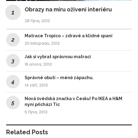
Obrazy na míru oživení interiéru
28 října, 2012
Matrace Tropico – zdravé a klidné spaní
20 listopadu, 2012
Jak si vybrat správnou matraci
16 února, 2013
Správné obutí – méně zápachu.
14 září, 2013
Nová švédská značka v Česku! Po IKEA a H&M
nyní přichází Tic
5 října, 2013
Related Posts