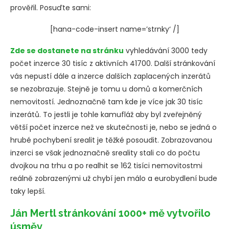
prověřil. Posuďte sami:
[hana-code-insert name=’strnky‘ /]
Zde se dostanete na stránku
vyhledávání 3000 tedy
počet inzerce 30 tisíc z aktivních 41700. Další stránkování
vás nepustí dále a inzerce dalších zaplacených inzerátů
se nezobrazuje. Stejně je tomu u domů a komerčních
nemovitostí. Jednoznačně tam kde je více jak 30 tisíc
inzerátů. To jestli je tohle kamufláž aby byl zveřejněný
větší počet inzerce než ve skutečnosti je, nebo se jedná o
hrubé pochybení srealit je těžké posoudit. Zobrazovanou
inzerci se však jednoznačně sreality stali co do počtu
dvojkou na trhu a po realhit se 162 tisíci nemovitostmi
reálně zobrazenými už chybí jen málo a eurobydlení bude
taky lepší.
Ján Mertl stránkování 1000+ mě vytvořilo
úsměv