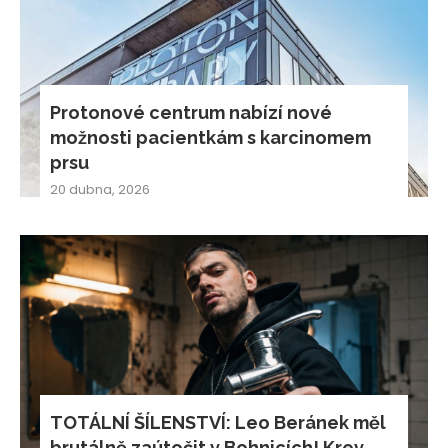
Protonové centrum nabízí nové
možnosti pacientkám s karcinomem
prsu
20 dubna, 2026
TOTÁLNÍ ŠÍLENSTVÍ: Leo Beránek měl
brutálně zaútočit v Bohnicích! Krev,