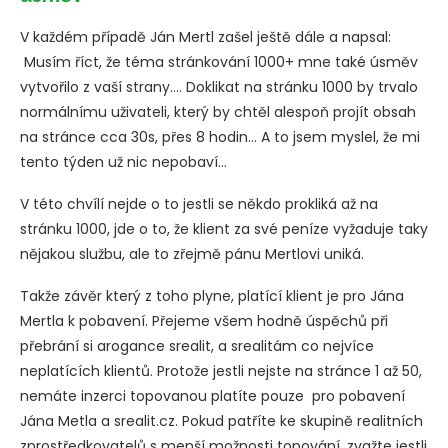
V každém případě Ján Mertl zašel ještě dále a napsal:
Musím říct, že téma stránkování 1000+ mne také úsměv
vytvořilo z vaší strany…. Doklikat na stránku 1000 by trvalo
normálnímu uživateli, který by chtěl alespoň projít obsah
na stránce cca 30s, přes 8 hodin… A to jsem myslel, že mi
tento týden už nic nepobaví…
V této chvílí nejde o to jestli se někdo prokliká až na
stránku 1000, jde o to, že klient za své peníze vyžaduje taky
nějakou službu, ale to zřejmě pánu Mertlovi uniká.
Takže závěr který z toho plyne, platící klient je pro Jána
Mertla k pobavení. Přejeme všem hodně úspěchů při
přebrání si arogance srealit, a srealitám co nejvíce
neplatících klientů. Protože jestli nejste na stránce 1 až 50,
nemáte inzerci topovanou platíte pouze pro pobavení
Jána Metla a srealit.cz. Pokud patříte ke skupině realitních
zprostředkovatelů s menší možnosti topování, zvažte jestli