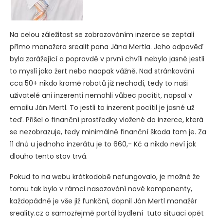
Na celou záležitost se zobrazováním inzerce se zeptali
přímo manažera srealit pana Jána Mertla. Jeho odpověď
byla zarážející a popravdě v první chvíli nebylo jasné jestli
to myslí jako žert nebo naopak vážně. Nad stránkování
cca 50+ nikdo kromě robotů již nechodí, tedy to naši
uživatelé ani inzerenti nemohli vůbec pocítit, napsal v
emailu Ján Mertl. To jestli to inzerent pocítil je jasné už
teď. Přišel o finanční prostředky vložené do inzerce, která
se nezobrazuje, tedy minimálně finanční škoda tam je. Za
11 dnů u jednoho inzerátu je to 660,- Kč a nikdo neví jak
dlouho tento stav trvá.
Pokud to na webu krátkodobě nefungovalo, je možné že
tomu tak bylo v rámci nasazování nové komponenty,
každopádně je vše již funkční, dopnil Ján Mertl manažér
sreality.cz a samozřejmě portál bydlení tuto situaci opět