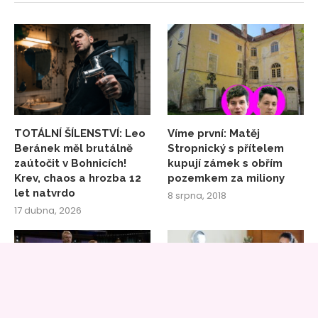
TOTÁLNÍ ŠÍLENSTVÍ: Leo
Víme první: Matěj
Beránek měl brutálně
Stropnický s přítelem
zaútočit v Bohnicích!
kupují zámek s obřím
Krev, chaos a hrozba 12
pozemkem za miliony
let natvrdo
8 srpna, 2018
17 dubna, 2026