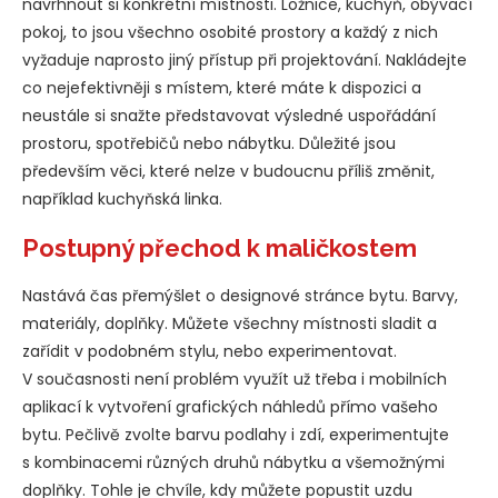
navrhnout si konkrétní místnosti. Ložnice, kuchyň, obývací
pokoj, to jsou všechno osobité prostory a každý z nich
vyžaduje naprosto jiný přístup při projektování. Nakládejte
co nejefektivněji s místem, které máte k dispozici a
neustále si snažte představovat výsledné uspořádání
prostoru, spotřebičů nebo nábytku. Důležité jsou
především věci, které nelze v budoucnu příliš změnit,
například kuchyňská linka.
Postupný přechod k maličkostem
Nastává čas přemýšlet o designové stránce bytu. Barvy,
materiály, doplňky. Můžete všechny místnosti sladit a
zařídit v podobném stylu, nebo experimentovat.
V současnosti není problém využít už třeba i mobilních
aplikací k vytvoření grafických náhledů přímo vašeho
bytu. Pečlivě zvolte barvu podlahy i zdí, experimentujte
s kombinacemi různých druhů nábytku a všemožnými
doplňky. Tohle je chvíle, kdy můžete popustit uzdu