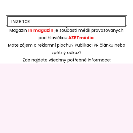
INZERCE
Magazín
In magazín
je součástí médií provozovaných
pod hlavičkou
AZETmédia
.
Máte zájem o reklamní plochu? Publikaci PR článku nebo
zpětný odkaz?
Zde najdete všechny potřebné informace:
SKUPINA AZET MÉDIA
Portál bydlení
>>
Portál realit
>>
Pěstujeme
online
>>
Azet bydlení
>>
Azet rádce
>>
Azet Life
>>
Free