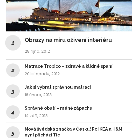
Obrazy na míru oživení interiéru
28 října, 2012
Matrace Tropico – zdravé a klidné spaní
20 listopadu, 2012
Jak si vybrat správnou matraci
16 února, 2013
Správné obutí – méně zápachu.
14 září, 2013
Nová švédská značka v Česku! Po IKEA a H&M
nyní přichází Tic