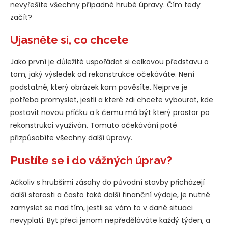
nevyřešíte všechny případné hrubé úpravy. Čím tedy
začít?
Ujasněte si, co chcete
Jako první je důležité uspořádat si celkovou představu o
tom, jaký výsledek od rekonstrukce očekáváte. Není
podstatné, který obrázek kam pověsíte. Nejprve je
potřeba promyslet, jestli a které zdi chcete vybourat, kde
postavit novou příčku a k čemu má být který prostor po
rekonstrukci využíván. Tomuto očekávání poté
přizpůsobíte všechny další úpravy.
Pustíte se i do vážných úprav?
Ačkoliv s hrubšími zásahy do původní stavby přicházejí
další starosti a často také další finanční výdaje, je nutné
zamyslet se nad tím, jestli se vám to v dané situaci
nevyplatí. Byt přeci jenom nepředěláváte každý týden, a