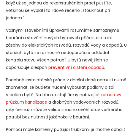
když už se jednou do rekonstrukčních prací pustíte,
většinou se vyplatí to lidově řečeno „sfouknout při
jednom.“
Vážnými stavebními úpravami rozumíme samozřejmě
bourání a stavění nových bytových příček, ale také
zásahy do elektrických rozvodů, rozvodů vody a odpadů. U
starších bytů se rozhodně nedoporučuje odkládat
kontrolu stavu všech potrubí, u bytů novějších se
doporučuje alespoň
preventivní čištění odpadů
.
Podobné instalatérské práce v dnešní době nemusí nutně
znamenat, že budete nuceni vybourat podlahy a zdi
v celém bytě. Na trhu existují firmy nabízející
kamerový
průzkum kanalizace
a drobných vodovodních rozvodů,
díky čemuž můžete velice snadno ověřit stav veškerého
potrubí bez nutnosti jakéhokoliv bourání.
Pomocí malé kamerky putující trubkami je možné odhalit