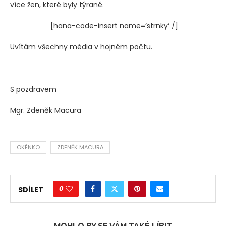
více žen, které byly týrané.
[hana-code-insert name=’strnky‘ /]
Uvítám všechny média v hojném počtu.
S pozdravem
Mgr. Zdeněk Macura
OKÉNKO
ZDENĚK MACURA
0
SDÍLET