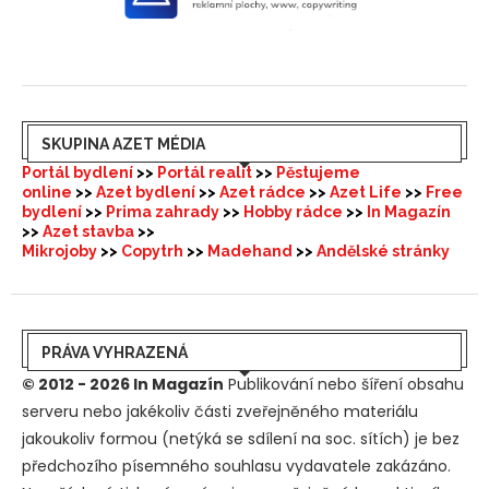
SKUPINA AZET MÉDIA
Portál bydlení
>>
Portál realit
>>
Pěstujeme
online
>>
Azet bydlení
>>
Azet rádce
>>
Azet Life
>>
Free
bydlení
>>
Prima zahrady
>>
Hobby rádce
>>
In Magazín
>>
Azet stavba
>>
Mikrojoby
>>
Copytrh
>>
Madehand
>>
Andělské stránky
PRÁVA VYHRAZENÁ
© 2012 - 2026 In Magazín
Publikování nebo šíření obsahu
serveru nebo jakékoliv části zveřejněného materiálu
jakoukoliv formou (netýká se sdílení na soc. sítích) je bez
předchozího písemného souhlasu vydavatele zakázáno.