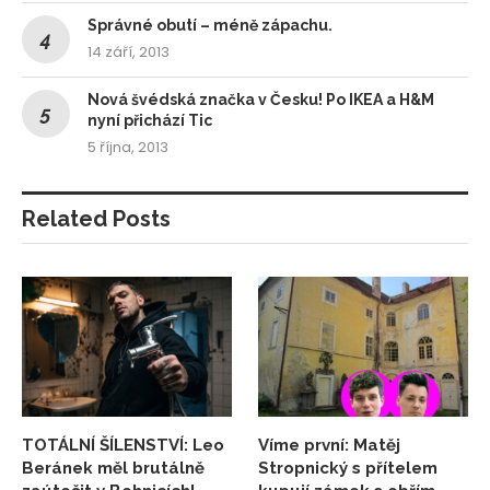
Správné obutí – méně zápachu.
14 září, 2013
Nová švédská značka v Česku! Po IKEA a H&M
nyní přichází Tic
5 října, 2013
Related Posts
TOTÁLNÍ ŠÍLENSTVÍ: Leo
Víme první: Matěj
Beránek měl brutálně
Stropnický s přítelem