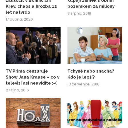
zaútočit v Bohnicích!
kupují zámek s obřím
Krev, chaos a hrozba 12
pozemkem za miliony
let natvrdo
8 srpna, 2018
17 dubna, 2026
TV Prima cenzuruje
Tchyně nebo snacha?
Show Jana Krause – co v
Kdo je lepší?
televizi asi neuvidíte :-(
13 července, 2016
27 října, 2016