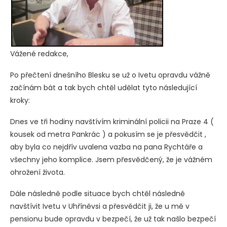
Vážené redakce,
Po přečtení dnešního Blesku se už o Ivetu opravdu vážně
začínám bát a tak bych chtěl udělat tyto následující
kroky:
Dnes ve tři hodiny navštívím kriminální policii na Praze 4 (
kousek od metra Pankrác ) a pokusím se je přesvědčit ,
aby byla co nejdřív uvalena vazba na pana Rychtáře a
všechny jeho komplice. Jsem přesvědčený, že je vážném
ohrožení života.
Dále následně podle situace bych chtěl následně
navštívit Ivetu v Uhříněvsi a přesvědčit ji, že u mě v
pensionu bude opravdu v bezpečí, že už tak našlo bezpečí