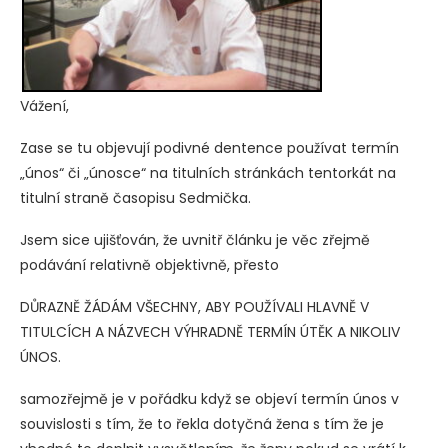
Vážení,
Zase se tu objevují podivné dentence používat termín
„únos“ či „únosce“ na titulních stránkách tentorkát na
titulní straně časopisu Sedmička.
Jsem sice ujišťován, že uvnitř článku je věc zřejmě
podávání relativně objektivně, přesto
DŮRAZNĚ ŽÁDÁM VŠECHNY, ABY POUŽÍVALI HLAVNĚ V
TITULCÍCH A NÁZVECH VÝHRADNĚ TERMÍN ÚTĚK A NIKOLIV
ÚNOS.
samozřejmě je v pořádku když se objeví termín únos v
souvislosti s tím, že to řekla dotyčná žena s tím že je