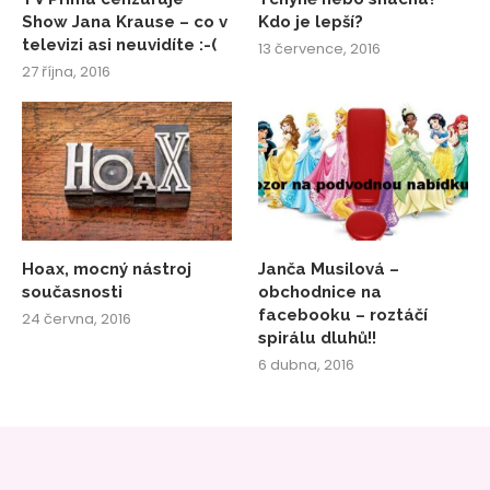
Show Jana Krause – co v
Kdo je lepší?
televizi asi neuvidíte :-(
13 července, 2016
27 října, 2016
Hoax, mocný nástroj
Janča Musilová –
současnosti
obchodnice na
facebooku – roztáčí
24 června, 2016
spirálu dluhů!!
6 dubna, 2016