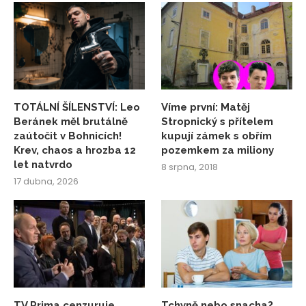
TOTÁLNÍ ŠÍLENSTVÍ: Leo
Víme první: Matěj
Beránek měl brutálně
Stropnický s přítelem
zaútočit v Bohnicích!
kupují zámek s obřím
Krev, chaos a hrozba 12
pozemkem za miliony
let natvrdo
8 srpna, 2018
17 dubna, 2026
TV Prima cenzuruje
Tchyně nebo snacha?