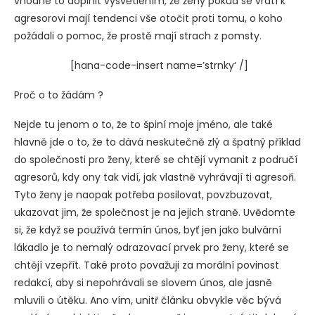
vhodné to doplnit vysvětlením, že ženy pokud se vrátí k
agresorovi mají tendenci vše otočit proti tomu, o koho
požádali o pomoc, že prostě mají strach z pomsty.
[hana-code-insert name=’strnky‘ /]
Proč o to žádám ?
Nejde tu jenom o to, že to špiní moje jméno, ale také
hlavně jde o to, že to dává neskutečně zlý a špatný příklad
do společnosti pro ženy, které se chtějí vymanit z područí
agresorů, kdy ony tak vidí, jak vlastně vyhrávají ti agresoři.
Tyto ženy je naopak potřeba posilovat, povzbuzovat,
ukazovat jim, že společnost je na jejich straně. Uvědomte
si, že když se používá termín únos, byť jen jako bulvární
lákadlo je to nemalý odrazovací prvek pro ženy, které se
chtějí vzepřít. Také proto považuji za morální povinost
redakcí, aby si nepohrávali se slovem únos, ale jasně
mluvili o útěku. Ano vím, unitř článku obvykle věc bývá