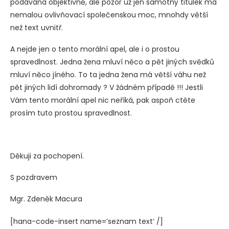
podávána objektivně, ale pozor už jen samotný titulek má
nemalou ovlivňovací společenskou moc, mnohdy větší
než text uvnitř.
A nejde jen o tento morální apel, ale i o prostou
spravedlnost. Jedna žena mluví něco a pět jiných svědků
mluví něco jíného. To ta jedna žena má větší váhu než
pět jiných lidí dohromady ? V žádném případě !!! Jestli
Vám tento morální apel nic neříká, pak aspoň ctěte
prosím tuto prostou spravedlnost.
Děkuji za pochopení.
S pozdravem
Mgr. Zdeněk Macura
[hana-code-insert name=’seznam text‘ /]