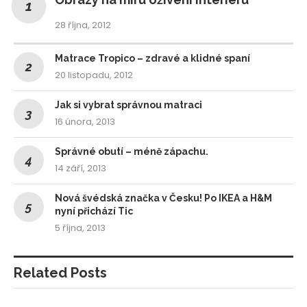
28 října, 2012
Matrace Tropico – zdravé a klidné spaní
20 listopadu, 2012
Jak si vybrat správnou matraci
16 února, 2013
Správné obutí – méně zápachu.
14 září, 2013
Nová švédská značka v Česku! Po IKEA a H&M
nyní přichází Tic
5 října, 2013
Related Posts