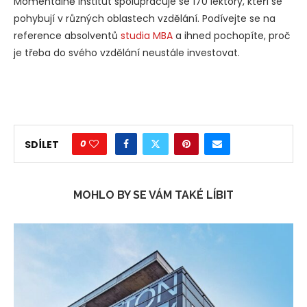
Momentálně institut spolupracuje se 170 lektory, kteří se
pohybují v různých oblastech vzdělání. Podívejte se na
reference absolventů
studia MBA
a ihned pochopíte, proč
je třeba do svého vzdělání neustále investovat.
0
SDÍLET
MOHLO BY SE VÁM TAKÉ LÍBIT