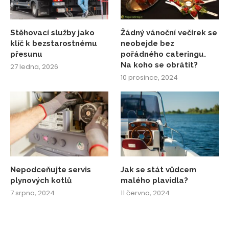
Stěhovací služby jako
Žádný vánoční večírek se
klíč k bezstarostnému
neobejde bez
přesunu
pořádného cateringu.
Na koho se obrátit?
27 ledna, 2026
10 prosince, 2024
Nepodceňujte servis
Jak se stát vůdcem
plynových kotlů
malého plavidla?
7 srpna, 2024
11 června, 2024