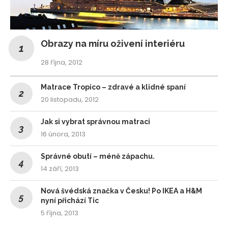
Obrazy na míru oživení interiéru
28 října, 2012
Matrace Tropico – zdravé a klidné spaní
20 listopadu, 2012
Jak si vybrat správnou matraci
16 února, 2013
Správné obutí – méně zápachu.
14 září, 2013
Nová švédská značka v Česku! Po IKEA a H&M
nyní přichází Tic
5 října, 2013