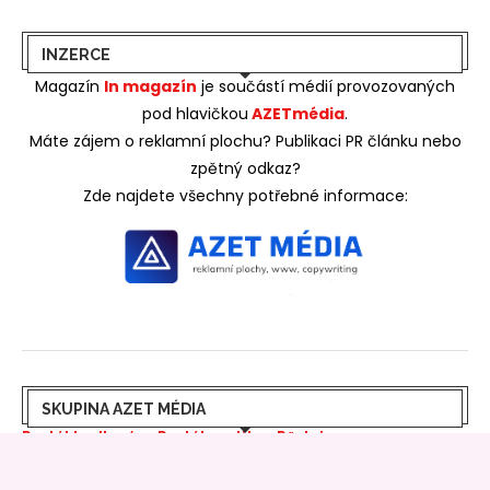
INZERCE
Magazín
In magazín
je součástí médií provozovaných
pod hlavičkou
AZETmédia
.
Máte zájem o reklamní plochu? Publikaci PR článku nebo
zpětný odkaz?
Zde najdete všechny potřebné informace:
SKUPINA AZET MÉDIA
Portál bydlení
>>
Portál realit
>>
Pěstujeme
online
>>
Azet bydlení
>>
Azet rádce
>>
Azet Life
>>
Free
bydlení
>>
Prima zahrady
>>
Hobby rádce
>>
In Magazín