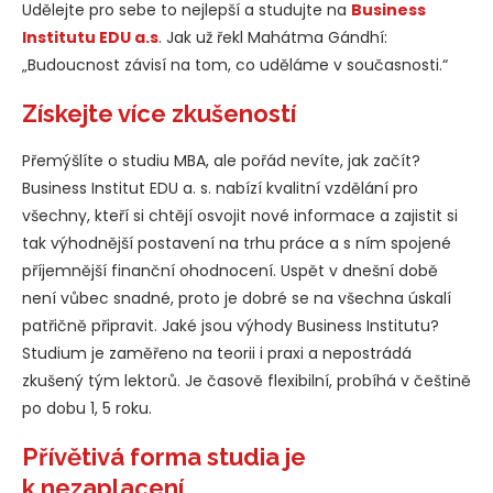
Udělejte pro sebe to nejlepší a studujte na
Business
Institutu EDU a.s
. Jak už řekl Mahátma Gándhí:
„Budoucnost závisí na tom, co uděláme v současnosti.“
Získejte více zkušeností
Přemýšlíte o studiu MBA, ale pořád nevíte, jak začít?
Business Institut EDU a. s. nabízí kvalitní vzdělání pro
všechny, kteří si chtějí osvojit nové informace a zajistit si
tak výhodnější postavení na trhu práce a s ním spojené
příjemnější finanční ohodnocení. Uspět v dnešní době
není vůbec snadné, proto je dobré se na všechna úskalí
patřičně připravit. Jaké jsou výhody Business Institutu?
Studium je zaměřeno na teorii i praxi a nepostrádá
zkušený tým lektorů. Je časově flexibilní, probíhá v češtině
po dobu 1, 5 roku.
Přívětivá forma studia je
k nezaplacení