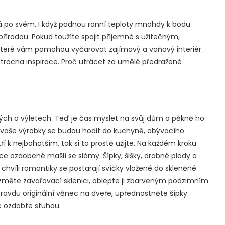
vá po svém. I když padnou ranní teploty mnohdy k bodu
přírodou. Pokud toužíte spojit příjemné s užitečným,
 které vám pomohou vyčarovat zajímavý a voňavý interiér.
n trocha inspirace. Proč utrácet za umělé předražené
ných a výletech. Teď je čas myslet na svůj dům a pěkně ho
 vaše výrobky se budou hodit do kuchyně, obývacího
 k nejbohatším, tak si to prostě užijte. Na každém kroku
nice ozdobené mašlí se slámy. Šípky, šišky, drobné plody a
chvíli romantiky se postarají svíčky vložené do skleněné
ezměte zavařovací sklenici, oblepte ji zbarveným podzimním
opravdu originální věnec na dveře, upřednostněte šípky
c ozdobte stuhou.