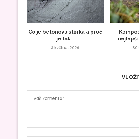
Co je betonová stěrka a proč
Kompost
je tak...
nejlepší
3 května, 2026
30
VLOŽ