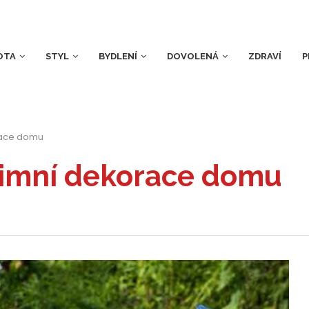
OTA
STYL
BYDLENÍ
DOVOLENÁ
ZDRAVÍ
P
race domu
zimní dekorace domu