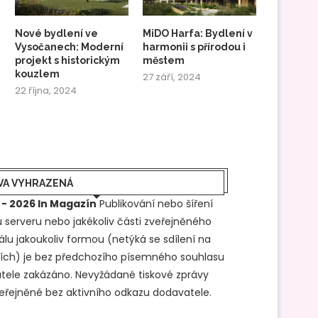
Nové bydlení ve
MiDO Harfa: Bydlení v
Vysočanech: Moderní
harmonii s přírodou i
projekt s historickým
městem
kouzlem
27 září, 2024
22 října, 2024
VA VYHRAZENÁ
 - 2026 In Magazín
Publikování nebo šíření
 serveru nebo jakékoliv části zveřejněného
álu jakoukoliv formou (netýká se sdílení na
ítích) je bez předchozího písemného souhlasu
tele zakázáno. Nevyžádané tiskové zprávy
veřejněné bez aktivního odkazu dodavatele.