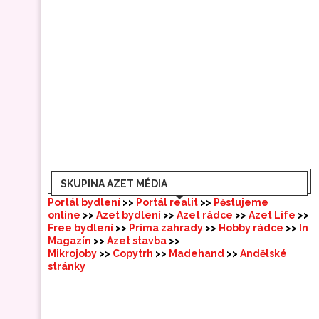
SKUPINA AZET MÉDIA
Portál bydlení
>>
Portál realit
>>
Pěstujeme
online
>>
Azet bydlení
>>
Azet rádce
>>
Azet Life
>>
Free bydlení
>>
Prima zahrady
>>
Hobby rádce
>>
In
Magazín
>>
Azet stavba
>>
Mikrojoby
>>
Copytrh
>>
Madehand
>>
Andělské
stránky