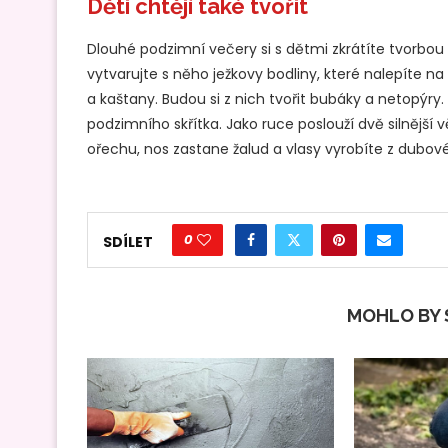
Děti chtějí také tvořit
Dlouhé podzimní večery si s dětmi zkrátíte tvorbou z p
vytvarujte s něho ježkovy bodliny, které nalepíte n
a kaštany. Budou si z nich tvořit bubáky a netopýry.
podzimního skřítka. Jako ruce poslouží dvě silnější 
ořechu, nos zastane žalud a vlasy vyrobíte z dubové
0
SDÍLET
MOHLO BY S