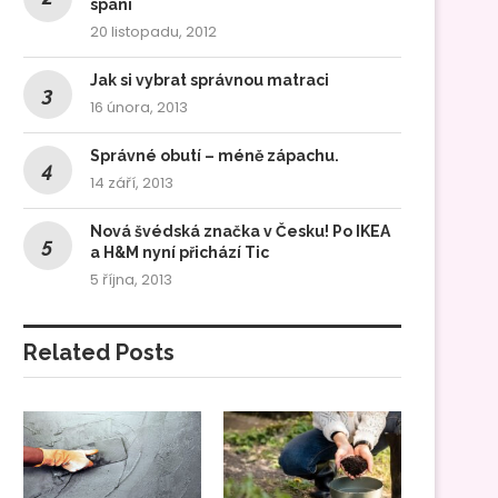
spaní
20 listopadu, 2012
Jak si vybrat správnou matraci
16 února, 2013
Správné obutí – méně zápachu.
14 září, 2013
Nová švédská značka v Česku! Po IKEA
a H&M nyní přichází Tic
5 října, 2013
Related Posts