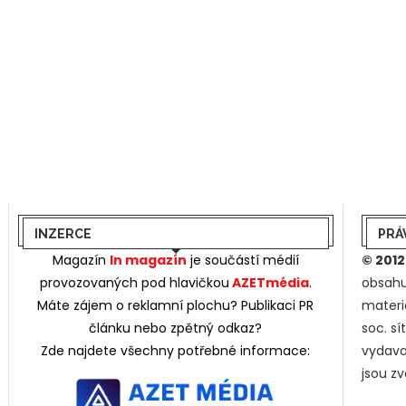
INZERCE
PRÁ
Magazín
In magazín
je součástí médií
© 2012
provozovaných pod hlavičkou
AZETmédia
.
obsahu
Máte zájem o reklamní plochu? Publikaci PR
materi
článku nebo zpětný odkaz?
soc. s
Zde najdete všechny potřebné informace:
vydava
jsou z