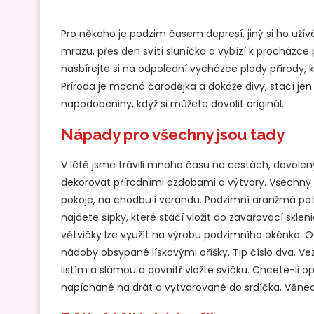
Pro někoho je podzim časem depresí, jiný si ho uží
mrazu, přes den svítí sluníčko a vybízí k procházce 
nasbírejte si na odpolední vycházce plody přírody,
Příroda je mocná čarodějka a dokáže divy, stačí je
napodobeniny, když si můžete dovolit originál.
Nápady pro všechny jsou tady
V létě jsme trávili mnoho času na cestách, dovole
dekorovat přírodními ozdobami a výtvory. Všechny
pokoje, na chodbu i verandu. Podzimní aranžmá patří
najdete šípky, které stačí vložit do zavařovací skle
větvičky lze využít na výrobu podzimního okénka. O 
nádoby obsypané lískovými oříšky. Tip číslo dva. V
listím a slámou a dovnitř vložte svíčku. Chcete-li 
napíchané na drát a vytvarované do srdíčka. Věne