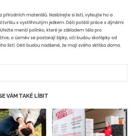
řírodních materiálů. Nasbírejte si listí, vylisujte ho a
a čtvrtku s vystřihnutým ježkem. Děti potěší práce s dýněmi
 Uřežte menší polínko, které je základem těla pro
větve, o úsměv se postarají šípky, oči budou skořápky od
ho listí. Děti budou nadšené, že mají svého skřítka doma.
E VÁM TAKÉ LÍBIT