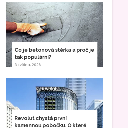
Co je betonová stěrka a proč je
tak populární?
3 května, 2026
Revolut chystá první
kamennou pobočku. O které