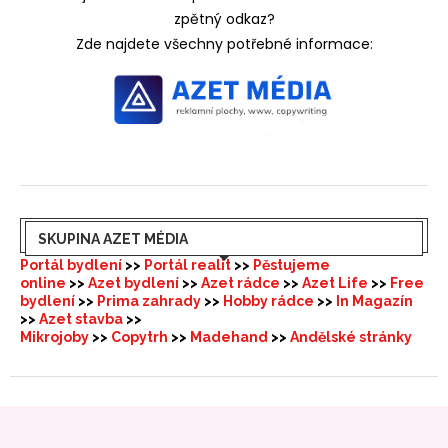
zpětný odkaz?
Zde najdete všechny potřebné informace:
SKUPINA AZET MÉDIA
Portál bydlení
>>
Portál realit
>>
Pěstujeme
online
>>
Azet bydlení
>>
Azet rádce
>>
Azet Life
>>
Free
bydlení
>>
Prima zahrady
>>
Hobby rádce
>>
In Magazín
>>
Azet stavba
>>
Mikrojoby
>>
Copytrh
>>
Madehand
>>
Andělské stránky
PRÁVA VYHRAZENÁ