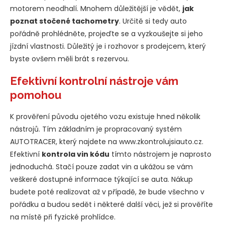
motorem neodhalí. Mnohem důležitější je vědět,
jak
poznat stočené tachometry
. Určitě si tedy auto
pořádně prohlédněte, projeďte se a vyzkoušejte si jeho
jízdní vlastnosti. Důležitý je i rozhovor s prodejcem, který
byste ovšem měli brát s rezervou.
Efektivní kontrolní nástroje vám
pomohou
K prověření původu ojetého vozu existuje hned několik
nástrojů. Tím základním je propracovaný systém
AUTOTRACER, který najdete na www.zkontrolujsiauto.cz.
Efektivní
kontrola vin kódu
tímto nástrojem je naprosto
jednoduchá. Stačí pouze zadat vin a ukážou se vám
veškeré dostupné informace týkající se auta. Nákup
budete poté realizovat až v případě, že bude všechno v
pořádku a budou sedět i některé další věci, jež si prověříte
na místě při fyzické prohlídce.