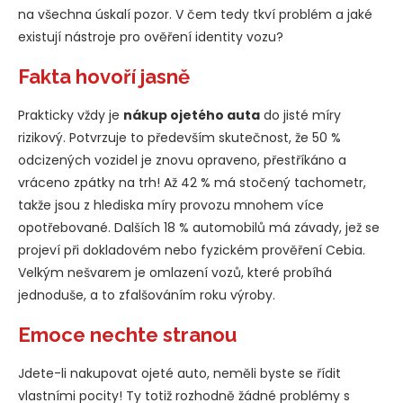
na všechna úskalí pozor. V čem tedy tkví problém a jaké
existují nástroje pro ověření identity vozu?
Fakta hovoří jasně
Prakticky vždy je
nákup ojetého auta
do jisté míry
rizikový. Potvrzuje to především skutečnost, že 50 %
odcizených vozidel je znovu opraveno, přestříkáno a
vráceno zpátky na trh! Až 42 % má stočený tachometr,
takže jsou z hlediska míry provozu mnohem více
opotřebované. Dalších 18 % automobilů má závady, jež se
projeví při dokladovém nebo fyzickém prověření Cebia.
Velkým nešvarem je omlazení vozů, které probíhá
jednoduše, a to zfalšováním roku výroby.
Emoce nechte stranou
Jdete-li nakupovat ojeté auto, neměli byste se řídit
vlastními pocity! Ty totiž rozhodně žádné problémy s