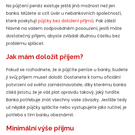
Na půjčení peněz existuje ještě jiná možnost než jen
banka. Můžete si vzít úvěr u nebankovních společností,
které poskytují
půjčky bez doložení příjmů
. Pak záleží
hlavně na vašem zodpovědném posouzení, jestli máte
dostatečný příjem, abyste zvládali dlužnou částku bez
problému splácet.
Jak mám doložit příjem?
Pokud se rozhodnete, že si půjčíte peníze u banky, budete
jí svůj příjem muset doložit. Dostanete k tomu oficiální
potvrzení od svého zaměstnavatele, díky kterému banka
získá jistotu, že je váš plat opravdu takový, jaký tvrdíte.
Banka potřebuje znát všechny vaše závazky. Jestliže tedy
už nějaké půjčky splácíte nebo vystupujete jako ručitel, je
potřeba s tím banku obeznámit.
Minimální výše příjmu