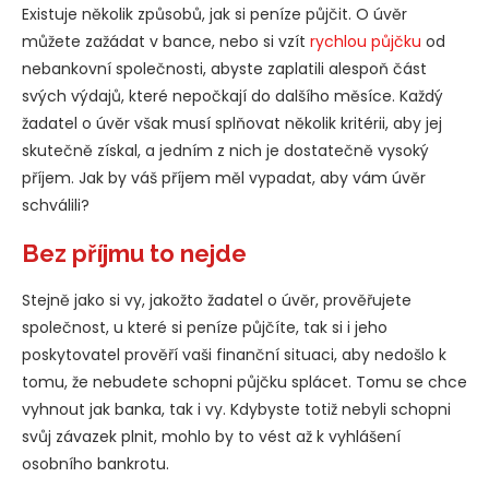
Existuje několik způsobů, jak si peníze půjčit. O úvěr
můžete zažádat v bance, nebo si vzít
rychlou půjčku
od
nebankovní společnosti, abyste zaplatili alespoň část
svých výdajů, které nepočkají do dalšího měsíce. Každý
žadatel o úvěr však musí splňovat několik kritérii, aby jej
skutečně získal, a jedním z nich je dostatečně vysoký
příjem. Jak by váš příjem měl vypadat, aby vám úvěr
schválili?
Bez příjmu to nejde
Stejně jako si vy, jakožto žadatel o úvěr, prověřujete
společnost, u které si peníze půjčíte, tak si i jeho
poskytovatel prověří vaši finanční situaci, aby nedošlo k
tomu, že nebudete schopni půjčku splácet. Tomu se chce
vyhnout jak banka, tak i vy. Kdybyste totiž nebyli schopni
svůj závazek plnit, mohlo by to vést až k vyhlášení
osobního bankrotu.