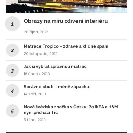
Obrazy na míru oživení interiéru
28 října, 2012
Matrace Tropico – zdravé a klidné spaní
20 listopadu, 2012
Jak si vybrat správnou matraci
16 února, 2013
Správné obutí – méně zápachu.
14 září, 2013
Nová švédská značka v Česku! Po IKEA a H&M
nyní přichází Tic
5 října, 2013