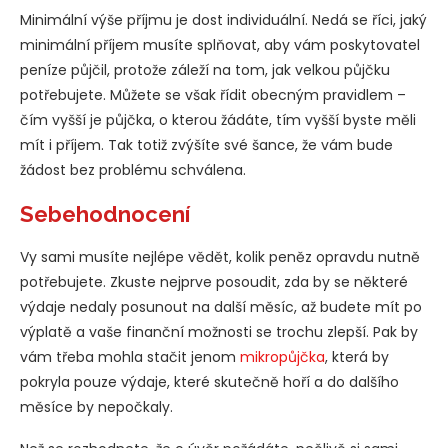
Minimální výše příjmu je dost individuální. Nedá se říci, jaký
minimální příjem musíte splňovat, aby vám poskytovatel
peníze půjčil, protože záleží na tom, jak velkou půjčku
potřebujete. Můžete se však řídit obecným pravidlem –
čím vyšší je půjčka, o kterou žádáte, tím vyšší byste měli
mít i příjem. Tak totiž zvýšíte své šance, že vám bude
žádost bez problému schválena.
Sebehodnocení
Vy sami musíte nejlépe vědět, kolik peněz opravdu nutně
potřebujete. Zkuste nejprve posoudit, zda by se některé
výdaje nedaly posunout na další měsíc, až budete mít po
výplatě a vaše finanční možnosti se trochu zlepší. Pak by
vám třeba mohla stačit jenom
mikropůjčka
, která by
pokryla pouze výdaje, které skutečně hoří a do dalšího
měsíce by nepočkaly.