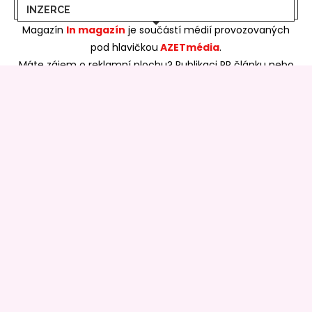
INZERCE
Magazín
In magazín
je součástí médií provozovaných
pod hlavičkou
AZETmédia
.
Máte zájem o reklamní plochu? Publikaci PR článku nebo
zpětný odkaz?
Zde najdete všechny potřebné informace:
SKUPINA AZET MÉDIA
Portál bydlení
>>
Portál realit
>>
Pěstujeme
online
>>
Azet bydlení
>>
Azet rádce
>>
Azet Life
>>
Free
bydlení
>>
Prima zahrady
>>
Hobby rádce
>>
In Magazín
>>
Azet stavba
>>
Mikrojoby
>>
Copytrh
>>
Madehand
>>
Andělské stránky