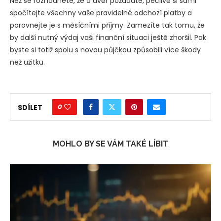
Než se rozhodnete, že o úvěr požádáte, pečlivě si sami
spočítejte všechny vaše pravidelné odchozí platby a
porovnejte je s měsíčními příjmy. Zamezíte tak tomu, že
by další nutný výdaj vaši finanční situaci ještě zhoršil. Pak
byste si totiž spolu s novou půjčkou způsobili více škody
než užitku.
0
SDÍLET
MOHLO BY SE VÁM TAKÉ LÍBIT