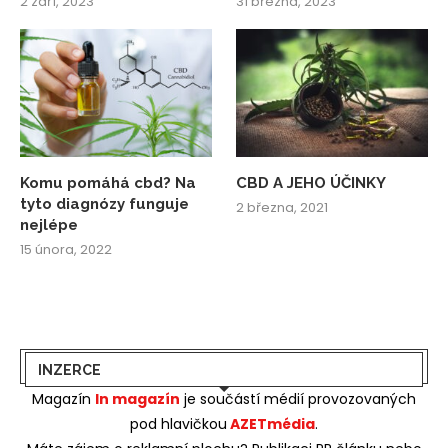
2 září, 2023
31 března, 2023
Komu pomáhá cbd? Na
CBD A JEHO ÚČINKY
tyto diagnózy funguje
2 března, 2021
nejlépe
15 února, 2022
INZERCE
Magazín
In magazín
je součástí médií provozovaných
pod hlavičkou
AZETmédia
.