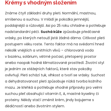
Krémy s vhodným složením
Známe čtyři základní druhy pleti. Normální, mastnou,
smíšenou a suchou. V mládí je pokožka jemnější,
poddajnější a růžovější. Asi po 25 roku chřadne a potřebuje
nadstandardní péči.
Suchá kůže
způsobuje předčasné
vrásky, po kterých netouží jistě žádná dáma. Citlivost pleti
postupem věku roste. Tento faktor má na svědomí hned
několik vnějších a vnitřních vlivů – chlorovaná voda
v bazénu, solárium, větrné počasí, přetopený prostor
anebo naopak hodně klimatizované prostředí. Životní styl
je jedním ze stěžejních faktorů, které stav pokožky
ovlivňují. Pleti schází tuk, vlhkost a tvoří se vrásky. Suchost
a dehydratovanost pleti způsobuje nízká tvorba kožního
mazu. Je křehká a potřebuje vhodné přípravky pro velmi
suchou pleť obsahující vitamín E, A, mastné kyseliny či
proteiny. Někdy stačí změnit krém, jindy bojujeme s
dědičností anebo životním stylem.