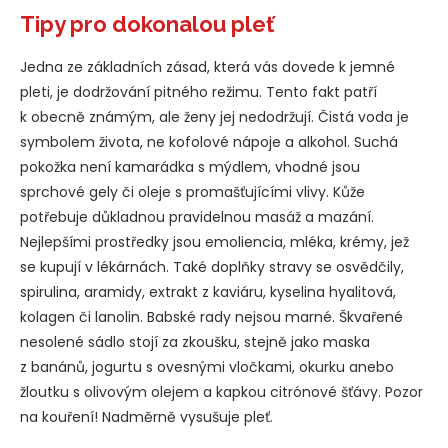
Tipy pro dokonalou pleť
Jedna ze základních zásad, která vás dovede k jemné
pleti, je dodržování pitného režimu. Tento fakt patří
k obecně známým, ale ženy jej nedodržují. Čistá voda je
symbolem života, ne kofolové nápoje a alkohol. Suchá
pokožka není kamarádka s mýdlem, vhodné jsou
sprchové gely či oleje s promašťujícími vlivy. Kůže
potřebuje důkladnou pravidelnou masáž a mazání.
Nejlepšími prostředky jsou emoliencia, mléka, krémy, jež
se kupují v lékárnách. Také doplňky stravy se osvědčily,
spirulina, aramidy, extrakt z kaviáru, kyselina hyalitová,
kolagen či lanolin. Babské rady nejsou marné. Škvařené
nesolené sádlo stojí za zkoušku, stejně jako maska
z banánů, jogurtu s ovesnými vločkami, okurku anebo
žloutku s olivovým olejem a kapkou citrónové šťávy. Pozor
na kouření! Nadměrně vysušuje pleť.