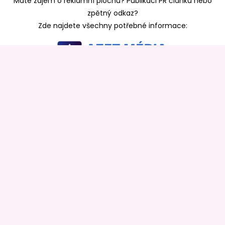
Máte zájem o reklamní plochu? Publikaci PR článku nebo
zpětný odkaz?
Zde najdete všechny potřebné informace:
SKUPINA AZET MÉDIA
Portál bydlení
>>
Portál realit
>>
Pěstujeme
online
>>
Azet bydlení
>>
Azet rádce
>>
Azet Life
>>
Free
bydlení
>>
Prima zahrady
>>
Hobby rádce
>>
In Magazín
>>
Azet stavba
>>
Mikrojoby
>>
Copytrh
>>
Madehand
>>
Andělské stránky
PRÁVA VYHRAZENÁ