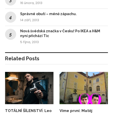
16 února, 2013
Správné obutí – méně zápachu.
14 září, 2013
Nová švédská značka v Česku! Po IKEA a H&M
nyní přichází Tic
5 října, 2013
Related Posts
TOTÁLNÍ ŠÍLENSTVÍ: Leo
Víme první: Matěj