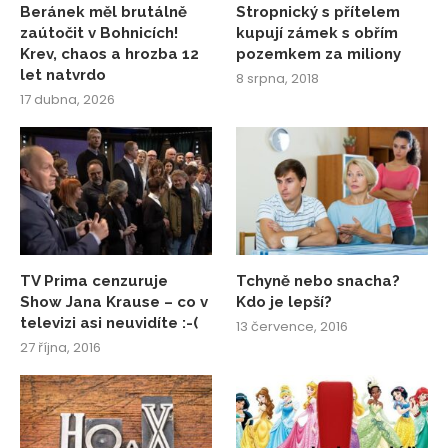
Beránek měl brutálně
Stropnický s přítelem
zaútočit v Bohnicích!
kupují zámek s obřím
Krev, chaos a hrozba 12
pozemkem za miliony
let natvrdo
8 srpna, 2018
17 dubna, 2026
TV Prima cenzuruje
Tchyně nebo snacha?
Show Jana Krause – co v
Kdo je lepší?
televizi asi neuvidíte :-(
13 července, 2016
27 října, 2016