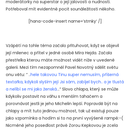
moderátorky na superstar o její jalovosti a nudnosti.
Potřeboval mít evidentně pocit sounáležitosti někoho.
[hana-code-insert name=’strnky‘ /]
Vzápětí na tohle téma začalo přituhovat, když se objevil
její milenec a přítel v jedné osobě Míra Hejda. Začala
přestřelka kterou máte možnost vidět níže v uvedené
galerii. Mezi tím nezapomněl Pavel Novotný sdělit světu
onu větu: “ .
.hele takovou Tinu super nemusím, příšerná
textařka, kdykoli slyším její Jsi sám, zabíjel bych.. a je tlustá
a nelíbí se mi jako ženská.
..“ Slovo chlapa, který se může
kdykoliv postavit na váhu s menším tahačem a
porovnávat jestli je jeho Michelin lepší. Popravdě být na
chlapy a mít tuto jedinou možnost, tak už existuji pouze
jako vzpomínka a hodím si to na první vyvýšené rampě:-(
Nicméně jeho posedlost právě Zorou Kepkovou je zcela