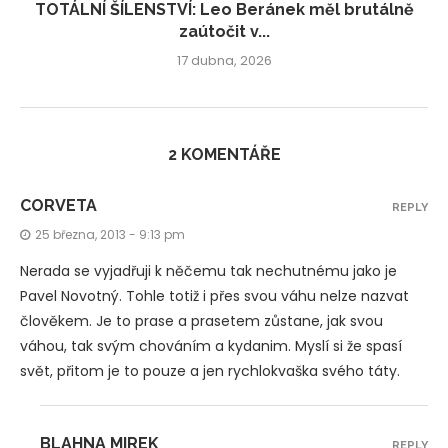
TOTÁLNÍ ŠÍLENSTVÍ: Leo Beránek měl brutálně
zaútočit v...
17 dubna, 2026
2 KOMENTÁŘE
CORVETA
REPLY
25 března, 2013 - 9:13 pm
Nerada se vyjadřuji k něčemu tak nechutnému jako je
Pavel Novotný. Tohle totiž i přes svou váhu nelze nazvat
člověkem. Je to prase a prasetem zůstane, jak svou
váhou, tak svým chováním a kydanim. Myslí si že spasí
svět, přitom je to pouze a jen rychlokvaška svého táty.
BLAHNA MIREK
REPLY