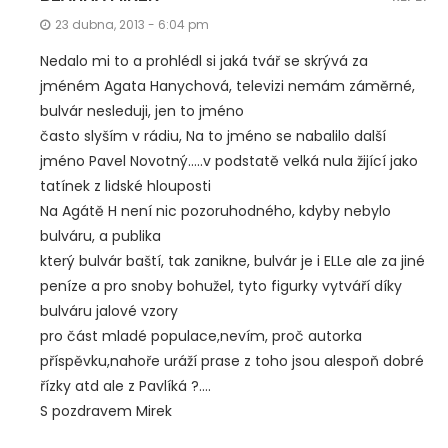
23 dubna, 2013 - 6:04 pm
Nedalo mi to a prohlédl si jaká tvář se skrývá za
jméném Agata Hanychová, televizi nemám záměrné,
bulvár nesleduji, jen to jméno
často slyším v rádiu, Na to jméno se nabalilo další
jméno Pavel Novotný…..v podstatě velká nula žijící jako
tatínek z lidské hlouposti
Na Agátě H není nic pozoruhodného, kdyby nebylo
bulváru, a publika
který bulvár baští, tak zanikne, bulvár je i ELLe ale za jiné
peníze a pro snoby bohužel, tyto figurky vytváří díky
bulváru jalové vzory
pro část mladé populace,nevím, proč autorka
příspěvku,nahoře uráží prase z toho jsou alespoň dobré
řízky atd ale z Pavlíká ?….
S pozdravem Mirek