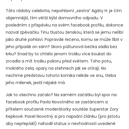
Táto rádoby celebrita, nepohlavní „sestra“ Agáty H. je čím
objemnější, tím větší kýbl domovního odpadu. V
posledním z příspěvku na svém facebook profilu, dokonce
nazval zpěvačku Tinu tlustou ženskou, která se jemu nelíbí
jako druhé pohlaví. Popravdě řečeno, komu se může líbit v
jeho případě on sám? Skoro půltunová bečka sádla bez
krku? Snad by to chtělo jenom trošku více koukat do
zrcadla a mít trošku pokoru před světem. Toho potu,
mokrého čela, opary na stehnech jak se otírají. No
nechme představu tohoto komika někde ve snu, třeba
jeho milenek, jestli nějaké má.
Jak to všechno začalo? Na samém začátku byl spor na
facebook profilu Pavla Novotného se zastáncem a
přítelem současné moderátorky soutěže Superstar Zory
Kepkové. Pavel Novotný si pro napsání článku (pro jistotu
aby nepřepískl) nahodil status o nevhodnosti uvedené