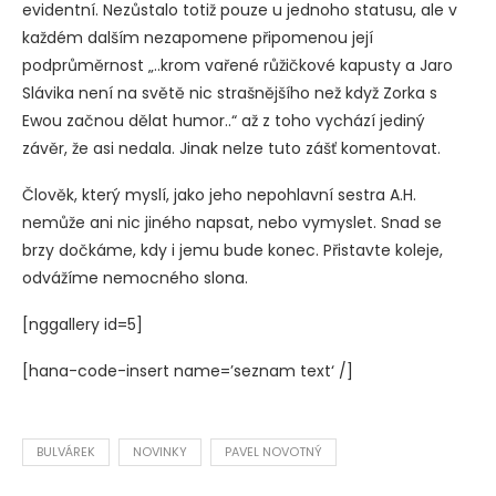
evidentní. Nezůstalo totiž pouze u jednoho statusu, ale v
každém dalším nezapomene připomenou její
podprůměrnost „..krom vařené růžičkové kapusty a Jaro
Slávika není na světě nic strašnějšího než když Zorka s
Ewou začnou dělat humor..“ až z toho vychází jediný
závěr, že asi nedala. Jinak nelze tuto zášť komentovat.
Člověk, který myslí, jako jeho nepohlavní sestra A.H.
nemůže ani nic jiného napsat, nebo vymyslet. Snad se
brzy dočkáme, kdy i jemu bude konec. Přistavte koleje,
odvážíme nemocného slona.
[nggallery id=5]
[hana-code-insert name=’seznam text‘ /]
BULVÁREK
NOVINKY
PAVEL NOVOTNÝ