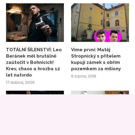
TOTÁLNÍ ŠÍLENSTVÍ: Leo
Víme první: Matěj
Beránek měl brutálně
Stropnický s přítelem
zaútočit v Bohnicích!
kupují zámek s obřím
Krev, chaos a hrozba 12
pozemkem za miliony
let natvrdo
8 srpna, 2018
17 dubna, 2026