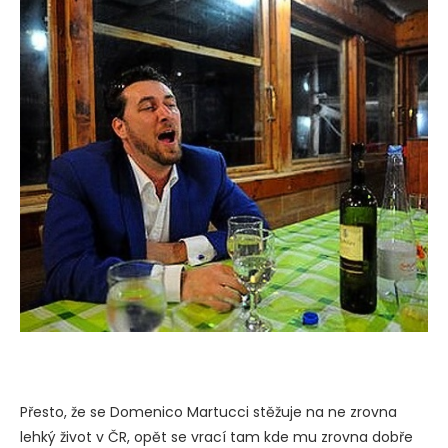
Přesto, že se Domenico Martucci stěžuje na ne zrovna
lehký život v ČR, opět se vrací tam kde mu zrovna dobře