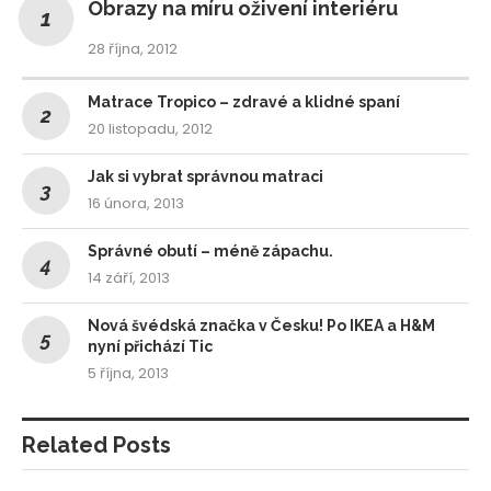
Obrazy na míru oživení interiéru
28 října, 2012
Matrace Tropico – zdravé a klidné spaní
20 listopadu, 2012
Jak si vybrat správnou matraci
16 února, 2013
Správné obutí – méně zápachu.
14 září, 2013
Nová švédská značka v Česku! Po IKEA a H&M
nyní přichází Tic
5 října, 2013
Related Posts