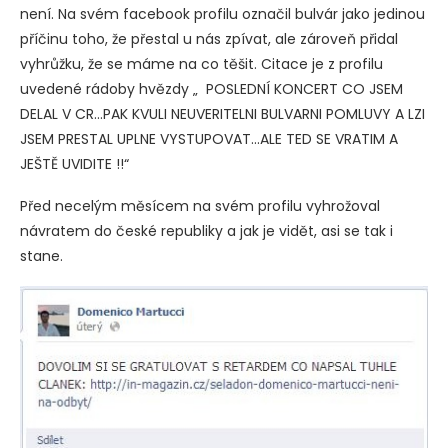
není. Na svém facebook profilu označil bulvár jako jedinou
příčinu toho, že přestal u nás zpívat, ale zároveň přidal
vyhrůžku, že se máme na co těšit. Citace je z profilu
uvedené rádoby hvězdy „ POSLEDNÍ KONCERT CO JSEM
DELAL V CR…PAK KVULI NEUVERITELNI BULVARNI POMLUVY A LZI
JSEM PRESTAL UPLNE VYSTUPOVAT…ALE TED SE VRATIM A
JEŠTĚ UVIDITE !!“
Před necelým měsícem na svém profilu vyhrožoval
návratem do české republiky a jak je vidět, asi se tak i
stane.