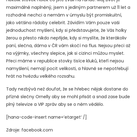
maximálně naplněný, jsem s jediným partnerem už 11 let a
rozhodně nechci a nemám v úmyslu být promiskuitní,
jako většina rádoby celebrit. Závidím Vám pouze vaši
jednoduchost myšlení, kdy si představujete, že Vás holky
žerou a přesto nikdo nepřijde, kdy si myslíte, že kterákoliv
paní, slečna, dáma v ČR vám skočí na flus. Nejsou přeci až
na výjimky, všechny slepice, jak si cizinci můžou myslet.
Přeci máme v republice stovky tisíce kluků, kteří nejsou
namyšlení, nemají pocit velikosti, a hlavně se nepotřebují
hrát na hvězdu velkého rozsahu.
Tady nezbývá než doufat, že se hřebec nějak dostane do
přízně slečny Ornelly aby se mohl přisát a snad zase bude
plný televize a VIP zpráv aby se o něm vědělo.
[hana-code-insert name=’etarget‘ /]
Zdroje: facebook.com