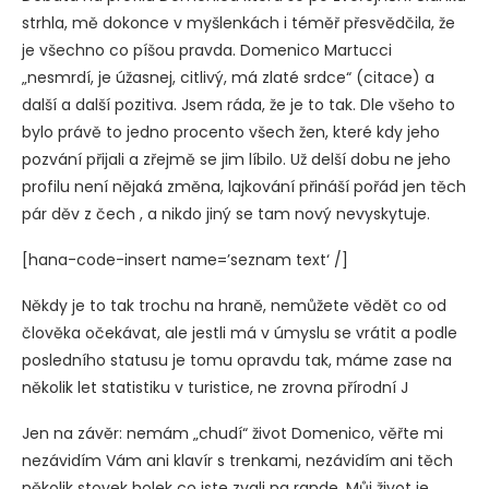
strhla, mě dokonce v myšlenkách i téměř přesvědčila, že
je všechno co píšou pravda. Domenico Martucci
„nesmrdí, je úžasnej, citlivý, má zlaté srdce“ (citace) a
další a další pozitiva. Jsem ráda, že je to tak. Dle všeho to
bylo právě to jedno procento všech žen, které kdy jeho
pozvání přijali a zřejmě se jim líbilo. Už delší dobu ne jeho
profilu není nějaká změna, lajkování přináší pořád jen těch
pár děv z čech , a nikdo jiný se tam nový nevyskytuje.
[hana-code-insert name=’seznam text‘ /]
Někdy je to tak trochu na hraně, nemůžete vědět co od
člověka očekávat, ale jestli má v úmyslu se vrátit a podle
posledního statusu je tomu opravdu tak, máme zase na
několik let statistiku v turistice, ne zrovna přírodní J
Jen na závěr: nemám „chudí“ život Domenico, věřte mi
nezávidím Vám ani klavír s trenkami, nezávidím ani těch
několik stovek holek co jste zvali na rande. Můj život je