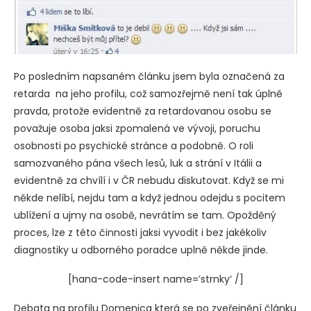
Po posledním napsaném článku jsem byla označená za
retarda na jeho profilu, což samozřejmě není tak úplně
pravda, protože evidentně za retardovanou osobu se
považuje osoba jaksi zpomalená ve vývoji, poruchu
osobnosti po psychické stránce a podobně. O roli
samozvaného pána všech lesů, luk a strání v Itálii a
evidentně za chvílí i v ČR nebudu diskutovat. Když se mi
někde nelíbí, nejdu tam a když jednou odejdu s pocitem
ublížení a ujmy na osobě, nevrátím se tam. Opožděný
proces, lze z této činnosti jaksi vyvodit i bez jakékoliv
diagnostiky u odborného poradce uplně někde jinde.
[hana-code-insert name=’strnky‘ /]
Debata na profilu Domenica která se po zveřejnění článku