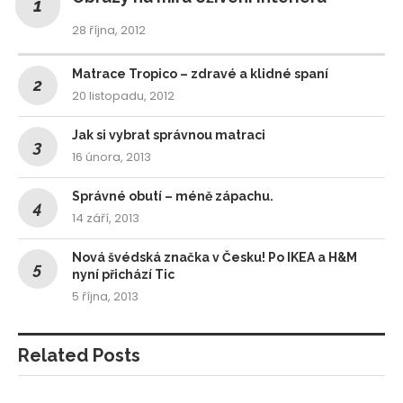
28 října, 2012
Matrace Tropico – zdravé a klidné spaní
20 listopadu, 2012
Jak si vybrat správnou matraci
16 února, 2013
Správné obutí – méně zápachu.
14 září, 2013
Nová švédská značka v Česku! Po IKEA a H&M
nyní přichází Tic
5 října, 2013
Related Posts