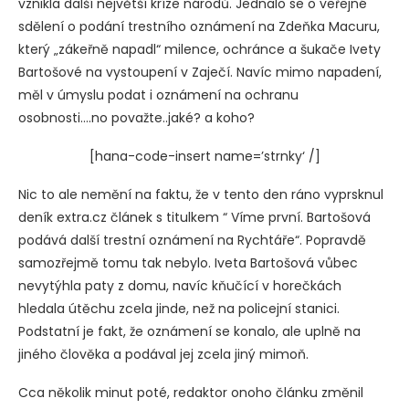
vznikla další největší kríze národů. Jednalo se o veřejné
sdělení o podání trestního oznámení na Zdeňka Macuru,
který „zákeřně napadl“ milence, ochránce a šukače Ivety
Bartošové na vystoupení v Zaječí. Navíc mimo napadení,
měl v úmyslu podat i oznámení na ochranu
osobnosti….no považte..jaké? a koho?
[hana-code-insert name=’strnky‘ /]
Nic to ale nemění na faktu, že v tento den ráno vyprsknul
deník extra.cz článek s titulkem “ Víme první. Bartošová
podává další trestní oznámení na Rychtáře“. Popravdě
samozřejmě tomu tak nebylo. Iveta Bartošová vůbec
nevytýhla paty z domu, navíc kňučící v horečkách
hledala útěchu zcela jinde, než na policejní stanici.
Podstatní je fakt, že oznámení se konalo, ale uplně na
jiného člověka a podával jej zcela jiný mimoň.
Cca několik minut poté, redaktor onoho článku změnil