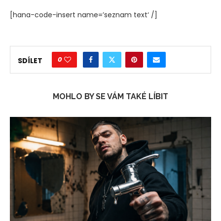
[hana-code-insert name=’seznam text‘ /]
0
SDÍLET
MOHLO BY SE VÁM TAKÉ LÍBIT