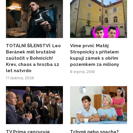
TOTÁLNÍ ŠÍLENSTVÍ: Leo
Víme první: Matěj
Beránek měl brutálně
Stropnický s přítelem
zaútočit v Bohnicích!
kupují zámek s obřím
Krev, chaos a hrozba 12
pozemkem za miliony
let natvrdo
8 srpna, 2018
17 dubna, 2026
TV Prima cenzuruje
Tchyně nebo snacha?