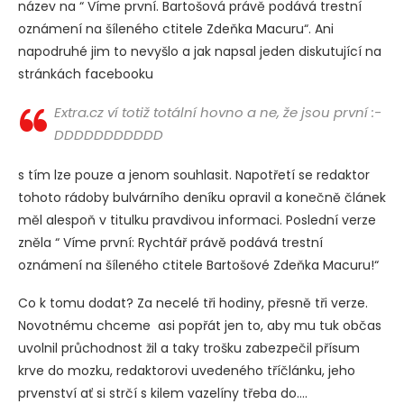
název na “ Víme první. Bartošová právě podává trestní
oznámení na šíleného ctitele Zdeňka Macuru“. Ani
napodruhé jim to nevyšlo a jak napsal jeden diskutující na
stránkách facebooku
Extra.cz ví totiž totální hovno a ne, že jsou první :-
DDDDDDDDDDD
s tím lze pouze a jenom souhlasit. Napotřetí se redaktor
tohoto rádoby bulvárního deníku opravil a konečně článek
měl alespoň v titulku pravdivou informaci. Poslední verze
zněla “ Víme první: Rychtář právě podává trestní
oznámení na šíleného ctitele Bartošové Zdeňka Macuru!“
Co k tomu dodat? Za necelé tři hodiny, přesně tři verze.
Novotnému chceme asi popřát jen to, aby mu tuk občas
uvolnil průchodnost žil a taky trošku zabezpečil přísum
krve do mozku, redaktorovi uvedeného tříčlánku, jeho
prvenství ať si strčí s kilem vazelíny třeba do….