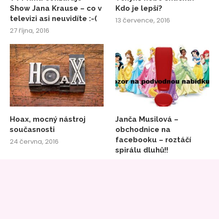
Show Jana Krause – co v
Kdo je lepší?
televizi asi neuvidíte :-(
13 července, 2016
27 října, 2016
Hoax, mocný nástroj
Janča Musilová –
současnosti
obchodnice na
facebooku – roztáčí
24 června, 2016
spirálu dluhů!!
6 dubna, 2016