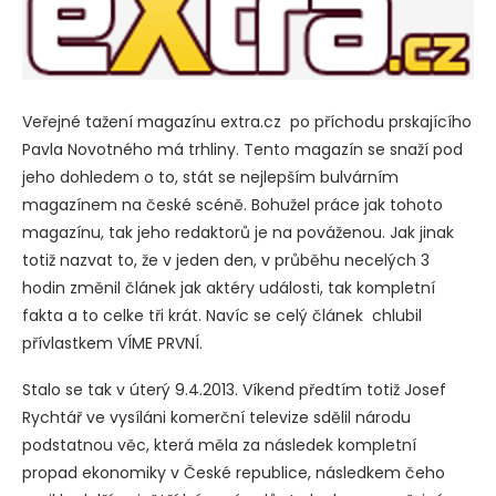
Veřejné tažení magazínu extra.cz po příchodu prskajícího
Pavla Novotného má trhliny. Tento magazín se snaží pod
jeho dohledem o to, stát se nejlepším bulvárním
magazínem na české scéně. Bohužel práce jak tohoto
magazínu, tak jeho redaktorů je na pováženou. Jak jinak
totiž nazvat to, že v jeden den, v průběhu necelých 3
hodin změnil článek jak aktéry události, tak kompletní
fakta a to celke tři krát. Navíc se celý článek chlubil
přívlastkem VÍME PRVNÍ.
Stalo se tak v úterý 9.4.2013. Víkend předtím totiž Josef
Rychtář ve vysíláni komerční televize sdělil národu
podstatnou věc, která měla za následek kompletní
propad ekonomiky v České republice, následkem čeho