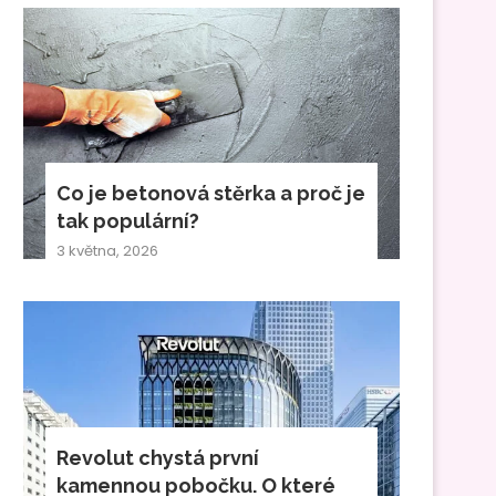
Co je betonová stěrka a proč je
tak populární?
3 května, 2026
Revolut chystá první
kamennou pobočku. O které