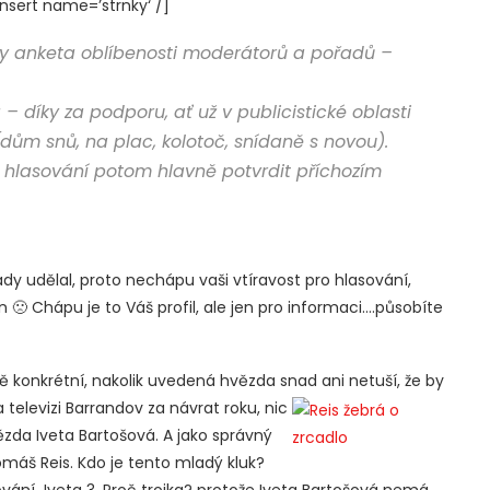
sert name=’strnky‘ /]
dy anketa oblíbenosti moderátorů a pořadů –
 díky za podporu, ať už v publicistické oblasti
dům snů, na plac, kolotoč, snídaně s novou).
a hlasování potom hlavně potvrdit příchozím
y udělal, proto nechápu vaši vtíravost pro hlasování,
 🙁 Chápu je to Váš profil, ale jen pro informaci….působíte
ě konkrétní, nakolik uvedená hvězda snad ani netuší, že by
televizi Barrandov za návrat roku, nic
zda Iveta Bartošová. A jako správný
omáš Reis. Kdo je tento mladý kluk?
vání Iveta 3. Proč trojka? protože Iveta Bartošová nemá