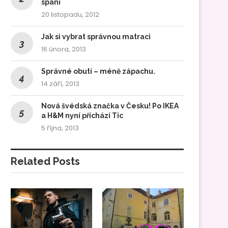
spaní
20 listopadu, 2012
Jak si vybrat správnou matraci
16 února, 2013
Správné obutí – méně zápachu.
14 září, 2013
Nová švédská značka v Česku! Po IKEA
a H&M nyní přichází Tic
5 října, 2013
Related Posts