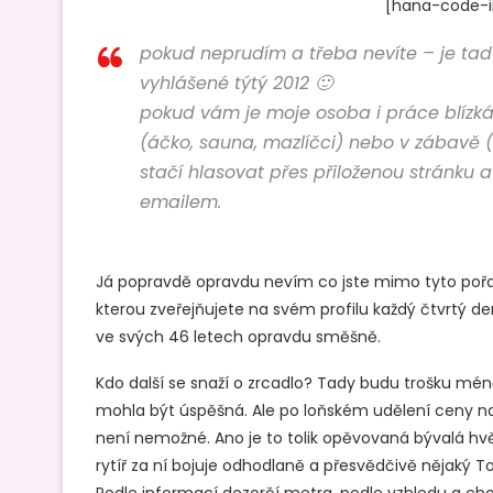
[hana-code-in
pokud neprudím a třeba nevíte – je ta
vyhlášené týtý 2012 🙂
pokud vám je moje osoba i práce blízká –
(áčko, sauna, mazlíčci) nebo v zábavě (
stačí hlasovat přes přiloženou stránku 
emailem.
Já popravdě opravdu nevím co jste mimo tyto pořad
kterou zveřejňujete na svém profilu každý čtvrtý den
ve svých 46 letech opravdu směšně.
Kdo další se snaží o zrcadlo? Tady budu trošku mén
mohla být
úspěšná. Ale po loňském udělení ceny na 
není nemožné. Ano je to tolik opěvovaná bývalá hvě
rytíř za ní bojuje odhodlaně a přesvědčivě nějaký T
Podle informací dozorčí metra, podle vzhledu a cho