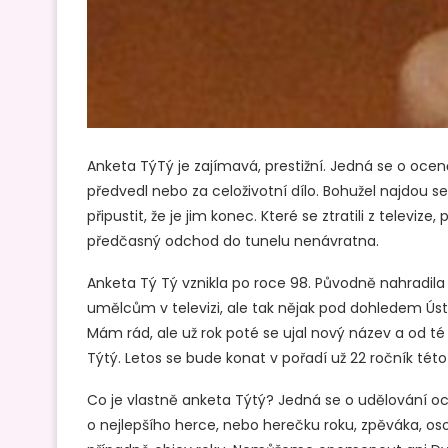
Anketa TýTý je zajímavá, prestižní. Jedná se o oce
předvedl nebo za celoživotní dílo. Bohužel najdou s
připustit, že je jim konec. Které se ztratili z televiz
předčasný odchod do tunelu nenávratna.
Anketa Tý Tý vznikla po roce 98. Původně nahradila 
umělcům v televizi, ale tak nějak pod dohledem Úst
Mám rád, ale už rok poté se ujal nový název a od té
Týtý. Letos se bude konat v pořadí už 22 ročník této 
Co je vlastně anketa Týtý? Jedná se o udělování oce
o nejlepšího herce, nebo herečku roku, zpěváka, osob