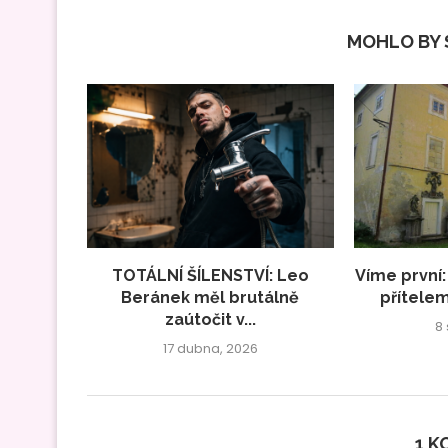
MOHLO BY S
TOTÁLNÍ ŠÍLENSTVÍ: Leo
Víme první:
Beránek měl brutálně
přítelem
zaútočit v...
8
17 dubna, 2026
1 