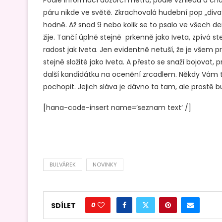
páru nikde ve světě. Zkrachovalá hudební pop „diva
hodně. Až snad 9 nebo kolik se to psalo ve všech d
žije. Tančí úplně stejně prkenně jako Iveta, zpívá st
radost jak Iveta. Jen evidentně netuší, že je všem p
stejně složité jako Iveta. A přesto se snaží bojovat, 
další kandidátku na ocenění zrcadlem. Někdy Vám to
pochopit. Jejich sláva je dávno ta tam, ale prostě b
[hana-code-insert name=’seznam text‘ /]
BULVÁREK
NOVINKY
0
SDÍLET