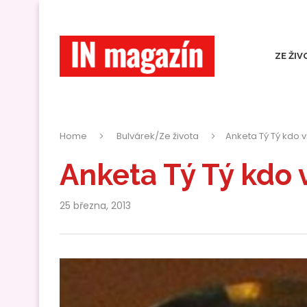
ZE ŽIV
Home
Bulvárek/Ze života
Anketa Tý Tý kdo 
Anketa Tý Tý kdo 
25 března, 2013