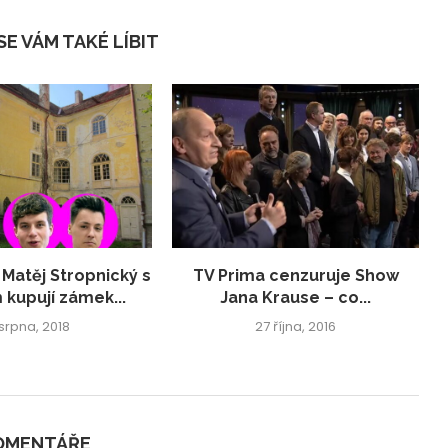
E VÁM TAKÉ LÍBIT
 Matěj Stropnický s
TV Prima cenzuruje Show
 kupují zámek...
Jana Krause – co...
 srpna, 2018
27 října, 2016
KOMENTÁŘE