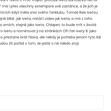
“ má i přes všechny extempore své zastánce, a že jich je
enících když měla sraz svého fanklubu. Tomáš Reis Ivetou
ejně blbě jak Iveta, natáčí videa jak Iveta, a má z toho
ro smích, stejně jako Iveta. Chlapec to bude mít v životě
pro Ivetu a nominovat ji na stránkách OFI fan Ivety B. jako
 přestane brát hlava, ale někdy je potřeba jenom tyto lidi
udou žít pořád v tom, že ještě o ně někdo stojí.