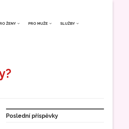
RO ŽENY
PRO MUŽE
SLUŽBY
y?
Poslední příspěvky