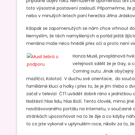
případně objev roku. Nemůžeme opomenout ani Dvor
toto výsostné postavení zaslouží. Připomeňme, že 
nebo v minulých letech paní herečka Jiřina Jirásková
Kdopak se zapomenutých se nám chce vrhnout do sv
Nemyslím, že těch namyšlených a pořád ještě žijící
menšina maže něco hnědé přes oči a proto není vidě
Honza Musil, prvoplánová hvě
veřejnosti sdělit že je Gay, 
Coming outu. Jinak obyčejný 
mazlíčci, Kolotoč. V duchu své orientace, do souč
familiárně kluci a holky i přes to, že je jim třeba o
začal v televizi ČT1 uvádět dobré ráno s jedničkou 
Naštěstí hlas lidu, hlas Boží. Tento člověk, mimo ji
navštěvovaného portálu na internetu, v současné 
stránkách upozorňovat na to že žije a co kdyby náh
to co jste vykonal v uplynulém roce, nikoliv za to, ž