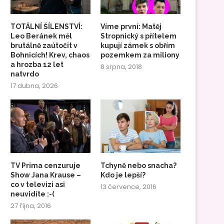
TOTÁLNÍ ŠÍLENSTVÍ:
Víme první: Matěj
Leo Beránek měl
Stropnický s přítelem
brutálně zaútočit v
kupují zámek s obřím
Bohnicích! Krev, chaos
pozemkem za miliony
a hrozba 12 let
8 srpna, 2018
natvrdo
17 dubna, 2026
TV Prima cenzuruje
Tchyně nebo snacha?
Show Jana Krause –
Kdo je lepší?
co v televizi asi
13 července, 2016
neuvidíte :-(
27 října, 2016