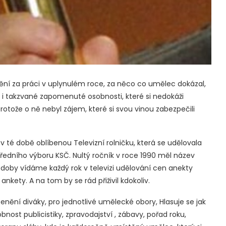
nění za práci v uplynulém roce, za něco co umělec dokázal,
e i takzvané zapomenuté osobnosti, které si nedokáži
e, protože o ně nebyl zájem, které si svou vinou zabezpečili
v té době oblíbenou Televizní rolničku, která se udělovala
ředního výboru KSČ. Nultý ročník v roce 1990 měl název
 doby vídáme každý rok v televizi udělování cen anekty
ankety. A na tom by se rád přiživil kdokoliv.
nění diváky, pro jednotlivé umělecké obory, Hlasuje se jak
nost publicistiky, zpravodajství , zábavy, pořad roku,