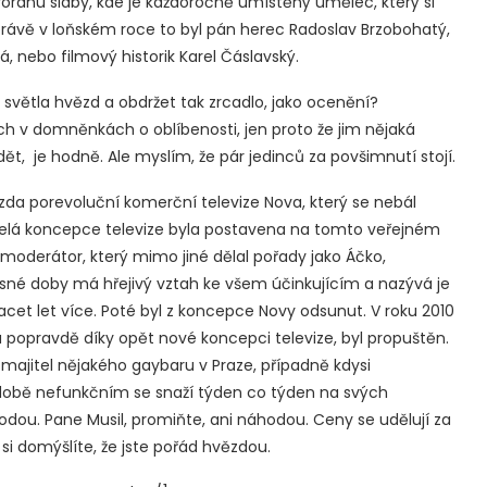
anu sláby, kde je každoročně umístěný umělec, který si
právě v loňském roce to byl pán herec Radoslav Brzobohatý,
, nebo filmový historik Karel Čáslavský.
ětla hvězd a obdržet tak zrcadlo, jako ocenění?
ch v domněnkách o oblíbenosti, jen proto že jim nějaká
t, je hodně. Ale myslím, že pár jedinců za povšimnutí stojí.
zda porevoluční komerční televize Nova, který se nebál
a celá koncepce televize byla postavena na tomto veřejném
moderátor, který mimo jiné dělal pořady jako Áčko,
asné doby má hřejivý vztah ke všem účinkujícím a nazývá je
 dvacet let více. Poté byl z koncepce Novy odsunut. V roku 2010
a popravdě díky opět nové koncepci televize, byl propuštěn.
né majitel nějakého gaybaru v Praze, případně kdysi
době nefunkčním se snaží týden co týden na svých
odou. Pane Musil, promiňte, ani náhodou. Ceny se udělují za
e si domýšlíte, že jste pořád hvězdou.