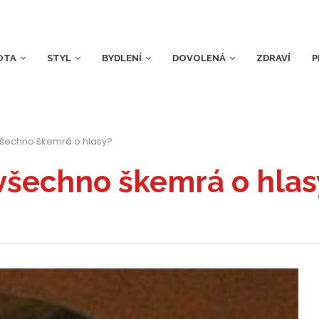
OTA
STYL
BYDLENÍ
DOVOLENÁ
ZDRAVÍ
P
všechno škemrá o hlasy?
všechno škemrá o hlas